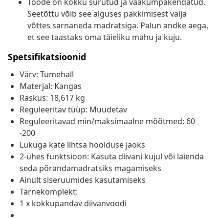
Toode on kokku surutud ja vaakumpakendatud.
Seetõttu võib see alguses pakkimisest välja
võttes sarnaneda madratsiga. Palun andke aega,
et see taastaks oma täieliku mahu ja kuju.
Spetsifikatsioonid
Värv: Tumehall
Materjal: Kangas
Raskus: 18,617 kg
Reguleeritav tüüp: Muudetav
Reguleeritavad min/maksimaalne mõõtmed: 60
-200
Lukuga kate lihtsa hoolduse jaoks
2-ühes funktsioon: Kasuta diivani kujul või laienda
seda põrandamadratsiks magamiseks
Ainult siseruumides kasutamiseks
Tarnekomplekt:
1 x kokkupandav diivanvoodi