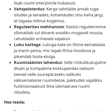
lisab ruumi interjöörile hubasust.
Vahtpolsterdus
: Kerge vahttäide annab tuge
istudes ja lamades, kohandudes sinu keha järgi,
et tagada mõnus kogemus.
Reguleeritav mehhanism
: Käsitsi reguleerimine
võimaldab sul diivanit voodiks mugavalt muuta,
rahuldades erinevaid vajadusi.
Luku kattega
: Lukuga kate on lihtne eemaldada
ja masin pesta, mis tagab lihtsa hoolduse ja
pikendab toote eluiga.
Ruumisäästev lahendus
: Selle ristkülikukujuline
disain ja kompaktne kokkupandav iseloom
teevad selle suurepäraseks valikuks
väiksematesse ruumidesse, pakkudes vajalikku
funktsionaalsust ilma ülemäärase ruumi
nõudeta.
Hea teada: