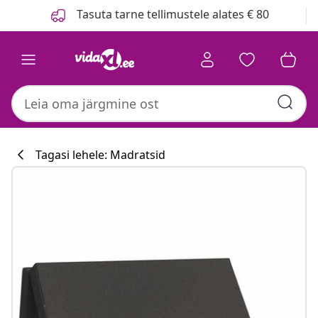
Eelmine
Järgmine
Tasuta tarne tellimustele alates € 80
Tagasi lehele: Madratsid
Köögikollektsi
#sharemevidaxl