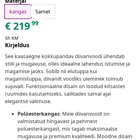
Materjal
kangas
Samet
99
€
219
Sh KM
Kirjeldus
See kaasaegne kokkupandav diivanvoodi ühendab
stiili ja mugavuse, olles ideaalne lahendus istumise ja
magamise jaoks. Sobib nii elutuppa kui
magamistuppa, diivanilt voodiks üleminek toimub
sujuvalt. Funktsionaalne disain on loodud kitsastes
ruumides kasutamiseks, säilitades samal ajal
elegantse välimuse.
Polüesterkangas
: Meie diivanvoodi on
valmistatud hingavast ja pehmest
polüesterkangast, mis tagab maksimaalse
mugavuse ja premium kvaliteedi. Moodne disain