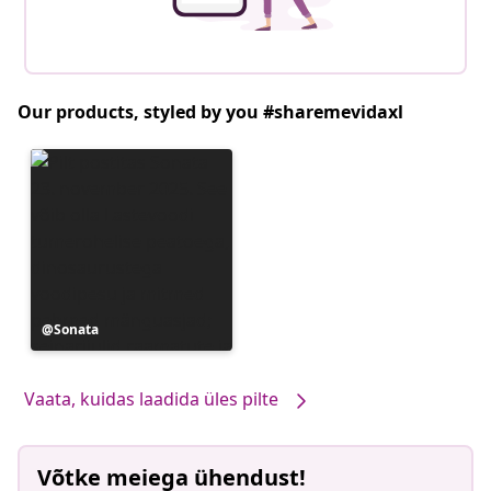
Our products, styled by you #sharemevidaxl
Postitus
Sonata
avaldatud
Vaata, kuidas laadida üles pilte
Võtke meiega ühendust!