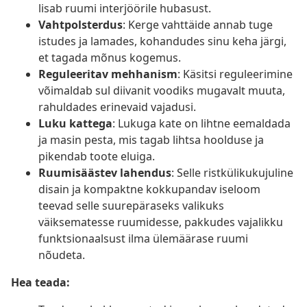
lisab ruumi interjöörile hubasust.
Vahtpolsterdus
: Kerge vahttäide annab tuge
istudes ja lamades, kohandudes sinu keha järgi,
et tagada mõnus kogemus.
Reguleeritav mehhanism
: Käsitsi reguleerimine
võimaldab sul diivanit voodiks mugavalt muuta,
rahuldades erinevaid vajadusi.
Luku kattega
: Lukuga kate on lihtne eemaldada
ja masin pesta, mis tagab lihtsa hoolduse ja
pikendab toote eluiga.
Ruumisäästev lahendus
: Selle ristkülikukujuline
disain ja kompaktne kokkupandav iseloom
teevad selle suurepäraseks valikuks
väiksematesse ruumidesse, pakkudes vajalikku
funktsionaalsust ilma ülemäärase ruumi
nõudeta.
Hea teada: