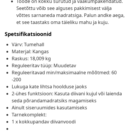
Toode on kokku surutud ja vaakumpakendatud.
Seetõttu võib see alguses pakkimisest välja
võttes sarnaneda madratsiga. Palun andke aega,
et see taastaks oma täieliku mahu ja kuju.
Spetsifikatsioonid
Värv: Tumehall
Materjal: Kangas
Raskus: 18,009 kg
Reguleeritav tüüp: Muudetav
Reguleeritavad min/maksimaalne mõõtmed: 60
-200
Lukuga kate lihtsa hoolduse jaoks
2-ühes funktsioon: Kasuta diivani kujul või laienda
seda põrandamadratsiks magamiseks
Ainult siseruumides kasutamiseks
Tarnekomplekt:
1 x kokkupandav diivanvoodi