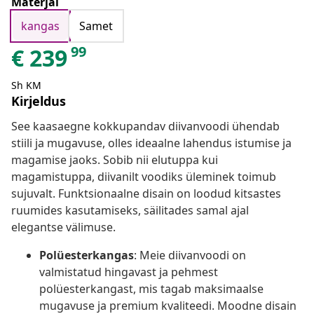
Materjal
kangas
Samet
99
€
239
Sh KM
Kirjeldus
See kaasaegne kokkupandav diivanvoodi ühendab
stiili ja mugavuse, olles ideaalne lahendus istumise ja
magamise jaoks. Sobib nii elutuppa kui
magamistuppa, diivanilt voodiks üleminek toimub
sujuvalt. Funktsionaalne disain on loodud kitsastes
ruumides kasutamiseks, säilitades samal ajal
elegantse välimuse.
Polüesterkangas
: Meie diivanvoodi on
valmistatud hingavast ja pehmest
polüesterkangast, mis tagab maksimaalse
mugavuse ja premium kvaliteedi. Moodne disain