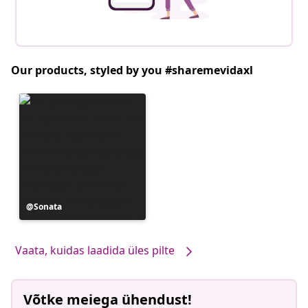
Our products, styled by you #sharemevidaxl
Postitus
Sonata
avaldatud
Vaata, kuidas laadida üles pilte
Võtke meiega ühendust!