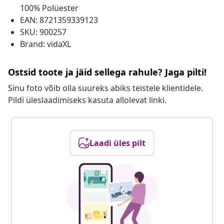
100% Polüester
EAN: 8721359339123
SKU: 900257
Brand: vidaXL
Ostsid toote ja jäid sellega rahule? Jaga pilti!
Sinu foto võib olla suureks abiks teistele klientidele.
Pildi üleslaadimiseks kasuta allolevat linki.
Laadi üles pilt