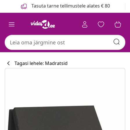
Eelmine
Järgmine
Tasuta tarne tellimustele alates € 80
Tagasi lehele: Madratsid
Köögikollektsi
#sharemevidaxl