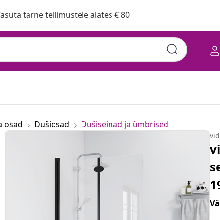
asuta tarne tellimustele alates € 80
a osad
Dušiosad
Dušiseinad ja ümbrised
vi
v
s
1
Vä