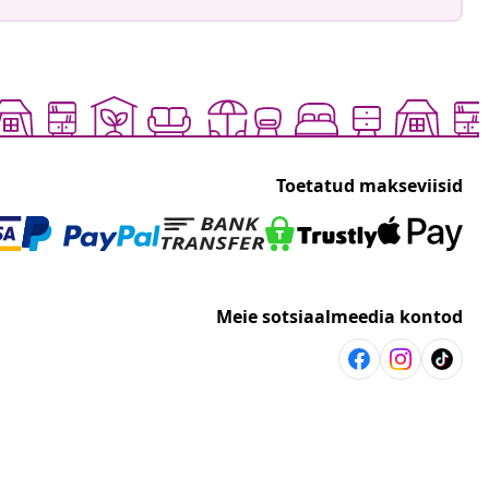
Toetatud makseviisid
Meie sotsiaalmeedia kontod