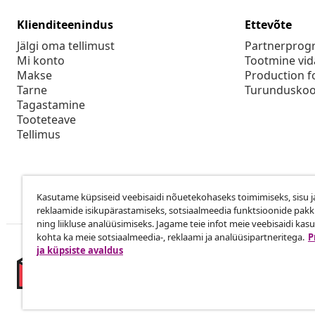
Klienditeenindus
Ettevõte
Jälgi oma tellimust
Partnerpro
Mi konto
Tootmine vid
Makse
Production f
Tarne
Turunduskoo
Tagastamine
Tooteteave
Tellimus
Kasutame küpsiseid veebisaidi nõuetekohaseks toimimiseks, sisu j
reklaamide isikupärastamiseks, sotsiaalmeedia funktsioonide pak
ning liikluse analüüsimiseks. Jagame teie infot meie veebisaidi kas
kohta ka meie sotsiaalmeedia-, reklaami ja analüüsipartneritega.
P
ja küpsiste avaldus