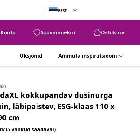
eesti
Konto
Soovinimekiri
Ostukorv
Oksjonid
Ammuta inspiratsiooni
daXL
idaXL kokkupandav dušinurga
ein, läbipaistev, ESG-klaas 110 x
90 cm
rv
(5 valikud saadaval)