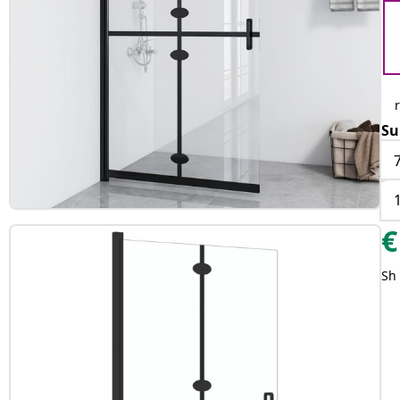
Su
€
Sh