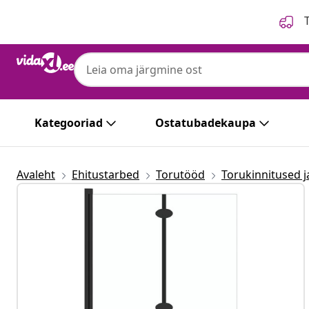
Eelmine
Järgmine
T
Kategooriad
Ostatubadekaupa
Avaleht
Ehitustarbed
Torutööd
Torukinnitused j