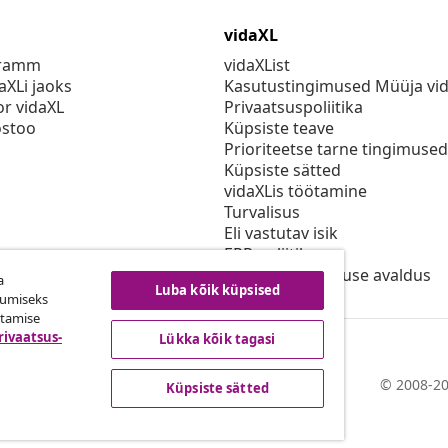
vidaXL
gramm
vidaXList
aXLi jaoks
Kasutustingimused Müüja vi
or vidaXL
Privaatsuspoliitika
stoo
Küpsiste teave
Prioriteetse tarne tingimused
Küpsiste sätted
vidaXLis töötamine
Turvalisus
Eli vastutav isik
EPR poliitika
Juurdepääsetavuse avaldus
a
Luba kõik küpsised
kumiseks
utamise
rivaatsus-
Lükka kõik tagasi
© 2008-20
Küpsiste sätted