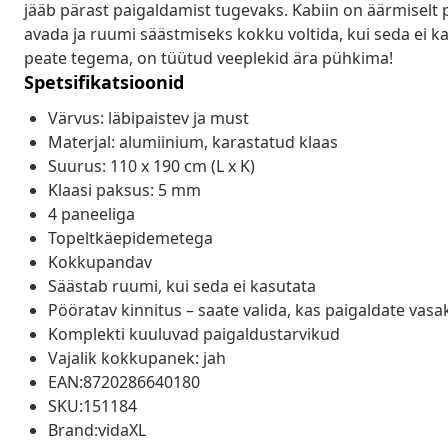
jääb pärast paigaldamist tugevaks. Kabiin on äärmiselt p
avada ja ruumi säästmiseks kokku voltida, kui seda ei ka
peate tegema, on tüütud veeplekid ära pühkima!
Spetsifikatsioonid
Värvus: läbipaistev ja must
Materjal: alumiinium, karastatud klaas
Suurus: 110 x 190 cm (L x K)
Klaasi paksus: 5 mm
4 paneeliga
Topeltkäepidemetega
Kokkupandav
Säästab ruumi, kui seda ei kasutata
Pööratav kinnitus – saate valida, kas paigaldate vas
Komplekti kuuluvad paigaldustarvikud
Vajalik kokkupanek: jah
EAN:8720286640180
SKU:151184
Brand:vidaXL