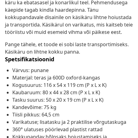
käru ka ebatasasel ja konarlikul teel. Pehmendusega
käepide tagab kindla haardepinna. Tänu
kokkupandavale disainile on käsikäru lihtne hoiustada
ja transportida. Käsikärul on varikatus, mis kaitseb teie
tööriistu või muid esemeid vihma või päikese eest.
Pange tähele, et toode ei sobi laste transportimiseks.
Käsikäru on lihtne kokku panna.
Spetsifikatsioonid
Värvus: punane
Materjal: teras ja 600D oxford-kangas
Kogusuurus: 116 x 54 x 119 cm (P x L x K)
Kaubaruum: 80 x 44 x 28 cm (P x L x K)
Tasku suurus: 50 x 20 x 19 cm (P x L x K)
Kandevõime: 75 kg
Tiisli pikkus: 64,5 cm
Varikatuse; lisatasku ja 2 praktilise võrgutaskuga
360° ulatuses pöörlevad plastist rattad
Kokkupandav hõlpsaks hoiustamiseks ja