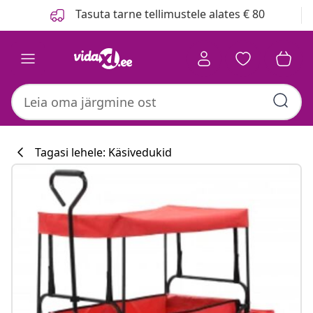
Eelmine
Järgmine
Tasuta tarne tellimustele alates € 80
Tagasi lehele: Käsivedukid
Köögikollektsi
#sharemevidaxl