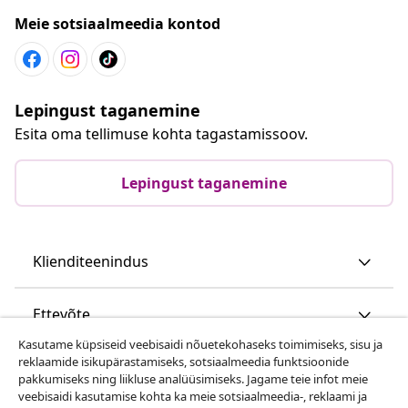
Meie sotsiaalmeedia kontod
Lepingust taganemine
Esita oma tellimuse kohta tagastamissoov.
Lepingust taganemine
Klienditeenindus
Ettevõte
Kasutame küpsiseid veebisaidi nõuetekohaseks toimimiseks, sisu ja
reklaamide isikupärastamiseks, sotsiaalmeedia funktsioonide
vidaXL
pakkumiseks ning liikluse analüüsimiseks. Jagame teie infot meie
veebisaidi kasutamise kohta ka meie sotsiaalmeedia-, reklaami ja