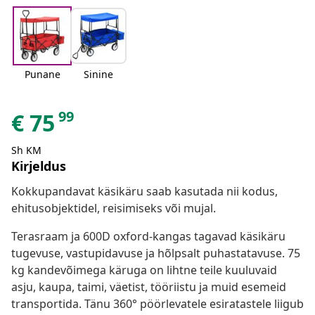
Punane
Sinine
99
€
75
Sh KM
Kirjeldus
Kokkupandavat käsikäru saab kasutada nii kodus,
ehitusobjektidel, reisimiseks või mujal.
Terasraam ja 600D oxford-kangas tagavad käsikäru
tugevuse, vastupidavuse ja hõlpsalt puhastatavuse. 75
kg kandevõimega käruga on lihtne teile kuuluvaid
asju, kaupa, taimi, väetist, tööriistu ja muid esemeid
transportida. Tänu 360° pöörlevatele esiratastele liigub