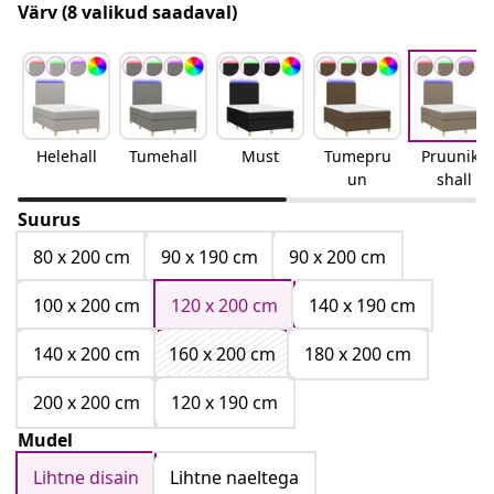
Värv
(8 valikud saadaval)
Helehall
Tumehall
Must
Tumepru
Pruunika
un
shall
Suurus
80 x 200 cm
90 x 190 cm
90 x 200 cm
100 x 200 cm
120 x 200 cm
140 x 190 cm
140 x 200 cm
160 x 200 cm
180 x 200 cm
200 x 200 cm
120 x 190 cm
Mudel
Lihtne disain
Lihtne naeltega