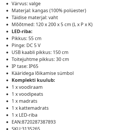
Värvus: valge
Materjal: kangas (100% polüester)
Täidise materjal: vaht
Mõõtmed: 120 x 200 x 5 cm (L x P x K)
LED-riba:
Pikkus: 55 cm
Pinge: DC 5 V
USB kaabli pikkus: 150 cm
Toitejuhtme pikkus: 30 cm
IP tase: IP65
Kääridega lõikamise sümbol
Komplekti kuulub:
1 x voodiraam
1 x voodipeats
1 x madrats
1 x kattemadrats
1 x LED-riba
EAN:8720287387893
SKU:3135265