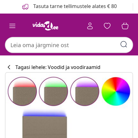
Eelmine
Järgmine
Tasuta tarne tellimustele alates € 80
Tagasi lehele: Voodid ja voodiraamid
Köögikollektsi
#sharemevidaxl