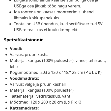
Lõigata tohib ainult kääride sümboliga osa ja
USBga osa jätkab tööd nagu varem.
Iga tootega on kaasas monteerimisjuhend
lihtsaks kokkupanekuks.
Tootel on USB ühendus, kuid sertifitseeritud 5V
USB toiteallikas ei kuulu komplekti.
Spetsifikatsioonid
Voodi:
Värvus: pruunikashall
Materjal: kangas (100% polüester), vineer, tehispuit,
lehis
Kogumõõtmed: 203 x 120 x 118/128 cm (P x L x K)
Voodimadrats:
Värvus: valge ja pruunikashall
Materjal: kangas (100% polüester)
Täitematerjal: vedrutaskud, vaht
Mõõtmed: 120 x 200 x 20 cm (L x P x K)
Kattemadrats: