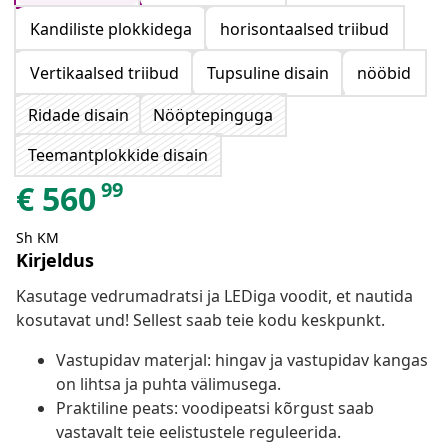
Kandiliste plokkidega
horisontaalsed triibud
Vertikaalsed triibud
Tupsuline disain
nööbid
Ridade disain
Nööptepinguga
Teemantplokkide disain
99
€
560
Sh KM
Kirjeldus
Kasutage vedrumadratsi ja LEDiga voodit, et nautida
kosutavat und! Sellest saab teie kodu keskpunkt.
Vastupidav materjal: hingav ja vastupidav kangas
on lihtsa ja puhta välimusega.
Praktiline peats: voodipeatsi kõrgust saab
vastavalt teie eelistustele reguleerida.