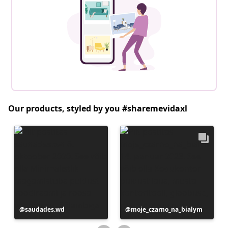
Our products, styled by you #sharemevidaxl
Postitus
saudades.wd
Postitus
moje_czarno_na_bialym
avaldatud
avaldatud