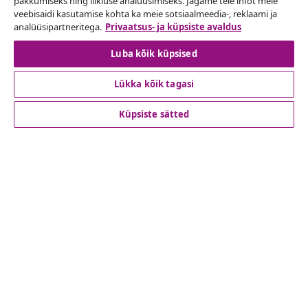
pakkumiseks ning liikluse analüüsimiseks. Jagame teie infot meie
Esita oma tellimuse kohta tagastamissoov.
veebisaidi kasutamise kohta ka meie sotsiaalmeedia-, reklaami ja
analüüsipartneritega.
Privaatsus- ja küpsiste avaldus
Lepingust taganemine
Luba kõik küpsised
Lükka kõik tagasi
Klienditeenindus
Küpsiste sätted
Ettevõte
vidaXL
Vaata rohkem