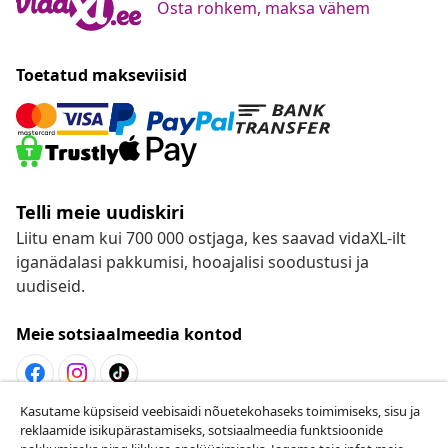
Osta rohkem, maksa vähem
Toetatud makseviisid
Telli meie uudiskiri
Liitu enam kui 700 000 ostjaga, kes saavad vidaXL-ilt
iganädalasi pakkumisi, hooajalisi soodustusi ja
uudiseid.
Meie sotsiaalmeedia kontod
Kasutame küpsiseid veebisaidi nõuetekohaseks toimimiseks, sisu ja
Lepingust taganemine
reklaamide isikupärastamiseks, sotsiaalmeedia funktsioonide