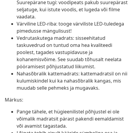
Suurepärane tugi: voodipeats pakub suurepärast
seljatuge, kui istute voodis, et lugeda või filme
vaadata.
Värviline LED-riba: tooge värviliste LED-tuledega
pimedusse mängulisust!
Vedrutaskutega madrats: sisseehitatud
taskuvedrud on tuntud oma hea kvaliteedi
poolest, tagades vastupidavuse ja
kohanemisvõime. See suudab tõhusalt neelata
pööramisest põhjustatud liikumist.
Nahasõbralik kattemadrats: kattemadratsil on nii
kulumiskindel kui ka nahasõbralik kangas, mis
muudab selle pehmeks ja mugavaks.
Märkus:
Pange tähele, et hügieenilistel põhjustel ei ole
võimalik madratsit pärast pakendi eemaldamist
või avamist tagastada.