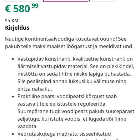
99
€
580
Sh KM
Kirjeldus
Nautige kontinentaalvoodiga kosutavat ööund! See
pakub teile maksimaalset lõõgastust ja meeldivat und.
Vastupidav kunstnahk: kvaliteetne kunstnahk on
äärmiselt vastupidav materjal. See on plekikindel,
mistõttu on seda lihtne niiske lapiga puhastada.
Sile pealispind annab luksusliku välimuse ning
ehtsa naha ilu.
Praktiline peats: voodipeatsi kõrgust saab
vastavalt teie eelistustele reguleerida.
Suurepärane tugi: voodipeats pakub suurepärast
seljatuge, kui istute voodis, et lugeda või filme
vaadata.
Vedrutaskutega madrats: sisseehitatud