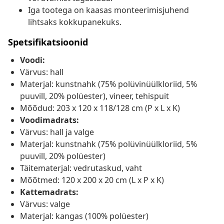
Iga tootega on kaasas monteerimisjuhend
lihtsaks kokkupanekuks.
Spetsifikatsioonid
Voodi:
Värvus: hall
Materjal: kunstnahk (75% polüvinüülkloriid, 5%
puuvill, 20% polüester), vineer, tehispuit
Mõõdud: 203 x 120 x 118/128 cm (P x L x K)
Voodimadrats:
Värvus: hall ja valge
Materjal: kunstnahk (75% polüvinüülkloriid, 5%
puuvill, 20% polüester)
Täitematerjal: vedrutaskud, vaht
Mõõtmed: 120 x 200 x 20 cm (L x P x K)
Kattemadrats:
Värvus: valge
Materjal: kangas (100% polüester)