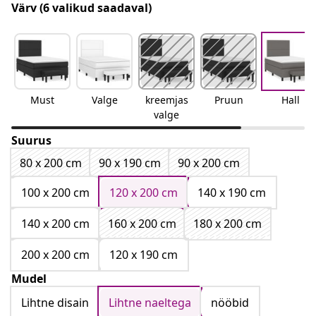
Värv
(6 valikud saadaval)
Must
Valge
kreemjas
Pruun
Hall
valge
Suurus
80 x 200 cm
90 x 190 cm
90 x 200 cm
100 x 200 cm
120 x 200 cm
140 x 190 cm
140 x 200 cm
160 x 200 cm
180 x 200 cm
200 x 200 cm
120 x 190 cm
Mudel
Lihtne disain
Lihtne naeltega
nööbid