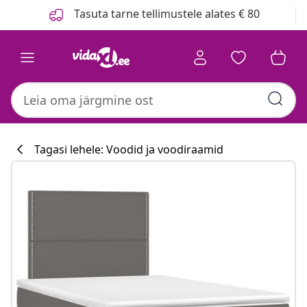
Eelmine
Järgmine
Tasuta tarne tellimustele alates € 80
Tagasi lehele: Voodid ja voodiraamid
Köögikollektsi
#sharemevidaxl