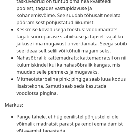
taskuvedrud on tuntud oma hea kvaliteedi
poolest, tagades vastupidavuse ja
kohanemisvõime. See suudab tõhusalt neelata
pööramisest põhjustatud liikumist.
Keskmise kõvadusega toestus: voodimadrats
tagab suurepärase stabiilsuse ja täpselt vajaliku
jäikuse ilma mugavust ohverdamata. Seega sobib
see ideaalselt selili või kõhuli magamiseks.
Nahasõbralik kattemadrats: kattemadratsil on nii
kulumiskindel kui ka nahasõbralik kangas, mis
muudab selle pehmeks ja mugavaks.
Mitmeotstarbeline pink: pingiga saab luua kodus
lisaistekoha. Samuti saab seda kasutada
voodiotsa pingina.
Märkus:
Pange tähele, et hügieenilistel põhjustel ei ole
võimalik madratsit pärast pakendi eemaldamist
või avamist tagastada.