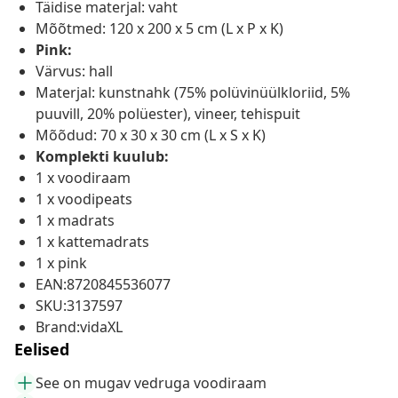
Täidise materjal: vaht
Mõõtmed: 120 x 200 x 5 cm (L x P x K)
Pink:
Värvus: hall
Materjal: kunstnahk (75% polüvinüülkloriid, 5%
puuvill, 20% polüester), vineer, tehispuit
Mõõdud: 70 x 30 x 30 cm (L x S x K)
Komplekti kuulub:
1 x voodiraam
1 x voodipeats
1 x madrats
1 x kattemadrats
1 x pink
EAN:8720845536077
SKU:3137597
Brand:vidaXL
Eelised
See on mugav vedruga voodiraam