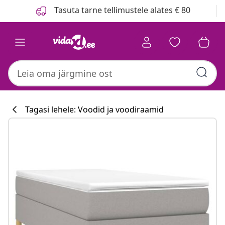
Eelmine
Järgmine
Tasuta tarne tellimustele alates € 80
Tagasi lehele: Voodid ja voodiraamid
Köögikollektsi
#sharemevidaxl