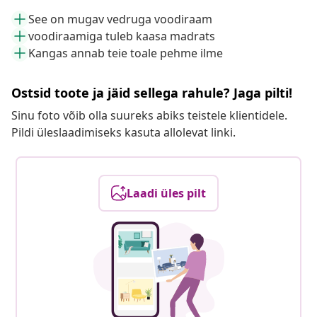
See on mugav vedruga voodiraam
voodiraamiga tuleb kaasa madrats
Kangas annab teie toale pehme ilme
Ostsid toote ja jäid sellega rahule? Jaga pilti!
Sinu foto võib olla suureks abiks teistele klientidele.
Pildi üleslaadimiseks kasuta allolevat linki.
Laadi üles pilt