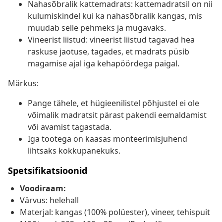
Nahasõbralik kattemadrats: kattemadratsil on nii
kulumiskindel kui ka nahasõbralik kangas, mis
muudab selle pehmeks ja mugavaks.
Vineerist liistud: vineerist liistud tagavad hea
raskuse jaotuse, tagades, et madrats püsib
magamise ajal iga kehapöördega paigal.
Märkus:
Pange tähele, et hügieenilistel põhjustel ei ole
võimalik madratsit pärast pakendi eemaldamist
või avamist tagastada.
Iga tootega on kaasas monteerimisjuhend
lihtsaks kokkupanekuks.
Spetsifikatsioonid
Voodiraam:
Värvus: helehall
Materjal: kangas (100% polüester), vineer, tehispuit