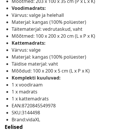
Mõõtmed: 203 x 100 x 35 cm (P x L x K)
Voodimadrats:
Värvus: valge ja helehall
Materjal: kangas (100% polüester)
Täitematerjal: vedrutaskud, vaht
Mõõtmed: 100 x 200 x 20 cm (L x P x K)
Kattemadrats:
Värvus: valge
Materjal: kangas (100% polüester)
Täidise materjal: vaht
Mõõdud: 100 x 200 x 5 cm (L x P x K)
Komplekti kuuluvad:
1 x voodiraam
1 x madrats
1 x kattemadrats
EAN:8720845549978
SKU:3144498
Brand:vidaXL
Eelised