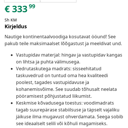
99
€
333
Sh KM
Kirjeldus
Nautige kontinentaalvoodiga kosutavat ööund! See
pakub teile maksimaalset lõõgastust ja meeldivat und.
Vastupidav materjal: hingav ja vastupidav kangas
on lihtsa ja puhta välimusega.
Vedrutaskutega madrats: sisseehitatud
taskuvedrud on tuntud oma hea kvaliteedi
poolest, tagades vastupidavuse ja
kohanemisvõime. See suudab tõhusalt neelata
pööramisest põhjustatud liikumist.
Keskmise kõvadusega toestus: voodimadrats
tagab suurepärase stabiilsuse ja täpselt vajaliku
jäikuse ilma mugavust ohverdamata. Seega sobib
see ideaalselt selili või kõhuli magamiseks.