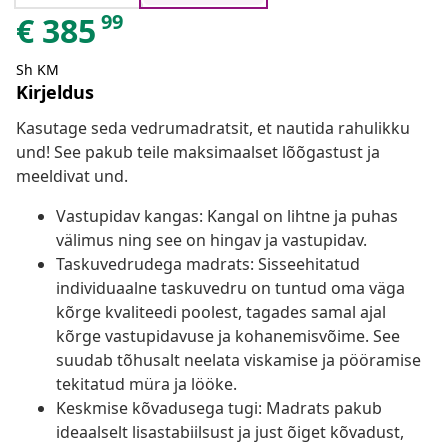
99
€
385
Sh KM
Kirjeldus
Kasutage seda vedrumadratsit, et nautida rahulikku
und! See pakub teile maksimaalset lõõgastust ja
meeldivat und.
Vastupidav kangas: Kangal on lihtne ja puhas
välimus ning see on hingav ja vastupidav.
Taskuvedrudega madrats: Sisseehitatud
individuaalne taskuvedru on tuntud oma väga
kõrge kvaliteedi poolest, tagades samal ajal
kõrge vastupidavuse ja kohanemisvõime. See
suudab tõhusalt neelata viskamise ja pööramise
tekitatud müra ja lööke.
Keskmise kõvadusega tugi: Madrats pakub
ideaalselt lisastabiilsust ja just õiget kõvadust,