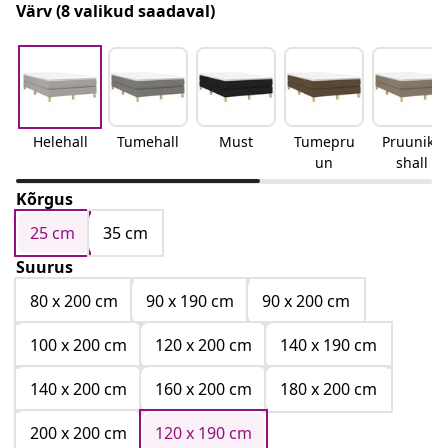
Värv
(8 valikud saadaval)
Helehall
Tumehall
Must
Tumepru
Pruunika
un
shall
Kõrgus
25 cm
35 cm
Suurus
80 x 200 cm
90 x 190 cm
90 x 200 cm
100 x 200 cm
120 x 200 cm
140 x 190 cm
140 x 200 cm
160 x 200 cm
180 x 200 cm
200 x 200 cm
120 x 190 cm