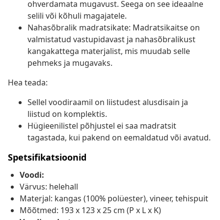
ohverdamata mugavust. Seega on see ideaalne
selili või kõhuli magajatele.
Nahasõbralik madratsikate: Madratsikaitse on
valmistatud vastupidavast ja nahasõbralikust
kangakattega materjalist, mis muudab selle
pehmeks ja mugavaks.
Hea teada:
Sellel voodiraamil on liistudest alusdisain ja
liistud on komplektis.
Hügieenilistel põhjustel ei saa madratsit
tagastada, kui pakend on eemaldatud või avatud.
Spetsifikatsioonid
Voodi:
Värvus: helehall
Materjal: kangas (100% polüester), vineer, tehispuit
Mõõtmed: 193 x 123 x 25 cm (P x L x K)