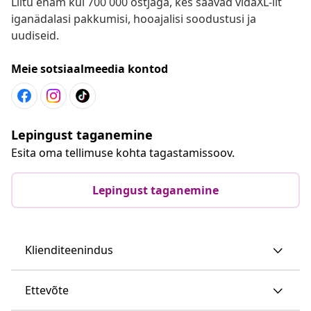
Liitu enam kui 700 000 ostjaga, kes saavad vidaXL-ilt
iganädalasi pakkumisi, hooajalisi soodustusi ja
uudiseid.
Meie sotsiaalmeedia kontod
Lepingust taganemine
Esita oma tellimuse kohta tagastamissoov.
Lepingust taganemine
Klienditeenindus
Ettevõte