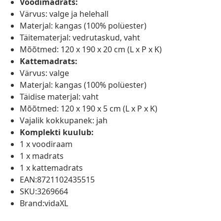
Voodimadrats:
Värvus: valge ja helehall
Materjal: kangas (100% polüester)
Täitematerjal: vedrutaskud, vaht
Mõõtmed: 120 x 190 x 20 cm (L x P x K)
Kattemadrats:
Värvus: valge
Materjal: kangas (100% polüester)
Täidise materjal: vaht
Mõõtmed: 120 x 190 x 5 cm (L x P x K)
Vajalik kokkupanek: jah
Komplekti kuulub:
1 x voodiraam
1 x madrats
1 x kattemadrats
EAN:8721102435515
SKU:3269664
Brand:vidaXL