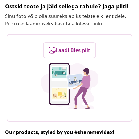
Ostsid toote ja jäid sellega rahule? Jaga pilti!
Sinu foto võib olla suureks abiks teistele klientidele.
Pildi üleslaadimiseks kasuta allolevat linki.
Laadi üles pilt
Our products, styled by you #sharemevidaxl