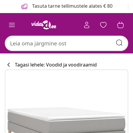
Eelmine
Järgmine
Tasuta tarne tellimustele alates € 80
Tagasi lehele: Voodid ja voodiraamid
Köögikollektsi
#sharemevidaxl