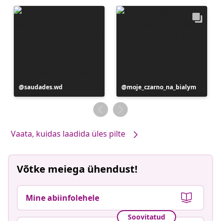
Postitus
saudades.wd
Postitus
moje_czarno_na_bialym
avaldatud
avaldatud
Vaata, kuidas laadida üles pilte
Võtke meiega ühendust!
Mine abiinfolehele
Soovitatud