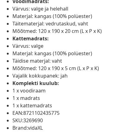
Voodimadrats:
Värvus: valge ja helehall
Materjal: kangas (100% polüester)
Täitematerjal: vedrutaskud, vaht
Mõõtmed: 120 x 190 x 20 cm (L x P x K)
Kattemadrats:
Värvus: valge
Materjal: kangas (100% polüester)
Täidise materjal: vaht
Mõõtmed: 120 x 190 x 5 cm (L x P x K)
Vajalik kokkupanek: jah
Komplekti kuulub:
1 x voodiraam
1 x madrats
1 x kattemadrats
EAN:8721102435775
SKU:3269690
Brand:vidaXL