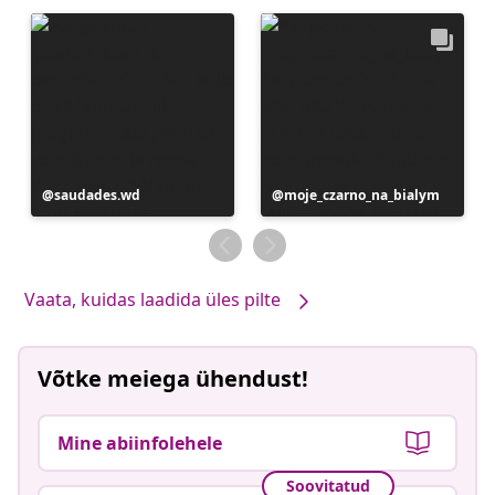
Postitus
saudades.wd
Postitus
moje_czarno_na_bialym
avaldatud
avaldatud
Vaata, kuidas laadida üles pilte
Võtke meiega ühendust!
Mine abiinfolehele
Soovitatud