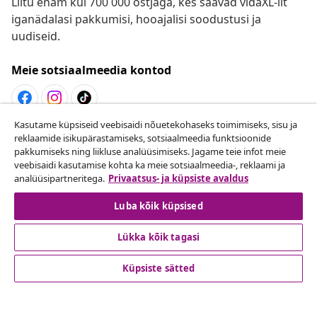
Liitu enam kui 700 000 ostjaga, kes saavad vidaXL-ilt
iganädalasi pakkumisi, hooajalisi soodustusi ja
uudiseid.
Meie sotsiaalmeedia kontod
Kasutame küpsiseid veebisaidi nõuetekohaseks toimimiseks, sisu ja
Lepingust taganemine
reklaamide isikupärastamiseks, sotsiaalmeedia funktsioonide
pakkumiseks ning liikluse analüüsimiseks. Jagame teie infot meie
Esita oma tellimuse kohta tagastamissoov.
veebisaidi kasutamise kohta ka meie sotsiaalmeedia-, reklaami ja
analüüsipartneritega.
Privaatsus- ja küpsiste avaldus
Lepingust taganemine
Luba kõik küpsised
Lükka kõik tagasi
Klienditeenindus
Küpsiste sätted
Ettevõte