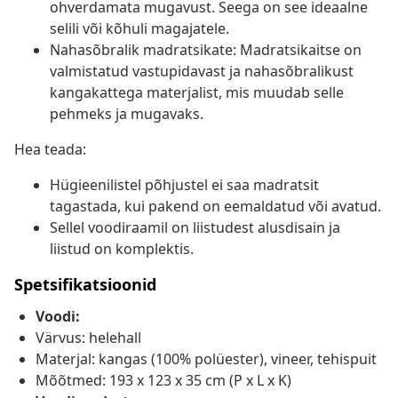
ohverdamata mugavust. Seega on see ideaalne
selili või kõhuli magajatele.
Nahasõbralik madratsikate: Madratsikaitse on
valmistatud vastupidavast ja nahasõbralikust
kangakattega materjalist, mis muudab selle
pehmeks ja mugavaks.
Hea teada:
Hügieenilistel põhjustel ei saa madratsit
tagastada, kui pakend on eemaldatud või avatud.
Sellel voodiraamil on liistudest alusdisain ja
liistud on komplektis.
Spetsifikatsioonid
Voodi:
Värvus: helehall
Materjal: kangas (100% polüester), vineer, tehispuit
Mõõtmed: 193 x 123 x 35 cm (P x L x K)