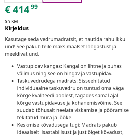
99
€
414
Sh KM
Kirjeldus
Kasutage seda vedrumadratsit, et nautida rahulikku
und! See pakub teile maksimaalset lõõgastust ja
meeldivat und.
Vastupidav kangas: Kangal on lihtne ja puhas
välimus ning see on hingav ja vastupidav.
Taskuvedrudega madrats: Sisseehitatud
individuaalne taskuvedru on tuntud oma väga
kõrge kvaliteedi poolest, tagades samal ajal
kõrge vastupidavuse ja kohanemisvõime. See
suudab tõhusalt neelata viskamise ja pööramise
tekitatud müra ja lööke.
Keskmise kõvadusega tugi: Madrats pakub
ideaalselt lisastabiilsust ja just õiget kõvadust,