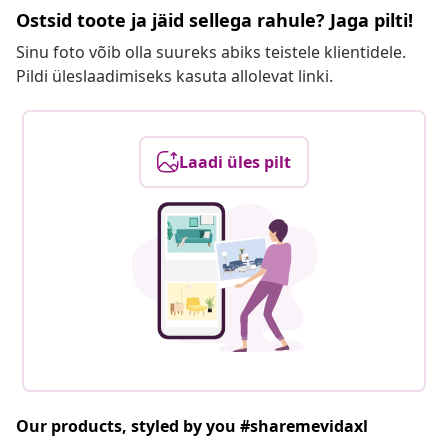
Ostsid toote ja jäid sellega rahule? Jaga pilti!
Sinu foto võib olla suureks abiks teistele klientidele.
Pildi üleslaadimiseks kasuta allolevat linki.
Laadi üles pilt
Our products, styled by you #sharemevidaxl