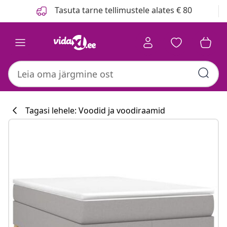
Eelmine
Järgmine
Tasuta tarne tellimustele alates € 80
Tagasi lehele: Voodid ja voodiraamid
Köögikollektsi
#sharemevidaxl