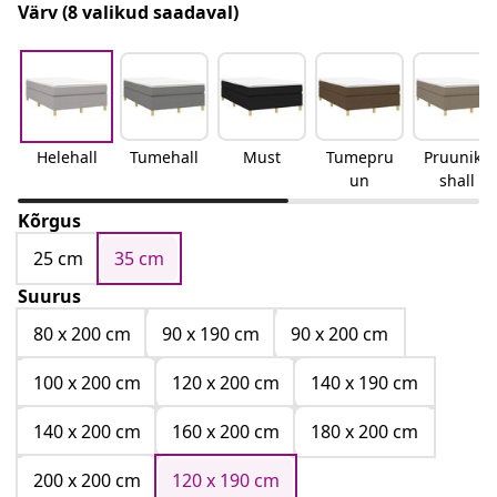
Värv
(8 valikud saadaval)
Helehall
Tumehall
Must
Tumepru
Pruunika
un
shall
Kõrgus
25 cm
35 cm
Suurus
80 x 200 cm
90 x 190 cm
90 x 200 cm
100 x 200 cm
120 x 200 cm
140 x 190 cm
140 x 200 cm
160 x 200 cm
180 x 200 cm
200 x 200 cm
120 x 190 cm