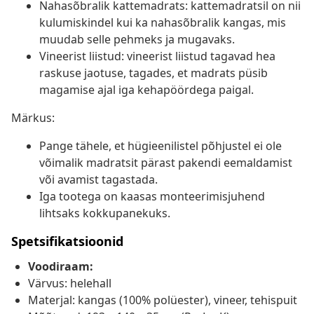
Nahasõbralik kattemadrats: kattemadratsil on nii
kulumiskindel kui ka nahasõbralik kangas, mis
muudab selle pehmeks ja mugavaks.
Vineerist liistud: vineerist liistud tagavad hea
raskuse jaotuse, tagades, et madrats püsib
magamise ajal iga kehapöördega paigal.
Märkus:
Pange tähele, et hügieenilistel põhjustel ei ole
võimalik madratsit pärast pakendi eemaldamist
või avamist tagastada.
Iga tootega on kaasas monteerimisjuhend
lihtsaks kokkupanekuks.
Spetsifikatsioonid
Voodiraam:
Värvus: helehall
Materjal: kangas (100% polüester), vineer, tehispuit