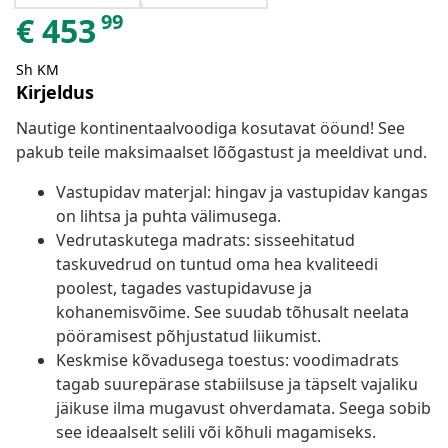
99
€
453
Sh KM
Kirjeldus
Nautige kontinentaalvoodiga kosutavat ööund! See
pakub teile maksimaalset lõõgastust ja meeldivat und.
Vastupidav materjal: hingav ja vastupidav kangas
on lihtsa ja puhta välimusega.
Vedrutaskutega madrats: sisseehitatud
taskuvedrud on tuntud oma hea kvaliteedi
poolest, tagades vastupidavuse ja
kohanemisvõime. See suudab tõhusalt neelata
pööramisest põhjustatud liikumist.
Keskmise kõvadusega toestus: voodimadrats
tagab suurepärase stabiilsuse ja täpselt vajaliku
jäikuse ilma mugavust ohverdamata. Seega sobib
see ideaalselt selili või kõhuli magamiseks.