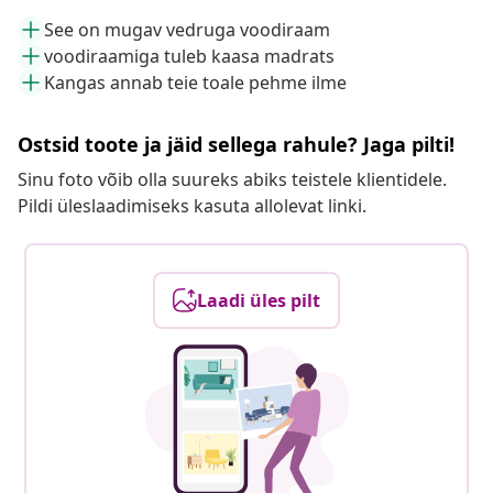
See on mugav vedruga voodiraam
voodiraamiga tuleb kaasa madrats
Kangas annab teie toale pehme ilme
Ostsid toote ja jäid sellega rahule? Jaga pilti!
Sinu foto võib olla suureks abiks teistele klientidele.
Pildi üleslaadimiseks kasuta allolevat linki.
Laadi üles pilt