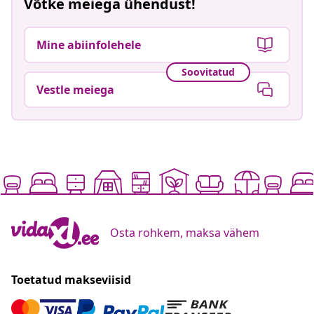
Võtke meiega ühendust!
Mine abiinfolehele
Soovitatud
Vestle meiega
Osta rohkem, maksa vähem
Toetatud makseviisid