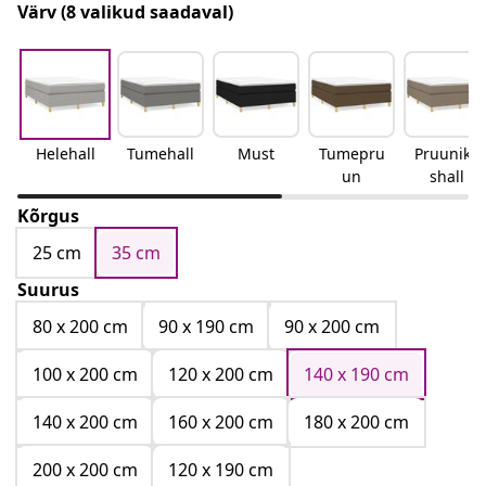
Värv
(8 valikud saadaval)
Helehall
Tumehall
Must
Tumepru
Pruunika
un
shall
Kõrgus
25 cm
35 cm
Suurus
80 x 200 cm
90 x 190 cm
90 x 200 cm
100 x 200 cm
120 x 200 cm
140 x 190 cm
140 x 200 cm
160 x 200 cm
180 x 200 cm
200 x 200 cm
120 x 190 cm