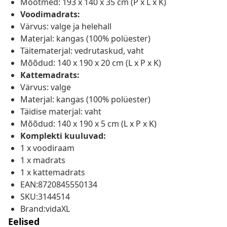
Mõõtmed: 193 x 140 x 35 cm (P x L x K)
Voodimadrats:
Värvus: valge ja helehall
Materjal: kangas (100% polüester)
Täitematerjal: vedrutaskud, vaht
Mõõdud: 140 x 190 x 20 cm (L x P x K)
Kattemadrats:
Värvus: valge
Materjal: kangas (100% polüester)
Täidise materjal: vaht
Mõõdud: 140 x 190 x 5 cm (L x P x K)
Komplekti kuuluvad:
1 x voodiraam
1 x madrats
1 x kattemadrats
EAN:8720845550134
SKU:3144514
Brand:vidaXL
Eelised