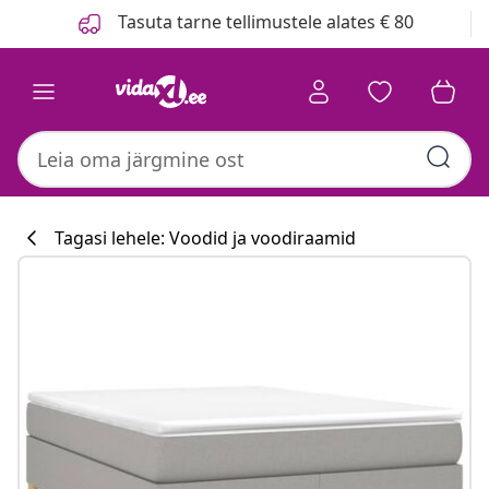
Eelmine
Järgmine
Tasuta tarne tellimustele alates € 80
Tagasi lehele: Voodid ja voodiraamid
Köögikollektsi
#sharemevidaxl