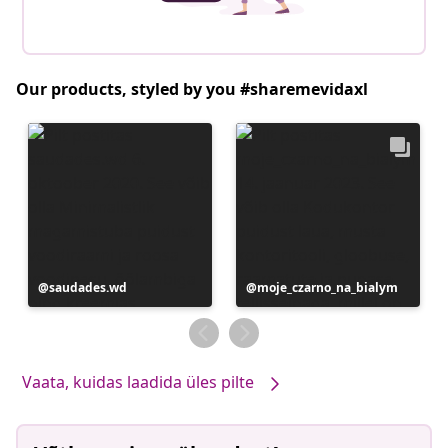
Our products, styled by you #sharemevidaxl
Postitus
saudades.wd
Postitus
moje_czarno_na_bialym
avaldatud
avaldatud
Vaata, kuidas laadida üles pilte