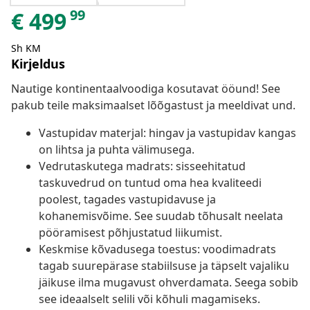
99
€
499
Sh KM
Kirjeldus
Nautige kontinentaalvoodiga kosutavat ööund! See
pakub teile maksimaalset lõõgastust ja meeldivat und.
Vastupidav materjal: hingav ja vastupidav kangas
on lihtsa ja puhta välimusega.
Vedrutaskutega madrats: sisseehitatud
taskuvedrud on tuntud oma hea kvaliteedi
poolest, tagades vastupidavuse ja
kohanemisvõime. See suudab tõhusalt neelata
pööramisest põhjustatud liikumist.
Keskmise kõvadusega toestus: voodimadrats
tagab suurepärase stabiilsuse ja täpselt vajaliku
jäikuse ilma mugavust ohverdamata. Seega sobib
see ideaalselt selili või kõhuli magamiseks.