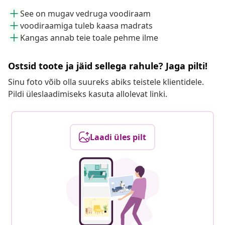
See on mugav vedruga voodiraam
voodiraamiga tuleb kaasa madrats
Kangas annab teie toale pehme ilme
Ostsid toote ja jäid sellega rahule? Jaga pilti!
Sinu foto võib olla suureks abiks teistele klientidele.
Pildi üleslaadimiseks kasuta allolevat linki.
Laadi üles pilt