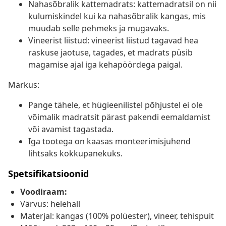
Nahasõbralik kattemadrats: kattemadratsil on nii
kulumiskindel kui ka nahasõbralik kangas, mis
muudab selle pehmeks ja mugavaks.
Vineerist liistud: vineerist liistud tagavad hea
raskuse jaotuse, tagades, et madrats püsib
magamise ajal iga kehapöördega paigal.
Märkus:
Pange tähele, et hügieenilistel põhjustel ei ole
võimalik madratsit pärast pakendi eemaldamist
või avamist tagastada.
Iga tootega on kaasas monteerimisjuhend
lihtsaks kokkupanekuks.
Spetsifikatsioonid
Voodiraam:
Värvus: helehall
Materjal: kangas (100% polüester), vineer, tehispuit