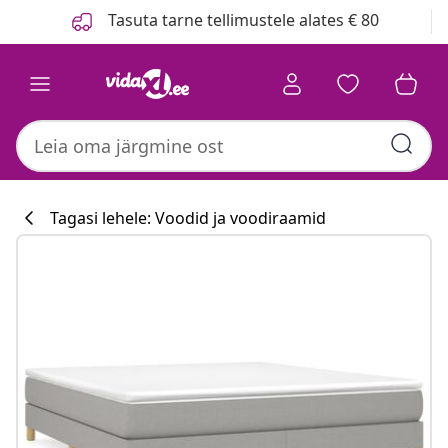
Eelmine
Järgmine
Tasuta tarne tellimustele alates € 80
Tagasi lehele: Voodid ja voodiraamid
Köögikollektsi
#sharemevidaxl