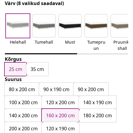
Värv
(8 valikud saadaval)
Helehall
Tumehall
Must
Tumepru
Pruunika
un
shall
Kõrgus
25 cm
35 cm
Suurus
80 x 200 cm
90 x 190 cm
90 x 200 cm
100 x 200 cm
120 x 200 cm
140 x 190 cm
140 x 200 cm
160 x 200 cm
180 x 200 cm
200 x 200 cm
120 x 190 cm