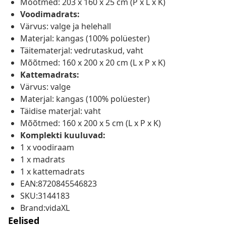
Mõõtmed: 203 x 160 x 25 cm (P x L x K)
Voodimadrats:
Värvus: valge ja helehall
Materjal: kangas (100% polüester)
Täitematerjal: vedrutaskud, vaht
Mõõtmed: 160 x 200 x 20 cm (L x P x K)
Kattemadrats:
Värvus: valge
Materjal: kangas (100% polüester)
Täidise materjal: vaht
Mõõtmed: 160 x 200 x 5 cm (L x P x K)
Komplekti kuuluvad:
1 x voodiraam
1 x madrats
1 x kattemadrats
EAN:8720845546823
SKU:3144183
Brand:vidaXL
Eelised