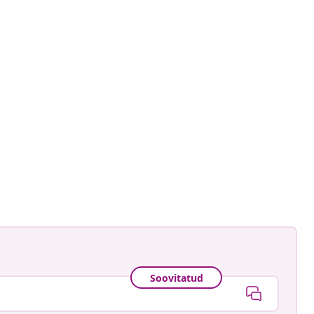
gmann
ud
Soovitatud