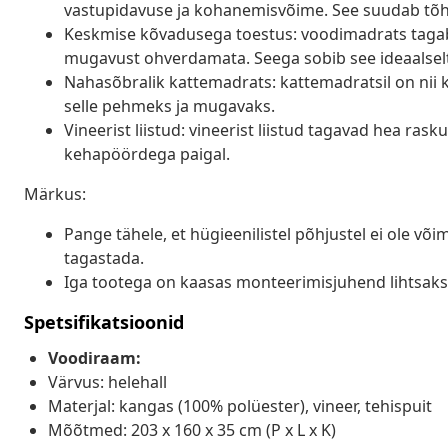
vastupidavuse ja kohanemisvõime. See suudab tõhu
Keskmise kõvadusega toestus: voodimadrats tagab s
mugavust ohverdamata. Seega sobib see ideaalselt 
Nahasõbralik kattemadrats: kattemadratsil on nii
selle pehmeks ja mugavaks.
Vineerist liistud: vineerist liistud tagavad hea ra
kehapöördega paigal.
Märkus:
Pange tähele, et hügieenilistel põhjustel ei ole v
tagastada.
Iga tootega on kaasas monteerimisjuhend lihtsak
Spetsifikatsioonid
Voodiraam:
Värvus: helehall
Materjal: kangas (100% polüester), vineer, tehispuit
Mõõtmed: 203 x 160 x 35 cm (P x L x K)