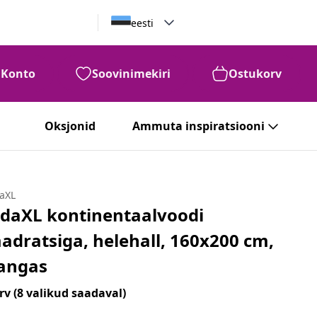
eesti
Konto
Soovinimekiri
Ostukorv
Oksjonid
Ammuta inspiratsiooni
daXL
idaXL kontinentaalvoodi
adratsiga, helehall, 160x200 cm,
angas
rv
(8 valikud saadaval)