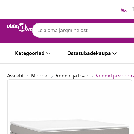
Eelmine
Järgmine
T
Kategooriad
Ostatubadekaupa
Avaleht
Mööbel
Voodid ja lisad
Voodid ja voodi