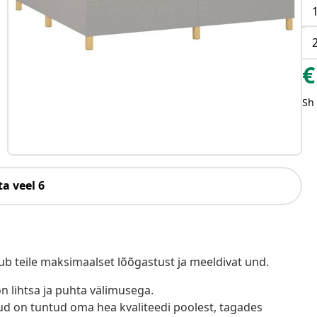
€
Sh
a veel 6
b teile maksimaalset lõõgastust ja meeldivat und.
n lihtsa ja puhta välimusega.
d on tuntud oma hea kvaliteedi poolest, tagades