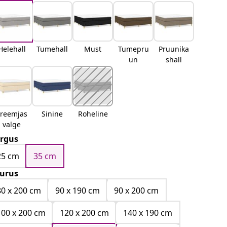
Helehall
Tumehall
Must
Tumepru
Pruunika
un
shall
kreemjas
Sinine
Roheline
valge
rgus
25 cm
35 cm
urus
80 x 200 cm
90 x 190 cm
90 x 200 cm
100 x 200 cm
120 x 200 cm
140 x 190 cm