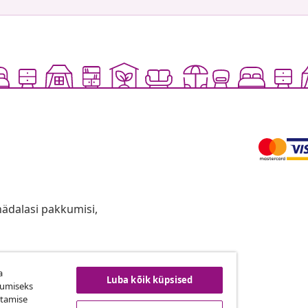
anädalasi pakkumisi,
a
ingust taganemine
Luba kõik küpsised
kumiseks
utamise