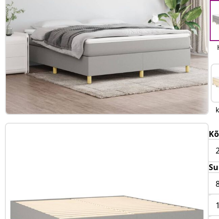
Kõ
Su