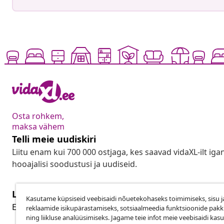
Osta rohkem,
maksa vähem
Telli meie uudiskiri
Liitu enam kui 700 000 ostjaga, kes saavad vidaXL-ilt ig
hooajalisi soodustusi ja uudiseid.
Lepingust taganemine
Kasutame küpsiseid veebisaidi nõuetekohaseks toimimiseks, sisu j
Lep
Esita oma tellimuse kohta tagastamissoov.
reklaamide isikupärastamiseks, sotsiaalmeedia funktsioonide pak
ning liikluse analüüsimiseks. Jagame teie infot meie veebisaidi kas