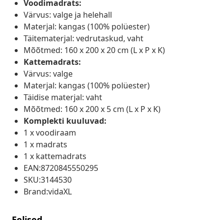
Voodimadrats:
Värvus: valge ja helehall
Materjal: kangas (100% polüester)
Täitematerjal: vedrutaskud, vaht
Mõõtmed: 160 x 200 x 20 cm (L x P x K)
Kattemadrats:
Värvus: valge
Materjal: kangas (100% polüester)
Täidise materjal: vaht
Mõõtmed: 160 x 200 x 5 cm (L x P x K)
Komplekti kuuluvad:
1 x voodiraam
1 x madrats
1 x kattemadrats
EAN:8720845550295
SKU:3144530
Brand:vidaXL
Eelised