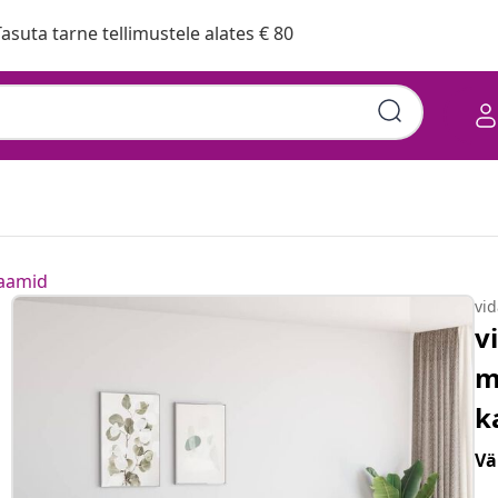
asuta tarne tellimustele alates € 80
raamid
vi
v
m
k
Vä