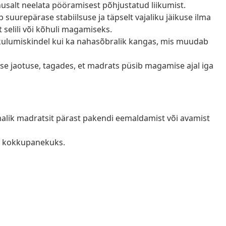
salt neelata pööramisest põhjustatud liikumist.
uurepärase stabiilsuse ja täpselt vajaliku jäikuse ilma
selili või kõhuli magamiseks.
 kulumiskindel kui ka nahasõbralik kangas, mis muudab
skuse jaotuse, tagades, et madrats püsib magamise ajal iga
õimalik madratsit pärast pakendi eemaldamist või avamist
s kokkupanekuks.