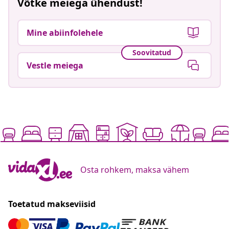
Võtke meiega ühendust!
Mine abiinfolehele
Soovitatud
Vestle meiega
Osta rohkem, maksa vähem
Toetatud makseviisid