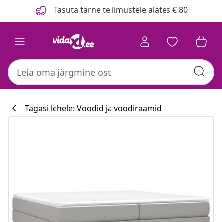
Eelmine
Järgmine
Tasuta tarne tellimustele alates € 80
Tagasi lehele: Voodid ja voodiraamid
Köögikollektsi
#sharemevidaxl