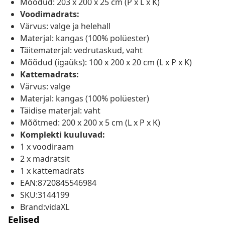
Mõõdud: 203 x 200 x 25 cm (P x L x K)
Voodimadrats:
Värvus: valge ja helehall
Materjal: kangas (100% polüester)
Täitematerjal: vedrutaskud, vaht
Mõõdud (igaüks): 100 x 200 x 20 cm (L x P x K)
Kattemadrats:
Värvus: valge
Materjal: kangas (100% polüester)
Täidise materjal: vaht
Mõõtmed: 200 x 200 x 5 cm (L x P x K)
Komplekti kuuluvad:
1 x voodiraam
2 x madratsit
1 x kattemadrats
EAN:8720845546984
SKU:3144199
Brand:vidaXL
Eelised