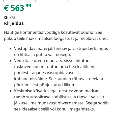
99
€
563
Sh KM
Kirjeldus
Nautige kontinentaalvoodiga kosutavat ööund! See
pakub teile maksimaalset lõõgastust ja meeldivat und.
Vastupidav materjal: hingav ja vastupidav kangas
on lihtsa ja puhta välimusega.
Vedrutaskutega madrats: sisseehitatud
taskuvedrud on tuntud oma hea kvaliteedi
poolest, tagades vastupidavuse ja
kohanemisvõime. See suudab tõhusalt neelata
pööramisest põhjustatud liikumist.
Keskmise kõvadusega toestus: voodimadrats
tagab suurepärase stabiilsuse ja täpselt vajaliku
jäikuse ilma mugavust ohverdamata. Seega sobib
see ideaalselt selili või kõhuli magamiseks.