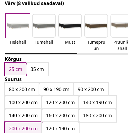
Värv
(8 valikud saadaval)
Helehall
Tumehall
Must
Tumepru
Pruunika
un
shall
Kõrgus
25 cm
35 cm
Suurus
80 x 200 cm
90 x 190 cm
90 x 200 cm
100 x 200 cm
120 x 200 cm
140 x 190 cm
140 x 200 cm
160 x 200 cm
180 x 200 cm
200 x 200 cm
120 x 190 cm