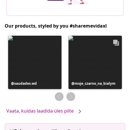
Our products, styled by you #sharemevidaxl
Postitus
saudades.wd
Postitus
moje_czarno_na_bialym
avaldatud
avaldatud
Vaata, kuidas laadida üles pilte