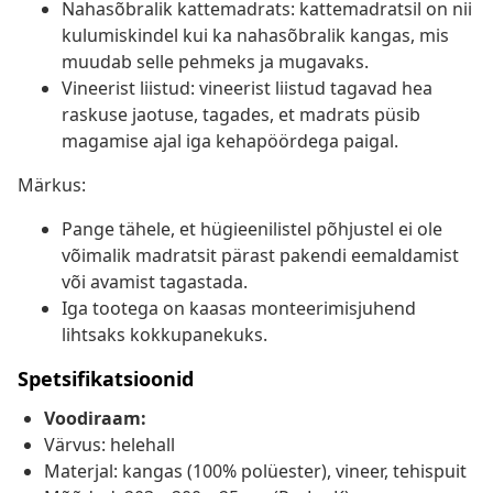
Nahasõbralik kattemadrats: kattemadratsil on nii
kulumiskindel kui ka nahasõbralik kangas, mis
muudab selle pehmeks ja mugavaks.
Vineerist liistud: vineerist liistud tagavad hea
raskuse jaotuse, tagades, et madrats püsib
magamise ajal iga kehapöördega paigal.
Märkus:
Pange tähele, et hügieenilistel põhjustel ei ole
võimalik madratsit pärast pakendi eemaldamist
või avamist tagastada.
Iga tootega on kaasas monteerimisjuhend
lihtsaks kokkupanekuks.
Spetsifikatsioonid
Voodiraam:
Värvus: helehall
Materjal: kangas (100% polüester), vineer, tehispuit