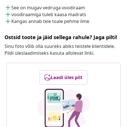
See on mugav vedruga voodiraam
voodiraamiga tuleb kaasa madrats
Kangas annab teie toale pehme ilme
Ostsid toote ja jäid sellega rahule? Jaga pilti!
Sinu foto võib olla suureks abiks teistele klientidele.
Pildi üleslaadimiseks kasuta allolevat linki.
Laadi üles pilt