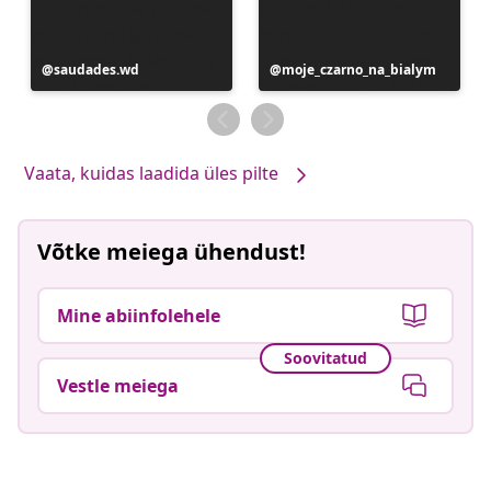
Postitus
saudades.wd
Postitus
moje_czarno_na_bialym
avaldatud
avaldatud
Vaata, kuidas laadida üles pilte
Võtke meiega ühendust!
Mine abiinfolehele
Soovitatud
Vestle meiega