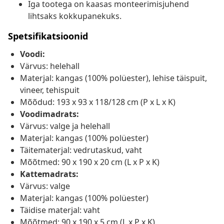
Iga tootega on kaasas monteerimisjuhend
lihtsaks kokkupanekuks.
Spetsifikatsioonid
Voodi:
Värvus: helehall
Materjal: kangas (100% polüester), lehise täispuit,
vineer, tehispuit
Mõõdud: 193 x 93 x 118/128 cm (P x L x K)
Voodimadrats:
Värvus: valge ja helehall
Materjal: kangas (100% polüester)
Täitematerjal: vedrutaskud, vaht
Mõõtmed: 90 x 190 x 20 cm (L x P x K)
Kattemadrats:
Värvus: valge
Materjal: kangas (100% polüester)
Täidise materjal: vaht
Mõõtmed: 90 x 190 x 5 cm (L x P x K)