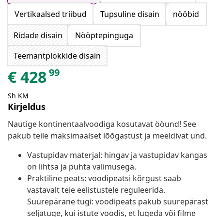
Vertikaalsed triibud
Tupsuline disain
nööbid
Ridade disain
Nööptepinguga
Teemantplokkide disain
99
€
428
Sh KM
Kirjeldus
Nautige kontinentaalvoodiga kosutavat ööund! See
pakub teile maksimaalset lõõgastust ja meeldivat und.
Vastupidav materjal: hingav ja vastupidav kangas
on lihtsa ja puhta välimusega.
Praktiline peats: voodipeatsi kõrgust saab
vastavalt teie eelistustele reguleerida.
Suurepärane tugi: voodipeats pakub suurepärast
seljatuge, kui istute voodis, et lugeda või filme