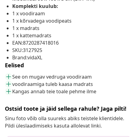
Komplekti kuulub:
1 x voodiraam
1 x kõrvadega voodipeats
1 x madrats
1 x kattemadrats
EAN:8720287418016
SKU:3127925
Brand:vidaXL
Eelised
See on mugav vedruga voodiraam
voodiraamiga tuleb kaasa madrats
Kangas annab teie toale pehme ilme
Ostsid toote ja jäid sellega rahule? Jaga pilti!
Sinu foto võib olla suureks abiks teistele klientidele.
Pildi üleslaadimiseks kasuta allolevat linki.