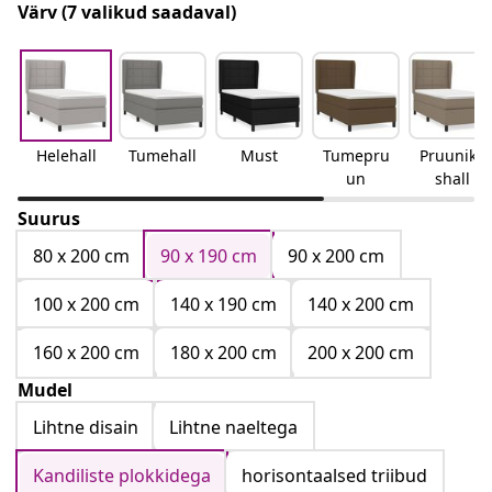
Värv
(7 valikud saadaval)
Helehall
Tumehall
Must
Tumepru
Pruunika
un
shall
Suurus
80 x 200 cm
90 x 190 cm
90 x 200 cm
100 x 200 cm
140 x 190 cm
140 x 200 cm
160 x 200 cm
180 x 200 cm
200 x 200 cm
Mudel
Lihtne disain
Lihtne naeltega
Kandiliste plokkidega
horisontaalsed triibud