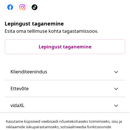
Lepingust taganemine
Esita oma tellimuse kohta tagastamissoov.
Lepingust taganemine
Klienditeenindus
Ettevõte
vidaXL
Kasutame küpsiseid veebisaidi nõuetekohaseks toimimiseks, sisu ja
Vaata rohkem
reklaamide isikupärastamiseks, sotsiaalmeedia funktsioonide