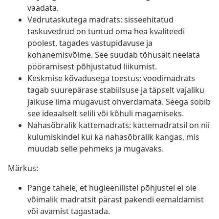
vaadata.
Vedrutaskutega madrats: sisseehitatud
taskuvedrud on tuntud oma hea kvaliteedi
poolest, tagades vastupidavuse ja
kohanemisvõime. See suudab tõhusalt neelata
pööramisest põhjustatud liikumist.
Keskmise kõvadusega toestus: voodimadrats
tagab suurepärase stabiilsuse ja täpselt vajaliku
jäikuse ilma mugavust ohverdamata. Seega sobib
see ideaalselt selili või kõhuli magamiseks.
Nahasõbralik kattemadrats: kattemadratsil on nii
kulumiskindel kui ka nahasõbralik kangas, mis
muudab selle pehmeks ja mugavaks.
Märkus:
Pange tähele, et hügieenilistel põhjustel ei ole
võimalik madratsit pärast pakendi eemaldamist
või avamist tagastada.