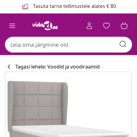
Eelmine
Järgmine
Tasuta tarne tellimustele alates € 80
Tagasi lehele: Voodid ja voodiraamid
Köögikollektsi
#sharemevidaxl