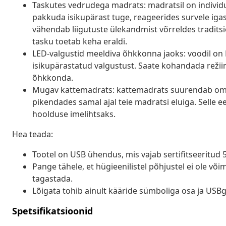
Taskutes vedrudega madrats: madratsil on individua
pakkuda isikupärast tuge, reageerides survele igas 
vähendab liigutuste ülekandmist võrreldes tradits
tasku toetab keha eraldi.
LED-valgustid meeldiva õhkkonna jaoks: voodil on L
isikupärastatud valgustust. Saate kohandada režii
õhkkonda.
Mugav kattemadrats: kattemadrats suurendab oma
pikendades samal ajal teie madratsi eluiga. Selle
hoolduse imelihtsaks.
Hea teada:
Tootel on USB ühendus, mis vajab sertifitseeritud 5
Pange tähele, et hügieenilistel põhjustel ei ole v
tagastada.
Lõigata tohib ainult kääride sümboliga osa ja USB
Spetsifikatsioonid