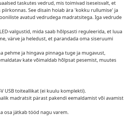
alsed taskutes vedrud, mis toimivad iseseisvalt, et
piirkonnas. See disain hoiab ära 'kokku rullumise' ja
iooniliste avatud vedrudega madratsitega. Iga vedrude
ED-valgustid, mida saab hõlpsasti reguleerida, et luua
me, värve ja heledust, et parandada oma siseruumi
 pehme ja hingava pinnaga tuge ja mugavust,
 eemaldatav kate võimaldab hõlpsat pesemist, muutes
V USB toiteallikat (ei kuulu komplekti).
õimalik madratsit pärast pakendi eemaldamist või avamist
ga osa jätkab tööd nagu varem.