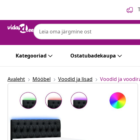
Eelmine
Järgmine
T
Kategooriad
Ostatubadekaupa
Avaleht
Mööbel
Voodid ja lisad
Voodid ja voodi