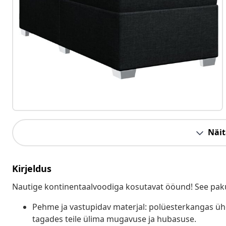
Näit
Kirjeldus
Nautige kontinentaalvoodiga kosutavat ööund! See paku
Pehme ja vastupidav materjal: polüesterkangas ü
tagades teile ülima mugavuse ja hubasuse.