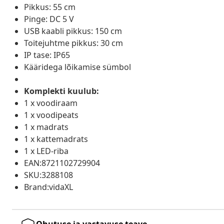
Pikkus: 55 cm
Pinge: DC 5 V
USB kaabli pikkus: 150 cm
Toitejuhtme pikkus: 30 cm
IP tase: IP65
Kääridega lõikamise sümbol
Komplekti kuulub:
1 x voodiraam
1 x voodipeats
1 x madrats
1 x kattemadrats
1 x LED-riba
EAN:8721102729904
SKU:3288108
Brand:vidaXL
Ohutuse ja vastavuse teave