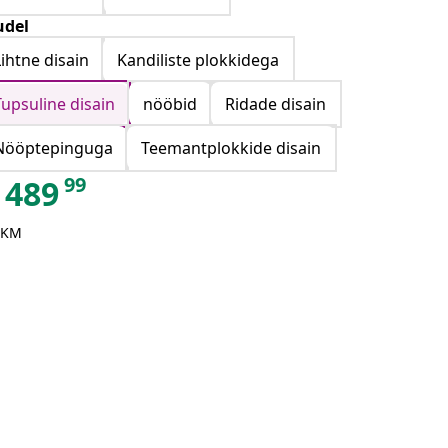
del
Lihtne disain
Kandiliste plokkidega
Tupsuline disain
nööbid
Ridade disain
Nööptepinguga
Teemantplokkide disain
99
489
 KM