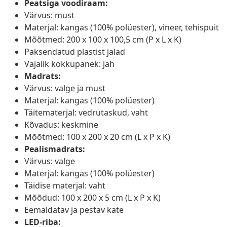
Peatsiga voodiraam:
Värvus: must
Materjal: kangas (100% polüester), vineer, tehispuit
Mõõtmed: 200 x 100 x 100,5 cm (P x L x K)
Paksendatud plastist jalad
Vajalik kokkupanek: jah
Madrats:
Värvus: valge ja must
Materjal: kangas (100% polüester)
Täitematerjal: vedrutaskud, vaht
Kõvadus: keskmine
Mõõtmed: 100 x 200 x 20 cm (L x P x K)
Pealismadrats:
Värvus: valge
Materjal: kangas (100% polüester)
Täidise materjal: vaht
Mõõdud: 100 x 200 x 5 cm (L x P x K)
Eemaldatav ja pestav kate
LED-riba: