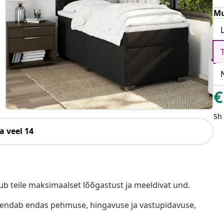
Mu
€
Sh
a veel 14
b teile maksimaalset lõõgastust ja meeldivat und.
hendab endas pehmuse, hingavuse ja vastupidavuse,