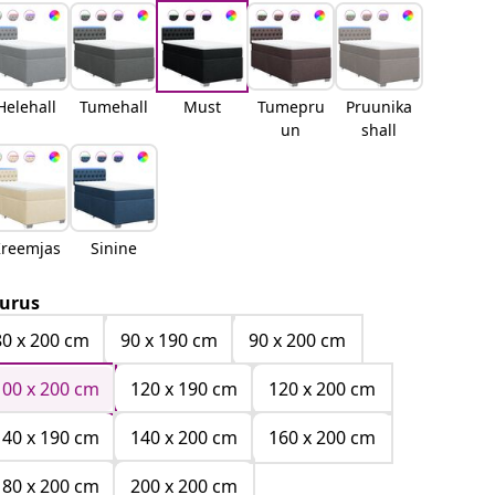
Helehall
Tumehall
Must
Tumepru
Pruunika
un
shall
reemjas
Sinine
urus
80 x 200 cm
90 x 190 cm
90 x 200 cm
100 x 200 cm
120 x 190 cm
120 x 200 cm
140 x 190 cm
140 x 200 cm
160 x 200 cm
180 x 200 cm
200 x 200 cm