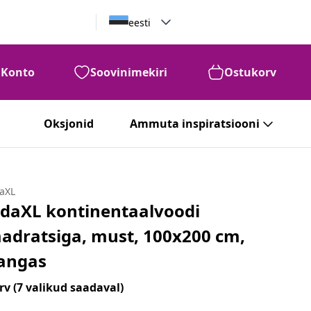
eesti
Konto
Soovinimekiri
Ostukorv
Oksjonid
Ammuta inspiratsiooni
daXL
idaXL kontinentaalvoodi
adratsiga, must, 100x200 cm,
angas
rv
(7 valikud saadaval)