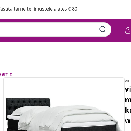
asuta tarne tellimustele alates € 80
raamid
vi
v
m
k
Vä