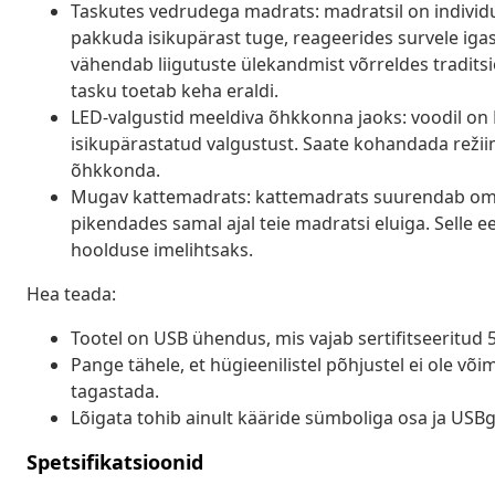
Taskutes vedrudega madrats: madratsil on individua
pakkuda isikupärast tuge, reageerides survele igas 
vähendab liigutuste ülekandmist võrreldes tradits
tasku toetab keha eraldi.
LED-valgustid meeldiva õhkkonna jaoks: voodil on L
isikupärastatud valgustust. Saate kohandada režii
õhkkonda.
Mugav kattemadrats: kattemadrats suurendab oma
pikendades samal ajal teie madratsi eluiga. Selle
hoolduse imelihtsaks.
Hea teada:
Tootel on USB ühendus, mis vajab sertifitseeritud 5
Pange tähele, et hügieenilistel põhjustel ei ole v
tagastada.
Lõigata tohib ainult kääride sümboliga osa ja USB
Spetsifikatsioonid