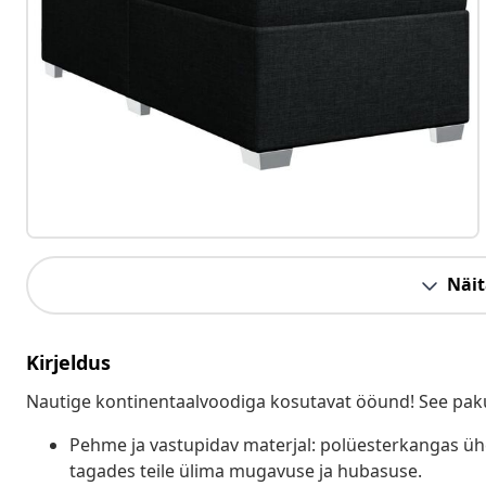
Näit
Kirjeldus
Nautige kontinentaalvoodiga kosutavat ööund! See paku
Pehme ja vastupidav materjal: polüesterkangas ü
tagades teile ülima mugavuse ja hubasuse.