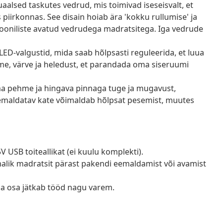
alsed taskutes vedrud, mis toimivad iseseisvalt, et
piirkonnas. See disain hoiab ära 'kokku rullumise' ja
iooniliste avatud vedrudega madratsitega. Iga vedrude
ED-valgustid, mida saab hõlpsasti reguleerida, et luua
me, värve ja heledust, et parandada oma siseruumi
 pehme ja hingava pinnaga tuge ja mugavust,
 eemaldatav kate võimaldab hõlpsat pesemist, muutes
V USB toiteallikat (ei kuulu komplekti).
õimalik madratsit pärast pakendi eemaldamist või avamist
ga osa jätkab tööd nagu varem.