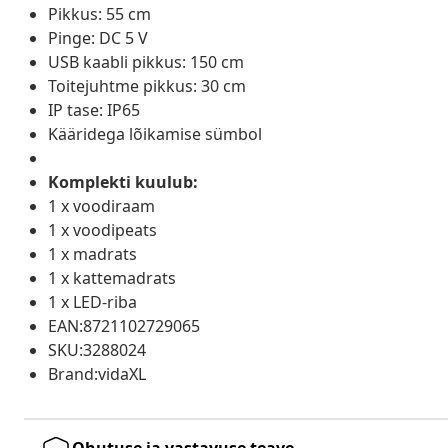
Pikkus: 55 cm
Pinge: DC 5 V
USB kaabli pikkus: 150 cm
Toitejuhtme pikkus: 30 cm
IP tase: IP65
Kääridega lõikamise sümbol
Komplekti kuulub:
1 x voodiraam
1 x voodipeats
1 x madrats
1 x kattemadrats
1 x LED-riba
EAN:8721102729065
SKU:3288024
Brand:vidaXL
Ohutuse ja vastavuse teave