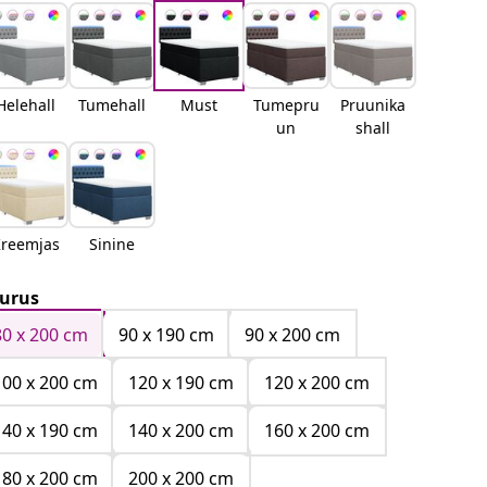
Helehall
Tumehall
Must
Tumepru
Pruunika
un
shall
reemjas
Sinine
urus
80 x 200 cm
90 x 190 cm
90 x 200 cm
100 x 200 cm
120 x 190 cm
120 x 200 cm
140 x 190 cm
140 x 200 cm
160 x 200 cm
180 x 200 cm
200 x 200 cm