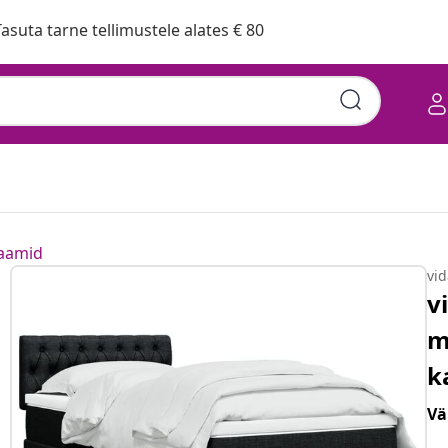
asuta tarne tellimustele alates € 80
raamid
vi
v
m
k
Vä