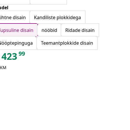
del
Lihtne disain
Kandiliste plokkidega
Tupsuline disain
nööbid
Ridade disain
Nööptepinguga
Teemantplokkide disain
99
423
 KM