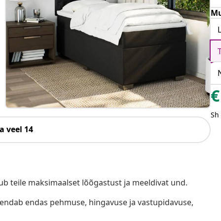
Mu
€
Sh
a veel 14
b teile maksimaalset lõõgastust ja meeldivat und.
hendab endas pehmuse, hingavuse ja vastupidavuse,