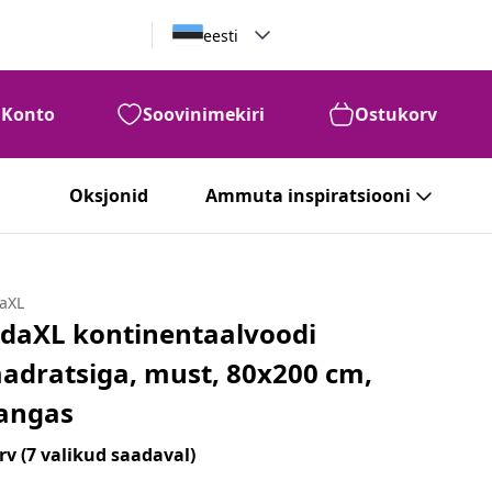
eesti
Konto
Soovinimekiri
Ostukorv
Oksjonid
Ammuta inspiratsiooni
daXL
idaXL kontinentaalvoodi
adratsiga, must, 80x200 cm,
angas
rv
(7 valikud saadaval)