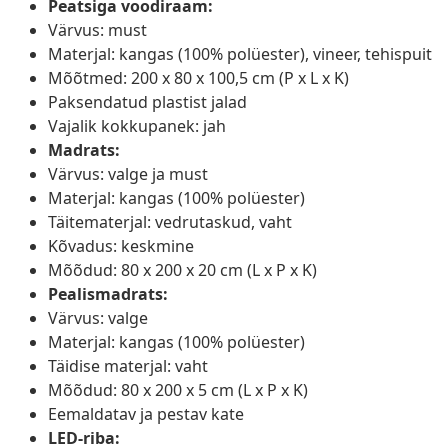
Peatsiga voodiraam:
Värvus: must
Materjal: kangas (100% polüester), vineer, tehispuit
Mõõtmed: 200 x 80 x 100,5 cm (P x L x K)
Paksendatud plastist jalad
Vajalik kokkupanek: jah
Madrats:
Värvus: valge ja must
Materjal: kangas (100% polüester)
Täitematerjal: vedrutaskud, vaht
Kõvadus: keskmine
Mõõdud: 80 x 200 x 20 cm (L x P x K)
Pealismadrats:
Värvus: valge
Materjal: kangas (100% polüester)
Täidise materjal: vaht
Mõõdud: 80 x 200 x 5 cm (L x P x K)
Eemaldatav ja pestav kate
LED-riba: