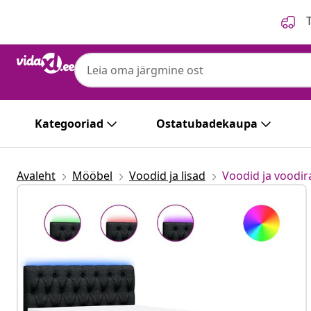
Eelmine
Järgmine
T
Kategooriad
Ostatubadekaupa
Avaleht
Mööbel
Voodid ja lisad
Voodid ja voodi