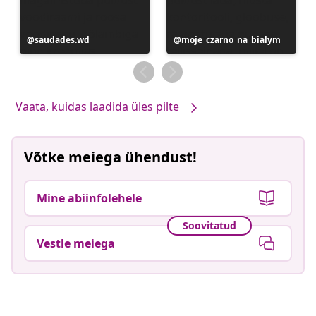
Postitus
saudades.wd
Postitus
moje_czarno_na_bialym
avaldatud
avaldatud
Vaata, kuidas laadida üles pilte
Võtke meiega ühendust!
Mine abiinfolehele
Soovitatud
Vestle meiega