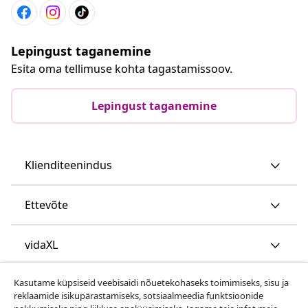
Lepingust taganemine
Esita oma tellimuse kohta tagastamissoov.
Lepingust taganemine
Klienditeenindus
Ettevõte
vidaXL
Kasutame küpsiseid veebisaidi nõuetekohaseks toimimiseks, sisu ja
Vaata rohkem
reklaamide isikupärastamiseks, sotsiaalmeedia funktsioonide