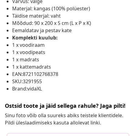
Värvus: valge
Materjal: kangas (100% polüester)
Täidise materjal: vaht
Mõõdud: 90 x 200 x 5 cm (L x P x K)
Eemaldatav ja pestav kate
Komplekti kuulub:
1 x voodiraam
1 x voodipeats
1 x madrats
1 x kattemadrats
EAN:8721102768378
SKU:3291955
Brand:vidaXL
Ostsid toote ja jäid sellega rahule? Jaga pilti!
Sinu foto võib olla suureks abiks teistele klientidele.
Pildi üleslaadimiseks kasuta allolevat linki.