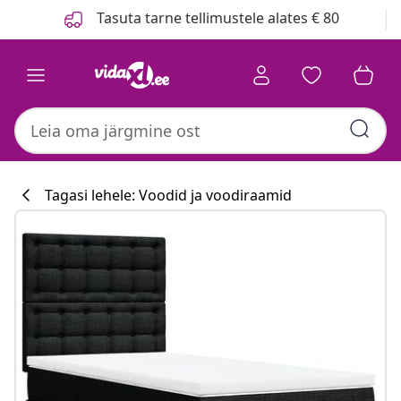
Eelmine
Järgmine
Tasuta tarne tellimustele alates € 80
Tagasi lehele: Voodid ja voodiraamid
Köögikollektsi
#sharemevidaxl