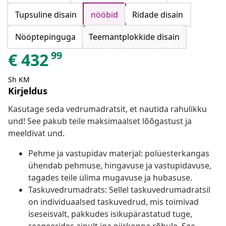
Tupsuline disain
nööbid
Ridade disain
Nööptepinguga
Teemantplokkide disain
99
€
432
Sh KM
Kirjeldus
Kasutage seda vedrumadratsit, et nautida rahulikku
und! See pakub teile maksimaalset lõõgastust ja
meeldivat und.
Pehme ja vastupidav materjal: polüesterkangas
ühendab pehmuse, hingavuse ja vastupidavuse,
tagades teile ülima mugavuse ja hubasuse.
Taskuvedrumadrats: Sellel taskuvedrumadratsil
on individuaalsed taskuvedrud, mis toimivad
iseseisvalt, pakkudes isikupärastatud tuge,