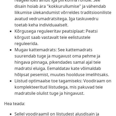
reageerides ainult iga piirkonna rõhule. See
disain hoiab ära "kokkurullumise" ja vähendab
liikumise ülekandumist võrreldes traditsiooniliste
avatud vedrumadratsitega. Iga taskuvedru
toetab keha individuaalselt.
Kõrgusega reguleeritav peatsiplaat: Peatsi
kõrgust saab vastavalt teie eelistustele
reguleerida.
Mugav kattemadrats: See kattemadrats
suurendab tuge ja mugavust oma pehme ja
hingava pinnaga, pikendades samal ajal teie
madratsi eluiga. Eemaldatav kate võimaldab
hõlpsat pesemist, muutes hoolduse imelihtsaks.
Liistud optimaalse toe tagamiseks: Voodiraam on
komplekteeritud liistudega, mis pakuvad teie
madratsile olulist tuge ja hingavust.
Hea teada:
Sellel voodiraamil on liistudest alusdisain ja