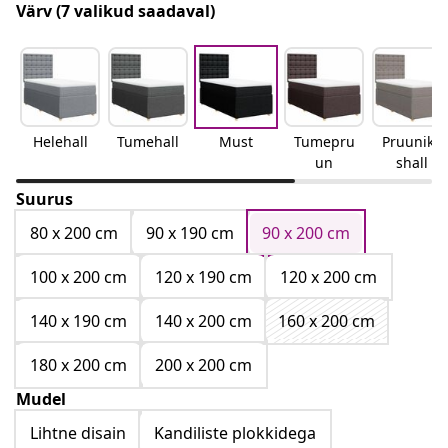
Värv
(7 valikud saadaval)
Helehall
Tumehall
Must
Tumepru
Pruunika
un
shall
Suurus
80 x 200 cm
90 x 190 cm
90 x 200 cm
100 x 200 cm
120 x 190 cm
120 x 200 cm
140 x 190 cm
140 x 200 cm
160 x 200 cm
180 x 200 cm
200 x 200 cm
Mudel
Lihtne disain
Kandiliste plokkidega