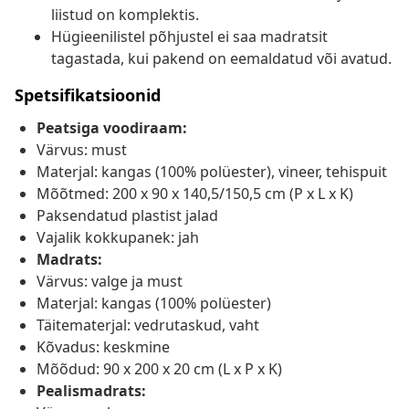
liistud on komplektis.
Hügieenilistel põhjustel ei saa madratsit
tagastada, kui pakend on eemaldatud või avatud.
Spetsifikatsioonid
Peatsiga voodiraam:
Värvus: must
Materjal: kangas (100% polüester), vineer, tehispuit
Mõõtmed: 200 x 90 x 140,5/150,5 cm (P x L x K)
Paksendatud plastist jalad
Vajalik kokkupanek: jah
Madrats:
Värvus: valge ja must
Materjal: kangas (100% polüester)
Täitematerjal: vedrutaskud, vaht
Kõvadus: keskmine
Mõõdud: 90 x 200 x 20 cm (L x P x K)
Pealismadrats: