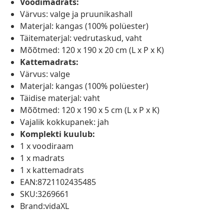
Voodimadrats:
Värvus: valge ja pruunikashall
Materjal: kangas (100% polüester)
Täitematerjal: vedrutaskud, vaht
Mõõtmed: 120 x 190 x 20 cm (L x P x K)
Kattemadrats:
Värvus: valge
Materjal: kangas (100% polüester)
Täidise materjal: vaht
Mõõtmed: 120 x 190 x 5 cm (L x P x K)
Vajalik kokkupanek: jah
Komplekti kuulub:
1 x voodiraam
1 x madrats
1 x kattemadrats
EAN:8721102435485
SKU:3269661
Brand:vidaXL