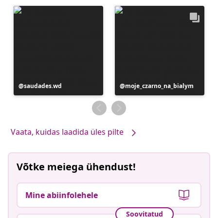
Postitus
saudades.wd
Postitus
moje_czarno_na_bialym
avaldatud
avaldatud
Vaata, kuidas laadida üles pilte
Võtke meiega ühendust!
Mine abiinfolehele
Soovitatud