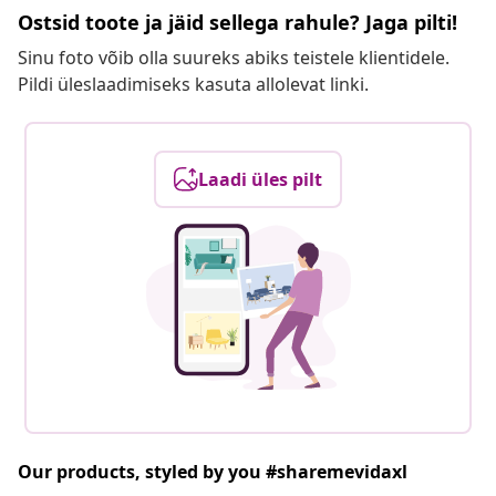
Ostsid toote ja jäid sellega rahule? Jaga pilti!
Sinu foto võib olla suureks abiks teistele klientidele.
Pildi üleslaadimiseks kasuta allolevat linki.
Laadi üles pilt
Our products, styled by you #sharemevidaxl