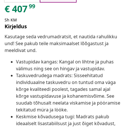
99
€
407
Sh KM
Kirjeldus
Kasutage seda vedrumadratsit, et nautida rahulikku
und! See pakub teile maksimaalset lõõgastust ja
meeldivat und.
Vastupidav kangas: Kangal on lihtne ja puhas
välimus ning see on hingav ja vastupidav.
Taskuvedrudega madrats: Sisseehitatud
individuaalne taskuvedru on tuntud oma väga
kõrge kvaliteedi poolest, tagades samal ajal
kõrge vastupidavuse ja kohanemisvõime. See
suudab tõhusalt neelata viskamise ja pööramise
tekitatud müra ja lööke.
Keskmise kõvadusega tugi: Madrats pakub
ideaalselt lisastabiilsust ja just õiget kõvadust,