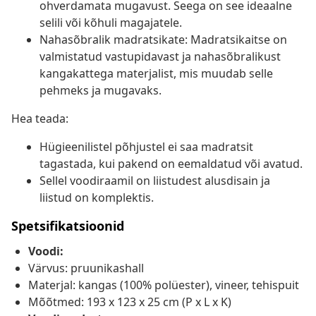
ohverdamata mugavust. Seega on see ideaalne
selili või kõhuli magajatele.
Nahasõbralik madratsikate: Madratsikaitse on
valmistatud vastupidavast ja nahasõbralikust
kangakattega materjalist, mis muudab selle
pehmeks ja mugavaks.
Hea teada:
Hügieenilistel põhjustel ei saa madratsit
tagastada, kui pakend on eemaldatud või avatud.
Sellel voodiraamil on liistudest alusdisain ja
liistud on komplektis.
Spetsifikatsioonid
Voodi:
Värvus: pruunikashall
Materjal: kangas (100% polüester), vineer, tehispuit
Mõõtmed: 193 x 123 x 25 cm (P x L x K)