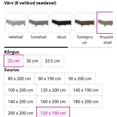
Värv
(8 valikud saadaval)
Helehall
Tumehall
Must
Tumepru
Pruunika
un
shall
Kõrgus
25 cm
35 cm
33.5 cm
Suurus
80 x 200 cm
90 x 190 cm
90 x 200 cm
100 x 200 cm
120 x 200 cm
140 x 190 cm
140 x 200 cm
160 x 200 cm
180 x 200 cm
200 x 200 cm
120 x 190 cm