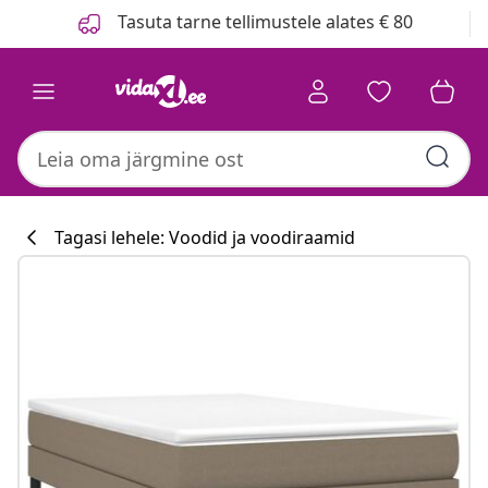
Eelmine
Järgmine
Tasuta tarne tellimustele alates € 80
Tagasi lehele: Voodid ja voodiraamid
Köögikollektsi
#sharemevidaxl