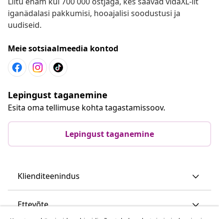
Liitu enam kui 700 000 ostjaga, kes saavad vidaXL-ilt
iganädalasi pakkumisi, hooajalisi soodustusi ja
uudiseid.
Meie sotsiaalmeedia kontod
Lepingust taganemine
Esita oma tellimuse kohta tagastamissoov.
Lepingust taganemine
Klienditeenindus
Ettevõte