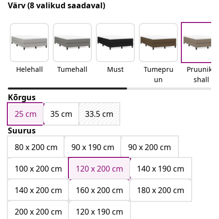
Värv
(8 valikud saadaval)
Helehall
Tumehall
Must
Tumepru
Pruunika
un
shall
Kõrgus
25 cm
35 cm
33.5 cm
Suurus
80 x 200 cm
90 x 190 cm
90 x 200 cm
100 x 200 cm
120 x 200 cm
140 x 190 cm
140 x 200 cm
160 x 200 cm
180 x 200 cm
200 x 200 cm
120 x 190 cm