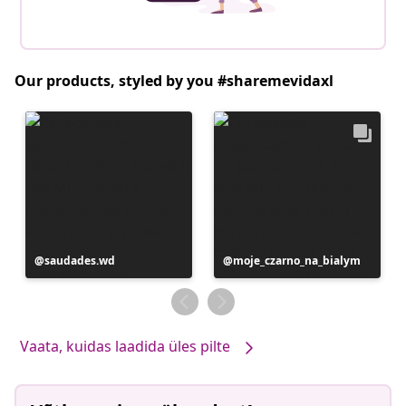
Our products, styled by you #sharemevidaxl
Postitus
saudades.wd
Postitus
moje_czarno_na_bialym
avaldatud
avaldatud
Vaata, kuidas laadida üles pilte