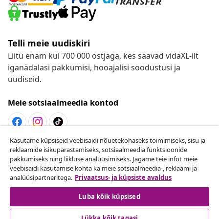
Telli meie uudiskiri
Liitu enam kui 700 000 ostjaga, kes saavad vidaXL-ilt
iganädalasi pakkumisi, hooajalisi soodustusi ja
uudiseid.
Meie sotsiaalmeedia kontod
Kasutame küpsiseid veebisaidi nõuetekohaseks toimimiseks, sisu ja
Lepingust taganemine
reklaamide isikupärastamiseks, sotsiaalmeedia funktsioonide
pakkumiseks ning liikluse analüüsimiseks. Jagame teie infot meie
Esita oma tellimuse kohta tagastamissoov.
veebisaidi kasutamise kohta ka meie sotsiaalmeedia-, reklaami ja
analüüsipartneritega.
Privaatsus- ja küpsiste avaldus
Lepingust taganemine
Luba kõik küpsised
Lükka kõik tagasi