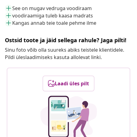
See on mugav vedruga voodiraam
voodiraamiga tuleb kaasa madrats
Kangas annab teie toale pehme ilme
Ostsid toote ja jäid sellega rahule? Jaga pilti!
Sinu foto võib olla suureks abiks teistele klientidele.
Pildi üleslaadimiseks kasuta allolevat linki.
Laadi üles pilt