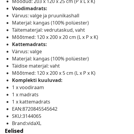
Mõõdud: 203 x 120 x 25 cm (P x L x K)
Voodimadrats:
Värvus: valge ja pruunikashall
Materjal: kangas (100% polüester)
Täitematerjal: vedrutaskud, vaht
Mõõtmed: 120 x 200 x 20 cm (L x P x K)
Kattemadrats:
Värvus: valge
Materjal: kangas (100% polüester)
Täidise materjal: vaht
Mõõtmed: 120 x 200 x 5 cm (L x P x K)
Komplekti kuuluvad:
1 x voodiraam
1 x madrats
1 x kattemadrats
EAN:8720845545642
SKU:3144065
Brand:vidaXL
Eelised