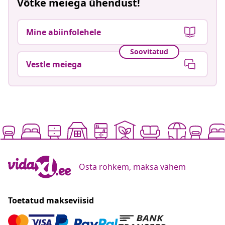
Võtke meiega ühendust!
Mine abiinfolehele
Soovitatud
Vestle meiega
Osta rohkem, maksa vähem
Toetatud makseviisid