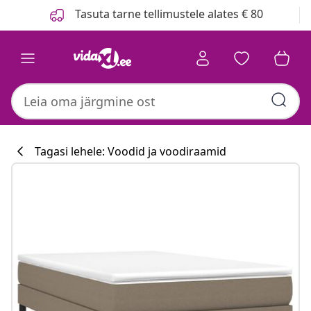
Eelmine
Järgmine
Tasuta tarne tellimustele alates € 80
Tagasi lehele: Voodid ja voodiraamid
Köögikollektsi
#sharemevidaxl