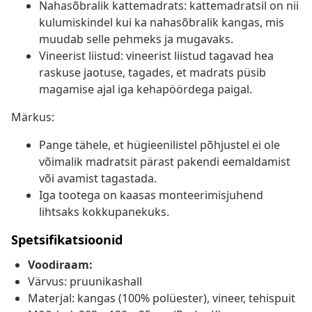
Nahasõbralik kattemadrats: kattemadratsil on nii
kulumiskindel kui ka nahasõbralik kangas, mis
muudab selle pehmeks ja mugavaks.
Vineerist liistud: vineerist liistud tagavad hea
raskuse jaotuse, tagades, et madrats püsib
magamise ajal iga kehapöördega paigal.
Märkus:
Pange tähele, et hügieenilistel põhjustel ei ole
võimalik madratsit pärast pakendi eemaldamist
või avamist tagastada.
Iga tootega on kaasas monteerimisjuhend
lihtsaks kokkupanekuks.
Spetsifikatsioonid
Voodiraam:
Värvus: pruunikashall
Materjal: kangas (100% polüester), vineer, tehispuit