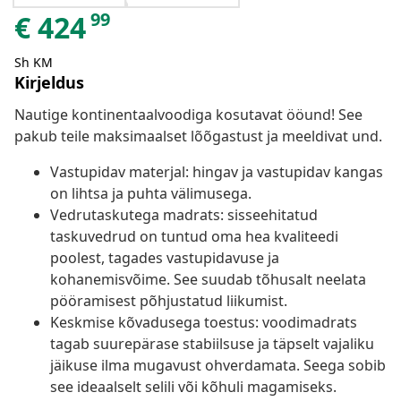
99
€
424
Sh KM
Kirjeldus
Nautige kontinentaalvoodiga kosutavat ööund! See
pakub teile maksimaalset lõõgastust ja meeldivat und.
Vastupidav materjal: hingav ja vastupidav kangas
on lihtsa ja puhta välimusega.
Vedrutaskutega madrats: sisseehitatud
taskuvedrud on tuntud oma hea kvaliteedi
poolest, tagades vastupidavuse ja
kohanemisvõime. See suudab tõhusalt neelata
pööramisest põhjustatud liikumist.
Keskmise kõvadusega toestus: voodimadrats
tagab suurepärase stabiilsuse ja täpselt vajaliku
jäikuse ilma mugavust ohverdamata. Seega sobib
see ideaalselt selili või kõhuli magamiseks.