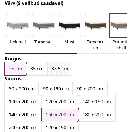
Värv
(8 valikud saadaval)
Helehall
Tumehall
Must
Tumepru
Pruunika
un
shall
Kõrgus
25 cm
35 cm
33.5 cm
Suurus
80 x 200 cm
90 x 190 cm
90 x 200 cm
100 x 200 cm
120 x 200 cm
140 x 190 cm
140 x 200 cm
160 x 200 cm
180 x 200 cm
200 x 200 cm
120 x 190 cm