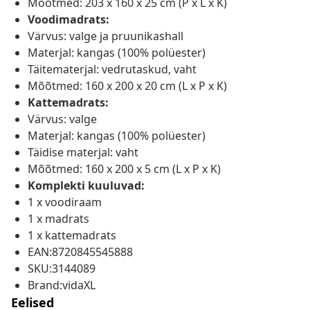
Mõõtmed: 203 x 160 x 25 cm (P x L x K)
Voodimadrats:
Värvus: valge ja pruunikashall
Materjal: kangas (100% polüester)
Täitematerjal: vedrutaskud, vaht
Mõõtmed: 160 x 200 x 20 cm (L x P x K)
Kattemadrats:
Värvus: valge
Materjal: kangas (100% polüester)
Täidise materjal: vaht
Mõõtmed: 160 x 200 x 5 cm (L x P x K)
Komplekti kuuluvad:
1 x voodiraam
1 x madrats
1 x kattemadrats
EAN:8720845545888
SKU:3144089
Brand:vidaXL
Eelised