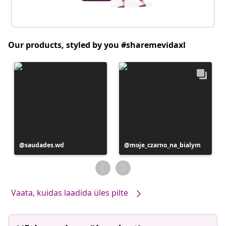
Our products, styled by you #sharemevidaxl
Postitus
saudades.wd
Postitus
moje_czarno_na_bialym
avaldatud
avaldatud
Vaata, kuidas laadida üles pilte