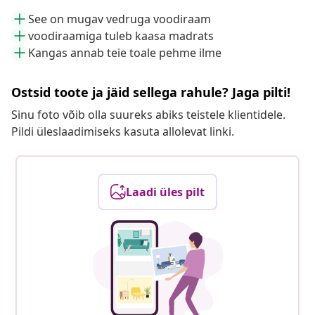
See on mugav vedruga voodiraam
voodiraamiga tuleb kaasa madrats
Kangas annab teie toale pehme ilme
Ostsid toote ja jäid sellega rahule? Jaga pilti!
Sinu foto võib olla suureks abiks teistele klientidele.
Pildi üleslaadimiseks kasuta allolevat linki.
Laadi üles pilt