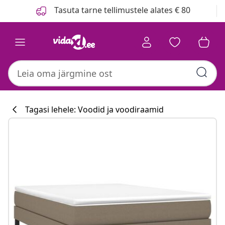
Eelmine
Järgmine
Tasuta tarne tellimustele alates € 80
Tagasi lehele: Voodid ja voodiraamid
Köögikollektsi
#sharemevidaxl