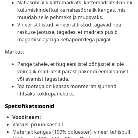
Nahasõbralik kattemadrats: kattemadratsil on nii
kulumiskindel kui ka nahasõbralik kangas, mis
muudab selle pehmeks ja mugavaks.
Vineerist liistud: vineerist liistud tagavad hea
raskuse jaotuse, tagades, et madrats püsib
magamise ajal iga kehapöördega paigal.
Märkus:
Pange tähele, et hügieenilistel põhjustel ei ole
võimalik madratsit pärast pakendi eemaldamist
või avamist tagastada.
Iga tootega on kaasas monteerimisjuhend
lihtsaks kokkupanekuks.
Spetsifikatsioonid
Voodiraam:
Värvus: pruunikashall
Materjal: kangas (100% polüester), vineer, tehispuit