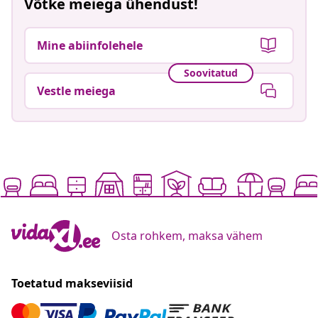
Võtke meiega ühendust!
Mine abiinfolehele
Soovitatud
Vestle meiega
Osta rohkem, maksa vähem
Toetatud makseviisid