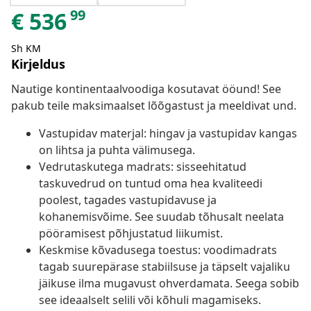
99
€
536
Sh KM
Kirjeldus
Nautige kontinentaalvoodiga kosutavat ööund! See
pakub teile maksimaalset lõõgastust ja meeldivat und.
Vastupidav materjal: hingav ja vastupidav kangas
on lihtsa ja puhta välimusega.
Vedrutaskutega madrats: sisseehitatud
taskuvedrud on tuntud oma hea kvaliteedi
poolest, tagades vastupidavuse ja
kohanemisvõime. See suudab tõhusalt neelata
pööramisest põhjustatud liikumist.
Keskmise kõvadusega toestus: voodimadrats
tagab suurepärase stabiilsuse ja täpselt vajaliku
jäikuse ilma mugavust ohverdamata. Seega sobib
see ideaalselt selili või kõhuli magamiseks.