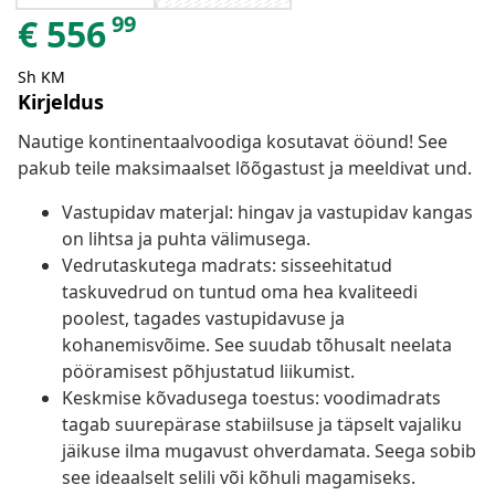
99
€
556
Sh KM
Kirjeldus
Nautige kontinentaalvoodiga kosutavat ööund! See
pakub teile maksimaalset lõõgastust ja meeldivat und.
Vastupidav materjal: hingav ja vastupidav kangas
on lihtsa ja puhta välimusega.
Vedrutaskutega madrats: sisseehitatud
taskuvedrud on tuntud oma hea kvaliteedi
poolest, tagades vastupidavuse ja
kohanemisvõime. See suudab tõhusalt neelata
pööramisest põhjustatud liikumist.
Keskmise kõvadusega toestus: voodimadrats
tagab suurepärase stabiilsuse ja täpselt vajaliku
jäikuse ilma mugavust ohverdamata. Seega sobib
see ideaalselt selili või kõhuli magamiseks.