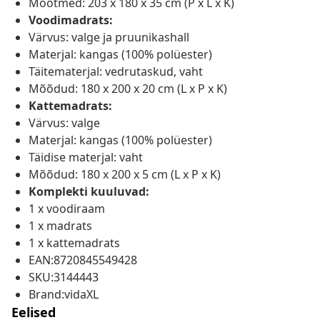
Mõõtmed: 203 x 180 x 35 cm (P x L x K)
Voodimadrats:
Värvus: valge ja pruunikashall
Materjal: kangas (100% polüester)
Täitematerjal: vedrutaskud, vaht
Mõõdud: 180 x 200 x 20 cm (L x P x K)
Kattemadrats:
Värvus: valge
Materjal: kangas (100% polüester)
Täidise materjal: vaht
Mõõdud: 180 x 200 x 5 cm (L x P x K)
Komplekti kuuluvad:
1 x voodiraam
1 x madrats
1 x kattemadrats
EAN:8720845549428
SKU:3144443
Brand:vidaXL
Eelised