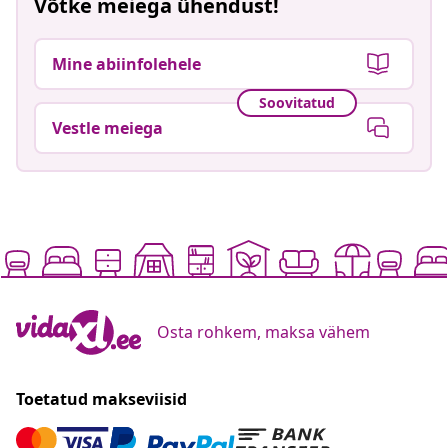
Võtke meiega ühendust!
Mine abiinfolehele
Soovitatud
Vestle meiega
Osta rohkem, maksa vähem
Toetatud makseviisid