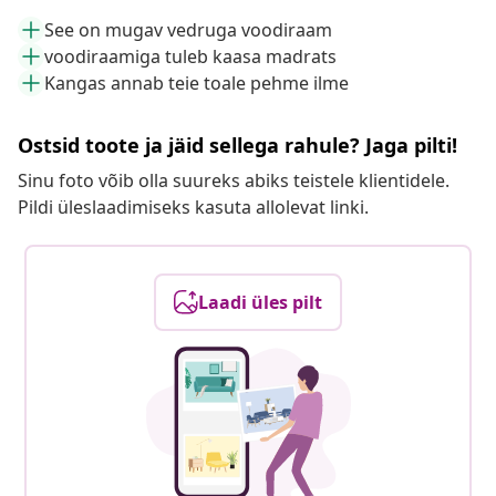
See on mugav vedruga voodiraam
voodiraamiga tuleb kaasa madrats
Kangas annab teie toale pehme ilme
Ostsid toote ja jäid sellega rahule? Jaga pilti!
Sinu foto võib olla suureks abiks teistele klientidele.
Pildi üleslaadimiseks kasuta allolevat linki.
Laadi üles pilt