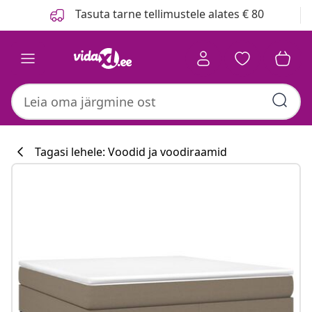
Eelmine
Järgmine
Tasuta tarne tellimustele alates € 80
Tagasi lehele: Voodid ja voodiraamid
Köögikollektsi
#sharemevidaxl