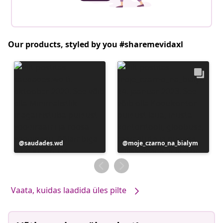
Our products, styled by you #sharemevidaxl
Postitus
saudades.wd
Postitus
moje_czarno_na_bialym
avaldatud
avaldatud
Vaata, kuidas laadida üles pilte