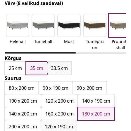
Värv
(8 valikud saadaval)
Helehall
Tumehall
Must
Tumepru
Pruunika
un
shall
Kõrgus
25 cm
35 cm
33.5 cm
Suurus
80 x 200 cm
90 x 190 cm
90 x 200 cm
100 x 200 cm
120 x 200 cm
140 x 190 cm
140 x 200 cm
160 x 200 cm
180 x 200 cm
200 x 200 cm
120 x 190 cm