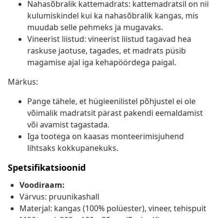
Nahasõbralik kattemadrats: kattemadratsil on nii
kulumiskindel kui ka nahasõbralik kangas, mis
muudab selle pehmeks ja mugavaks.
Vineerist liistud: vineerist liistud tagavad hea
raskuse jaotuse, tagades, et madrats püsib
magamise ajal iga kehapöördega paigal.
Märkus:
Pange tähele, et hügieenilistel põhjustel ei ole
võimalik madratsit pärast pakendi eemaldamist
või avamist tagastada.
Iga tootega on kaasas monteerimisjuhend
lihtsaks kokkupanekuks.
Spetsifikatsioonid
Voodiraam:
Värvus: pruunikashall
Materjal: kangas (100% polüester), vineer, tehispuit