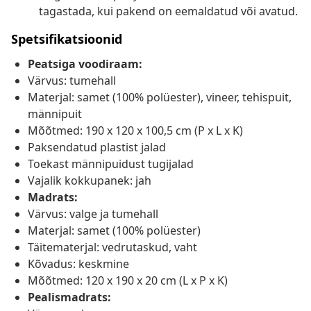
tagastada, kui pakend on eemaldatud või avatud.
Spetsifikatsioonid
Peatsiga voodiraam:
Värvus: tumehall
Materjal: samet (100% polüester), vineer, tehispuit,
männipuit
Mõõtmed: 190 x 120 x 100,5 cm (P x L x K)
Paksendatud plastist jalad
Toekast männipuidust tugijalad
Vajalik kokkupanek: jah
Madrats:
Värvus: valge ja tumehall
Materjal: samet (100% polüester)
Täitematerjal: vedrutaskud, vaht
Kõvadus: keskmine
Mõõtmed: 120 x 190 x 20 cm (L x P x K)
Pealismadrats: