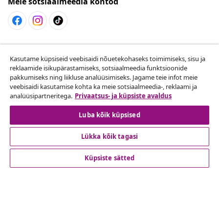
Meie sotsiaalmeedia kontod
Lepingust taganemine
Kasutame küpsiseid veebisaidi nõuetekohaseks toimimiseks, sisu ja
Esita oma tellimuse kohta tagastamissoov.
reklaamide isikupärastamiseks, sotsiaalmeedia funktsioonide
pakkumiseks ning liikluse analüüsimiseks. Jagame teie infot meie
Lepingust taganemine
veebisaidi kasutamise kohta ka meie sotsiaalmeedia-, reklaami ja
analüüsipartneritega.
Privaatsus- ja küpsiste avaldus
Luba kõik küpsised
Klienditeenindus
Lükka kõik tagasi
Ettevõte
Küpsiste sätted
vidaXL
Vaata rohkem