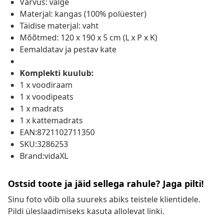
Värvus: valge
Materjal: kangas (100% polüester)
Täidise materjal: vaht
Mõõtmed: 120 x 190 x 5 cm (L x P x K)
Eemaldatav ja pestav kate
Komplekti kuulub:
1 x voodiraam
1 x voodipeats
1 x madrats
1 x kattemadrats
EAN:8721102711350
SKU:3286253
Brand:vidaXL
Ostsid toote ja jäid sellega rahule? Jaga pilti!
Sinu foto võib olla suureks abiks teistele klientidele.
Pildi üleslaadimiseks kasuta allolevat linki.