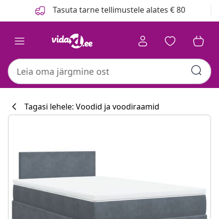
Eelmine
Järgmine
Tasuta tarne tellimustele alates € 80
Tagasi lehele: Voodid ja voodiraamid
Köögikollektsi
#sharemevidaxl