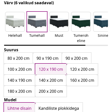
Värv
(6 valikud saadaval)
Helehall
Tumehall
Must
Tumeroh
Sinine
eline
Suurus
80 x 200 cm
90 x 190 cm
90 x 200 cm
100 x 200 cm
120 x 190 cm
120 x 200 cm
140 x 190 cm
140 x 200 cm
160 x 200 cm
180 x 200 cm
200 x 200 cm
Mudel
Lihtne disain
Kandiliste plokkidega