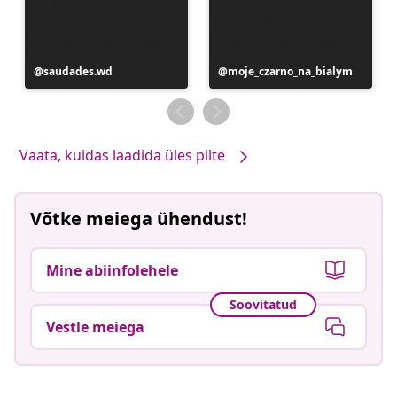
Postitus
saudades.wd
Postitus
moje_czarno_na_bialym
avaldatud
avaldatud
Vaata, kuidas laadida üles pilte
Võtke meiega ühendust!
Mine abiinfolehele
Soovitatud
Vestle meiega