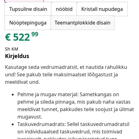
Tupsuline disain
nööbid
Kristall nupudega
Nööptepinguga
Teemantplokkide disain
99
€
522
Sh KM
Kirjeldus
Kasutage seda vedrumadratsit, et nautida rahulikku
und! See pakub teile maksimaalset lõõgastust ja
meeldivat und.
Pehme ja mugav materjal: Sametkangas on
pehme ja sileda pinnaga, mis pakub naha vastas
meeldivat tunnet, pakkudes teile soojust ja ülimat
mugavust.
Taskuvedrumadrats: Sellel taskuvedrumadratsil
on individuaalsed taskuvedrud, mis toimivad