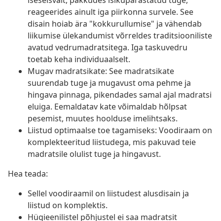
iseseisvalt, pakkudes isikupärastatud tuge,
reageerides ainult iga piirkonna survele. See
disain hoiab ära "kokkurullumise" ja vähendab
liikumise ülekandumist võrreldes traditsiooniliste
avatud vedrumadratsitega. Iga taskuvedru
toetab keha individuaalselt.
Mugav madratsikate: See madratsikate
suurendab tuge ja mugavust oma pehme ja
hingava pinnaga, pikendades samal ajal madratsi
eluiga. Eemaldatav kate võimaldab hõlpsat
pesemist, muutes hoolduse imelihtsaks.
Liistud optimaalse toe tagamiseks: Voodiraam on
komplekteeritud liistudega, mis pakuvad teie
madratsile olulist tuge ja hingavust.
Hea teada:
Sellel voodiraamil on liistudest alusdisain ja
liistud on komplektis.
Hügieenilistel põhjustel ei saa madratsit