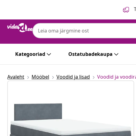
Eelmine
Järgmine
T
Kategooriad
Ostatubadekaupa
Avaleht
Mööbel
Voodid ja lisad
Voodid ja voodi