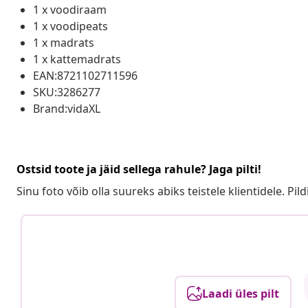
1 x voodiraam
1 x voodipeats
1 x madrats
1 x kattemadrats
EAN:8721102711596
SKU:3286277
Brand:vidaXL
Ostsid toote ja jäid sellega rahule? Jaga pilti!
Sinu foto võib olla suureks abiks teistele klientidele. Pild
Laadi üles pilt