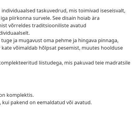
individuaalsed taskuvedrud, mis toimivad iseseisvalt,
iga piirkonna survele. See disain hoiab ära
st võrreldes traditsiooniliste avatud
ividuaalselt.
 tuge ja mugavust oma pehme ja hingava pinnaga,
v kate võimaldab hõlpsat pesemist, muutes hoolduse
omplekteeritud liistudega, mis pakuvad teie madratsile
d on komplektis.
a, kui pakend on eemaldatud või avatud.