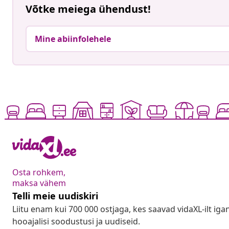
Võtke meiega ühendust!
Mine abiinfolehele
Osta rohkem,
maksa vähem
Telli meie uudiskiri
Liitu enam kui 700 000 ostjaga, kes saavad vidaXL-ilt ig
hooajalisi soodustusi ja uudiseid.