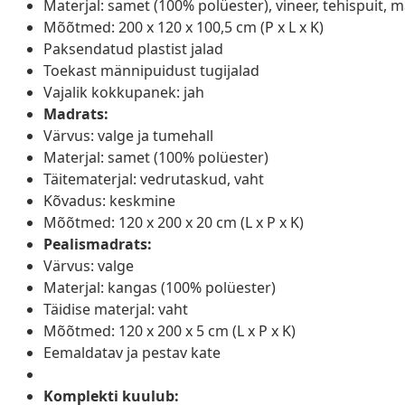
Materjal: samet (100% polüester), vineer, tehispuit, 
Mõõtmed: 200 x 120 x 100,5 cm (P x L x K)
Paksendatud plastist jalad
Toekast männipuidust tugijalad
Vajalik kokkupanek: jah
Madrats:
Värvus: valge ja tumehall
Materjal: samet (100% polüester)
Täitematerjal: vedrutaskud, vaht
Kõvadus: keskmine
Mõõtmed: 120 x 200 x 20 cm (L x P x K)
Pealismadrats:
Värvus: valge
Materjal: kangas (100% polüester)
Täidise materjal: vaht
Mõõtmed: 120 x 200 x 5 cm (L x P x K)
Eemaldatav ja pestav kate
Komplekti kuulub: