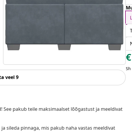
Mu
€
Sh
a veel 9
! See pakub teile maksimaalset lõõgastust ja meeldivat
a sileda pinnaga, mis pakub naha vastas meeldivat