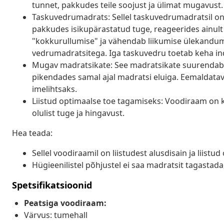
tunnet, pakkudes teile soojust ja ülimat mugavust.
Taskuvedrumadrats: Sellel taskuvedrumadratsil on 
pakkudes isikupärastatud tuge, reageerides ainult 
"kokkurullumise" ja vähendab liikumise ülekandumi
vedrumadratsitega. Iga taskuvedru toetab keha ind
Mugav madratsikate: See madratsikate suurendab
pikendades samal ajal madratsi eluiga. Eemaldata
imelihtsaks.
Liistud optimaalse toe tagamiseks: Voodiraam on k
olulist tuge ja hingavust.
Hea teada:
Sellel voodiraamil on liistudest alusdisain ja liistu
Hügieenilistel põhjustel ei saa madratsit tagastad
Spetsifikatsioonid
Peatsiga voodiraam:
Värvus: tumehall