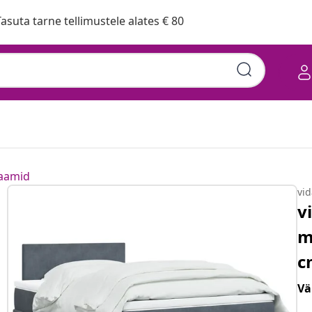
asuta tarne tellimustele alates € 80
raamid
vi
v
m
c
Vä