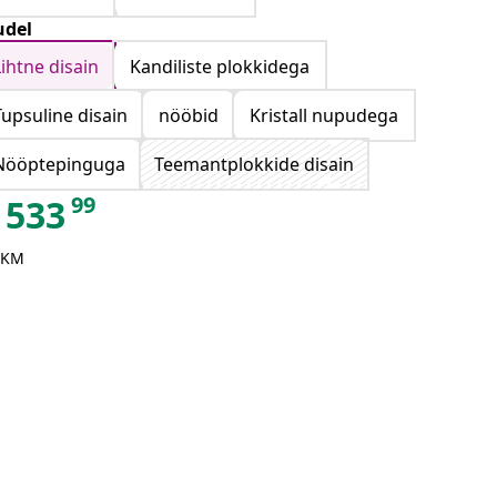
del
Lihtne disain
Kandiliste plokkidega
Tupsuline disain
nööbid
Kristall nupudega
Nööptepinguga
Teemantplokkide disain
99
533
 KM