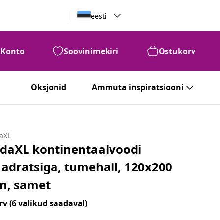
eesti
Konto
Soovinimekiri
Ostukorv
Oksjonid
Ammuta inspiratsiooni
daXL
idaXL kontinentaalvoodi
adratsiga, tumehall, 120x200
m, samet
rv
(6 valikud saadaval)