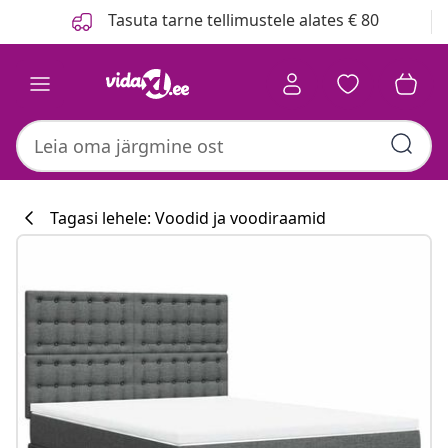
Eelmine
Järgmine
Tasuta tarne tellimustele alates € 80
Tagasi lehele: Voodid ja voodiraamid
Köögikollektsi
#sharemevidaxl