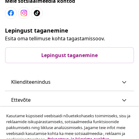
Meie sotsiaalmeedia kontod
Lepingust taganemine
Esita oma tellimuse kohta tagastamissoov.
Lepingust taganemine
Klienditeenindus
Ettevõte
Kasutame küpsiseid veebisaidi nõuetekohaseks toimimiseks, sisu ja
vidaXL
reklaamide isikupärastamiseks, sotsiaalmeedia funktsioonide
pakkumiseks ning liikluse analüüsimiseks. Jagame teie infot meie
veebisaidi kasutamise kohta ka meie sotsiaalmeedia-, reklaami ja
Vaata rohkem