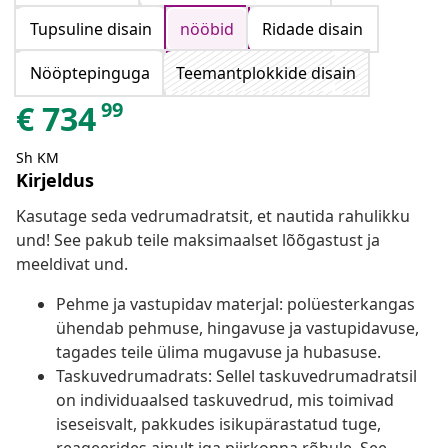
Tupsuline disain
nööbid
Ridade disain
Nööptepinguga
Teemantplokkide disain
99
€
734
Sh KM
Kirjeldus
Kasutage seda vedrumadratsit, et nautida rahulikku
und! See pakub teile maksimaalset lõõgastust ja
meeldivat und.
Pehme ja vastupidav materjal: polüesterkangas
ühendab pehmuse, hingavuse ja vastupidavuse,
tagades teile ülima mugavuse ja hubasuse.
Taskuvedrumadrats: Sellel taskuvedrumadratsil
on individuaalsed taskuvedrud, mis toimivad
iseseisvalt, pakkudes isikupärastatud tuge,