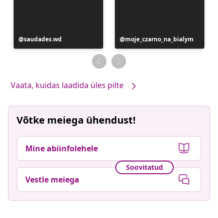
Postitus
saudades.wd
Postitus
moje_czarno_na_bialym
avaldatud
avaldatud
Vaata, kuidas laadida üles pilte
Võtke meiega ühendust!
Mine abiinfolehele
Soovitatud
Vestle meiega