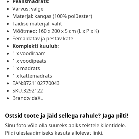
Pealismadrats:
Värvus: valge
Materjal: kangas (100% polüester)
Täidise materjal: vaht
Mõõtmed: 160 x 200 x 5 cm (L x P x K)
Eemaldatav ja pestav kate
Komplekti kuulub:
1 x voodiraam
1 x voodipeats
1 x madrats
1 x kattemadrats
EAN:8721102770043
SKU:3292122
Brand:vidaXL
Ostsid toote ja jäid sellega rahule? Jaga pilti!
Sinu foto võib olla suureks abiks teistele klientidele.
Pildi üleslaadimiseks kasuta allolevat linki.