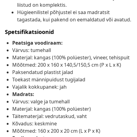
liistud on komplektis.
Hügieenilistel põhjustel ei saa madratsit
tagastada, kui pakend on eemaldatud või avatud.
Spetsifikatsioonid
Peatsiga voodiraam:
Värvus: tumehall
Materjal: kangas (100% polüester), vineer, tehispuit
Mõõtmed: 200 x 160 x 140,5/150,5 cm (P x L x K)
Paksendatud plastist jalad
Toekast männipuidust tugijalad
Vajalik kokkupanek: jah
Madrats:
Värvus: valge ja tumehall
Materjal: kangas (100% polüester)
Täitematerjal: vedrutaskud, vaht
Kõvadus: keskmine
Mõõtmed: 160 x 200 x 20 cm (L x P x K)