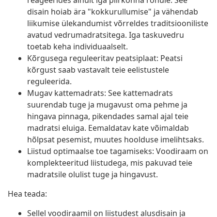
reageerides ainult iga piirkonna rõhule. See
disain hoiab ära "kokkurullumise" ja vähendab
liikumise ülekandumist võrreldes traditsiooniliste
avatud vedrumadratsitega. Iga taskuvedru
toetab keha individuaalselt.
Kõrgusega reguleeritav peatsiplaat: Peatsi
kõrgust saab vastavalt teie eelistustele
reguleerida.
Mugav kattemadrats: See kattemadrats
suurendab tuge ja mugavust oma pehme ja
hingava pinnaga, pikendades samal ajal teie
madratsi eluiga. Eemaldatav kate võimaldab
hõlpsat pesemist, muutes hoolduse imelihtsaks.
Liistud optimaalse toe tagamiseks: Voodiraam on
komplekteeritud liistudega, mis pakuvad teie
madratsile olulist tuge ja hingavust.
Hea teada:
Sellel voodiraamil on liistudest alusdisain ja