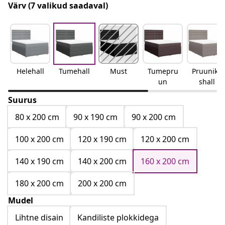
Värv
(7 valikud saadaval)
Helehall
Tumehall
Must
Tumepru
Pruunika
un
shall
Suurus
80 x 200 cm
90 x 190 cm
90 x 200 cm
100 x 200 cm
120 x 190 cm
120 x 200 cm
140 x 190 cm
140 x 200 cm
160 x 200 cm
180 x 200 cm
200 x 200 cm
Mudel
Lihtne disain
Kandiliste plokkidega