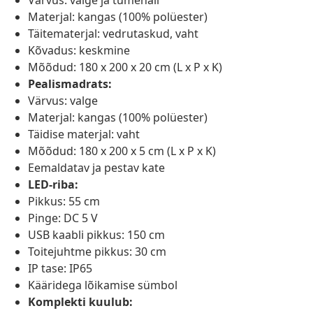
Värvus: valge ja tumehall
Materjal: kangas (100% polüester)
Täitematerjal: vedrutaskud, vaht
Kõvadus: keskmine
Mõõdud: 180 x 200 x 20 cm (L x P x K)
Pealismadrats:
Värvus: valge
Materjal: kangas (100% polüester)
Täidise materjal: vaht
Mõõdud: 180 x 200 x 5 cm (L x P x K)
Eemaldatav ja pestav kate
LED-riba:
Pikkus: 55 cm
Pinge: DC 5 V
USB kaabli pikkus: 150 cm
Toitejuhtme pikkus: 30 cm
IP tase: IP65
Kääridega lõikamise sümbol
Komplekti kuulub: