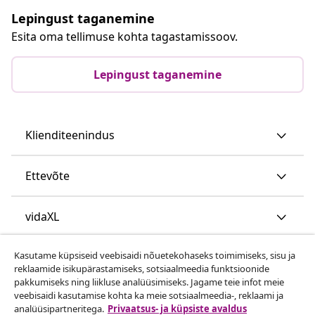
Lepingust taganemine
Esita oma tellimuse kohta tagastamissoov.
Lepingust taganemine
Klienditeenindus
Ettevõte
vidaXL
Kasutame küpsiseid veebisaidi nõuetekohaseks toimimiseks, sisu ja
Vaata rohkem
reklaamide isikupärastamiseks, sotsiaalmeedia funktsioonide
pakkumiseks ning liikluse analüüsimiseks. Jagame teie infot meie
veebisaidi kasutamise kohta ka meie sotsiaalmeedia-, reklaami ja
analüüsipartneritega.
Privaatsus- ja küpsiste avaldus