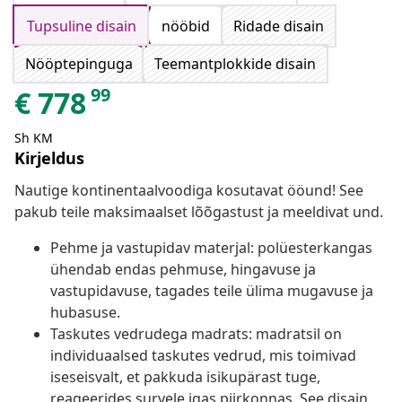
Tupsuline disain
nööbid
Ridade disain
Nööptepinguga
Teemantplokkide disain
99
€
778
Sh KM
Kirjeldus
Nautige kontinentaalvoodiga kosutavat ööund! See
pakub teile maksimaalset lõõgastust ja meeldivat und.
Pehme ja vastupidav materjal: polüesterkangas
ühendab endas pehmuse, hingavuse ja
vastupidavuse, tagades teile ülima mugavuse ja
hubasuse.
Taskutes vedrudega madrats: madratsil on
individuaalsed taskutes vedrud, mis toimivad
iseseisvalt, et pakkuda isikupärast tuge,
reageerides survele igas piirkonnas. See disain