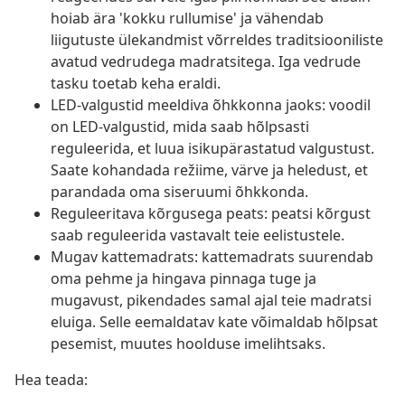
hoiab ära 'kokku rullumise' ja vähendab
liigutuste ülekandmist võrreldes traditsiooniliste
avatud vedrudega madratsitega. Iga vedrude
tasku toetab keha eraldi.
LED-valgustid meeldiva õhkkonna jaoks: voodil
on LED-valgustid, mida saab hõlpsasti
reguleerida, et luua isikupärastatud valgustust.
Saate kohandada režiime, värve ja heledust, et
parandada oma siseruumi õhkkonda.
Reguleeritava kõrgusega peats: peatsi kõrgust
saab reguleerida vastavalt teie eelistustele.
Mugav kattemadrats: kattemadrats suurendab
oma pehme ja hingava pinnaga tuge ja
mugavust, pikendades samal ajal teie madratsi
eluiga. Selle eemaldatav kate võimaldab hõlpsat
pesemist, muutes hoolduse imelihtsaks.
Hea teada: