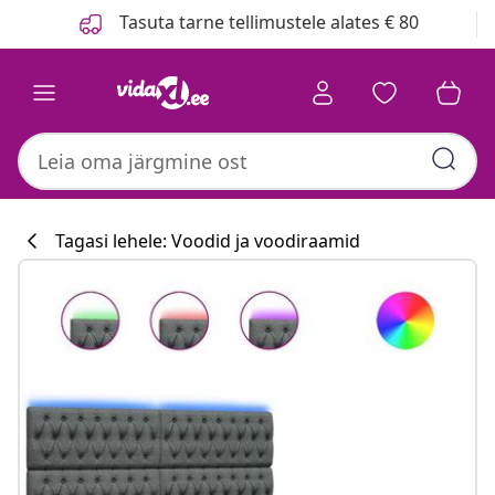
Eelmine
Järgmine
Tasuta tarne tellimustele alates € 80
Tagasi lehele: Voodid ja voodiraamid
Köögikollektsi
#sharemevidaxl