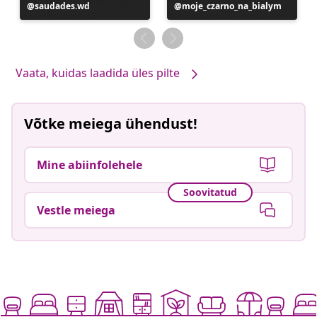
Postitus
saudades.wd
Postitus
moje_czarno_na_bialym
avaldatud
avaldatud
Vaata, kuidas laadida üles pilte
Võtke meiega ühendust!
Mine abiinfolehele
Soovitatud
Vestle meiega