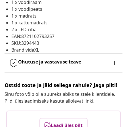
1 x voodiraam
1 x voodipeats
1 x madrats
1 x kattemadrats
2 x LED-riba
EAN:8721102793257
SKU:3294443
Brand:vidaXL
Ohutuse ja vastavuse teave
Ostsid toote ja jäid sellega rahule? Jaga pilti!
Sinu foto võib olla suureks abiks teistele klientidele.
Pildi üleslaadimiseks kasuta allolevat linki.
Laadi üles pilt