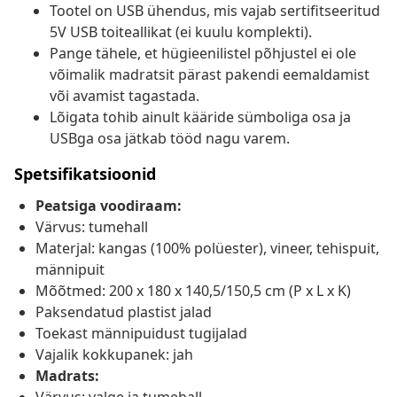
Tootel on USB ühendus, mis vajab sertifitseeritud
5V USB toiteallikat (ei kuulu komplekti).
Pange tähele, et hügieenilistel põhjustel ei ole
võimalik madratsit pärast pakendi eemaldamist
või avamist tagastada.
Lõigata tohib ainult kääride sümboliga osa ja
USBga osa jätkab tööd nagu varem.
Spetsifikatsioonid
Peatsiga voodiraam:
Värvus: tumehall
Materjal: kangas (100% polüester), vineer, tehispuit,
männipuit
Mõõtmed: 200 x 180 x 140,5/150,5 cm (P x L x K)
Paksendatud plastist jalad
Toekast männipuidust tugijalad
Vajalik kokkupanek: jah
Madrats: