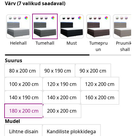
Värv
(7 valikud saadaval)
Helehall
Tumehall
Must
Tumepru
Pruunika
un
shall
Suurus
80 x 200 cm
90 x 190 cm
90 x 200 cm
100 x 200 cm
120 x 190 cm
120 x 200 cm
140 x 190 cm
140 x 200 cm
160 x 200 cm
180 x 200 cm
200 x 200 cm
Mudel
Lihtne disain
Kandiliste plokkidega