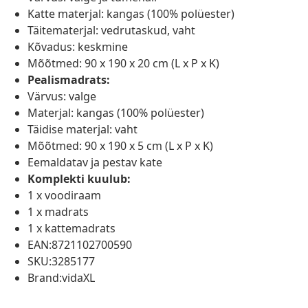
Katte materjal: kangas (100% polüester)
Täitematerjal: vedrutaskud, vaht
Kõvadus: keskmine
Mõõtmed: 90 x 190 x 20 cm (L x P x K)
Pealismadrats:
Värvus: valge
Materjal: kangas (100% polüester)
Täidise materjal: vaht
Mõõtmed: 90 x 190 x 5 cm (L x P x K)
Eemaldatav ja pestav kate
Komplekti kuulub:
1 x voodiraam
1 x madrats
1 x kattemadrats
EAN:8721102700590
SKU:3285177
Brand:vidaXL