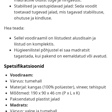
madratsile olulist tuge ja hingavust.
Stabiilsed ja vastupidavad jalad: Seda voodit
toetavad tugevad jalad, mis tagavad stabiilsuse,
ohutuse ja kindluse.
Hea teada:
Sellel voodiraamil on liistudest alusdisain ja
liistud on komplektis.
Hügieenilistel põhjustel ei saa madratsit
tagastada, kui pakend on eemaldatud või avatud.
Spetsifikatsioonid
Voodiraam:
Värvus: tumehall
Materjal: kangas (100% polüester), vineer, tehispuit
Mõõtmed: 190 x 90 x 46 cm (P x L x K)
Paksendatud plastist jalad
Madrats:
Värvus: valge ja tumehall