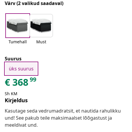
Värv
(2 valikud saadaval)
Tumehall
Must
Suurus
üks suurus
99
€
368
Sh KM
Kirjeldus
Kasutage seda vedrumadratsit, et nautida rahulikku
und! See pakub teile maksimaalset lõõgastust ja
meeldivat und.