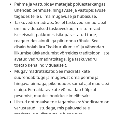
Pehme ja vastupidav materjal: polüesterkangas
ühendab pehmuse, hingavuse ja vastupidavuse,
tagades teile ülima mugavuse ja hubasuse.
Taskuvedrumadrats: Sellel taskuvedrumadratsil
on individuaalsed taskuvedrud, mis toimivad
iseseisvalt, pakkudes isikupärastatud tuge,
reageerides ainult iga piirkonna rõhule. See
disain hoiab ära "kokkurullumise" ja vähendab
liikumise ülekandumist võrreldes traditsiooniliste
avatud vedrumadratsitega. Iga taskuvedru
toetab keha individuaalselt.
Mugav madratsikate: See madratsikate
suurendab tuge ja mugavust oma pehme ja
hingava pinnaga, pikendades samal ajal madratsi
eluiga. Eemaldatav kate võimaldab hõlpsat
pesemist, muutes hoolduse imelihtsaks.
Liistud optimaalse toe tagamiseks: Voodiraam on
varustatud liistudega, mis pakuvad teie