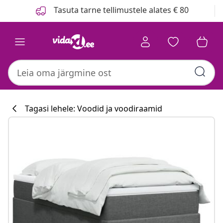
Eelmine
Järgmine
Tasuta tarne tellimustele alates € 80
Tagasi lehele: Voodid ja voodiraamid
Köögikollektsi
#sharemevidaxl