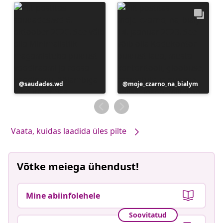
Postitus
saudades.wd
Postitus
moje_czarno_na_bialym
avaldatud
avaldatud
Vaata, kuidas laadida üles pilte
Võtke meiega ühendust!
Mine abiinfolehele
Soovitatud