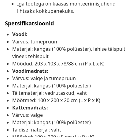
Iga tootega on kaasas monteerimisjuhend
lihtsaks kokkupanekuks.
Spetsifikatsioonid
Voodi:
Värvus: tumepruun
Materjal: kangas (100% polüester), lehise täispuit,
vineer, tehispuit
Mõõdud: 203 x 103 x 78/88 cm (P x L x K)
Voodimadrats:
Värvus: valge ja tumepruun
Materjal: kangas (100% polüester)
Täitematerjal: vedrutaskud, vaht
Mõõtmed: 100 x 200 x 20 cm (L x P x K)
Kattemadrats:
Värvus: valge
Materjal: kangas (100% polüester)
Täidise materjal: vaht