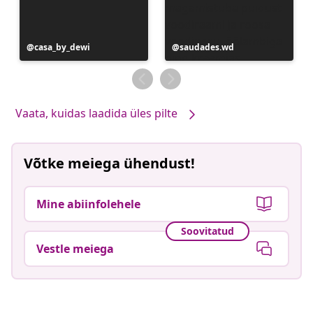
Postitus
casa_by_dewi
Postitus
saudades.wd
avaldatud
avaldatud
Vaata, kuidas laadida üles pilte
Võtke meiega ühendust!
Mine abiinfolehele
Soovitatud
Vestle meiega