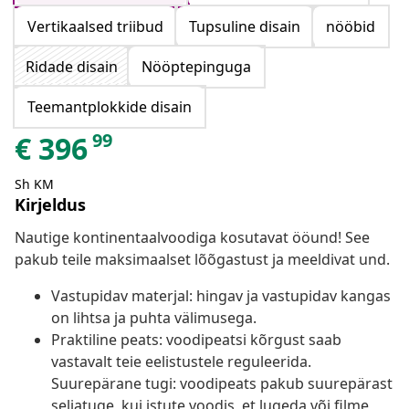
Vertikaalsed triibud
Tupsuline disain
nööbid
Ridade disain
Nööptepinguga
Teemantplokkide disain
99
€
396
Sh KM
Kirjeldus
Nautige kontinentaalvoodiga kosutavat ööund! See
pakub teile maksimaalset lõõgastust ja meeldivat und.
Vastupidav materjal: hingav ja vastupidav kangas
on lihtsa ja puhta välimusega.
Praktiline peats: voodipeatsi kõrgust saab
vastavalt teie eelistustele reguleerida.
Suurepärane tugi: voodipeats pakub suurepärast
seljatuge, kui istute voodis, et lugeda või filme