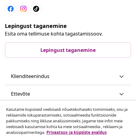
Lepingust taganemine
Esita oma tellimuse kohta tagastamissoov.
Lepingust taganemine
Klienditeenindus
Ettevõte
Kasutame küpsiseid veebisaidi nõuetekohaseks toimimiseks, sisu ja
vidaXL
reklaamide isikupärastamiseks, sotsiaalmeedia funktsioonide
pakkumiseks ning liikluse analüüsimiseks. Jagame teie infot meie
veebisaidi kasutamise kohta ka meie sotsiaalmeedia-, reklaami ja
Vaata rohkem
analüüsipartneritega.
Privaatsus- ja küpsiste avaldus