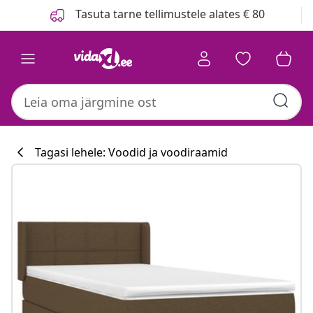
Eelmine
Järgmine
Tasuta tarne tellimustele alates € 80
Tagasi lehele: Voodid ja voodiraamid
Köögikollektsi
#sharemevidaxl