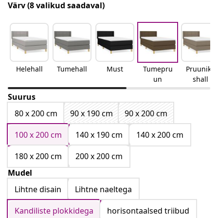
Värv
(8 valikud saadaval)
Helehall
Tumehall
Must
Tumepru
Pruunika
un
shall
Suurus
80 x 200 cm
90 x 190 cm
90 x 200 cm
100 x 200 cm
140 x 190 cm
140 x 200 cm
180 x 200 cm
200 x 200 cm
Mudel
Lihtne disain
Lihtne naeltega
Kandiliste plokkidega
horisontaalsed triibud