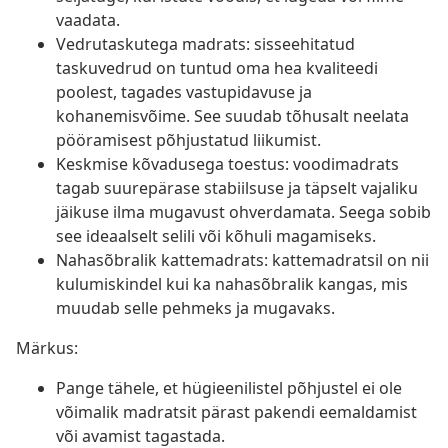
vaadata.
Vedrutaskutega madrats: sisseehitatud
taskuvedrud on tuntud oma hea kvaliteedi
poolest, tagades vastupidavuse ja
kohanemisvõime. See suudab tõhusalt neelata
pööramisest põhjustatud liikumist.
Keskmise kõvadusega toestus: voodimadrats
tagab suurepärase stabiilsuse ja täpselt vajaliku
jäikuse ilma mugavust ohverdamata. Seega sobib
see ideaalselt selili või kõhuli magamiseks.
Nahasõbralik kattemadrats: kattemadratsil on nii
kulumiskindel kui ka nahasõbralik kangas, mis
muudab selle pehmeks ja mugavaks.
Märkus:
Pange tähele, et hügieenilistel põhjustel ei ole
võimalik madratsit pärast pakendi eemaldamist
või avamist tagastada.