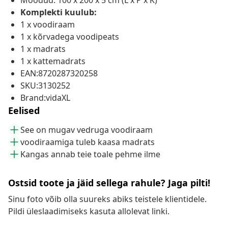
Mõõdud: 100 x 200 x 5 cm (L x P x K)
Komplekti kuulub:
1 x voodiraam
1 x kõrvadega voodipeats
1 x madrats
1 x kattemadrats
EAN:8720287320258
SKU:3130252
Brand:vidaXL
Eelised
See on mugav vedruga voodiraam
voodiraamiga tuleb kaasa madrats
Kangas annab teie toale pehme ilme
Ostsid toote ja jäid sellega rahule? Jaga pilti!
Sinu foto võib olla suureks abiks teistele klientidele.
Pildi üleslaadimiseks kasuta allolevat linki.