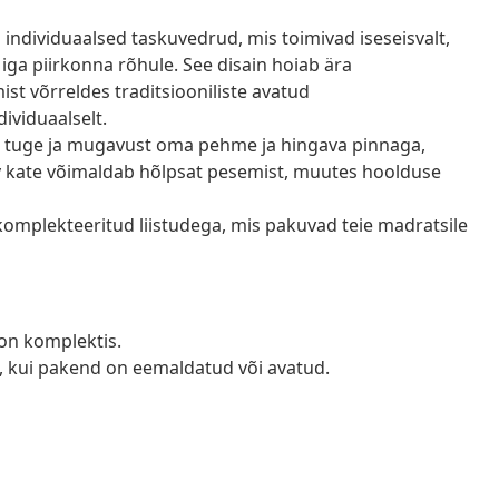
individuaalsed taskuvedrud, mis toimivad iseseisvalt,
iga piirkonna rõhule. See disain hoiab ära
st võrreldes traditsiooniliste avatud
ividuaalselt.
 tuge ja mugavust oma pehme ja hingava pinnaga,
v kate võimaldab hõlpsat pesemist, muutes hoolduse
omplekteeritud liistudega, mis pakuvad teie madratsile
d on komplektis.
a, kui pakend on eemaldatud või avatud.