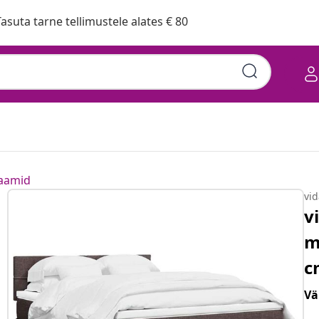
asuta tarne tellimustele alates € 80
raamid
vi
v
m
c
Vä