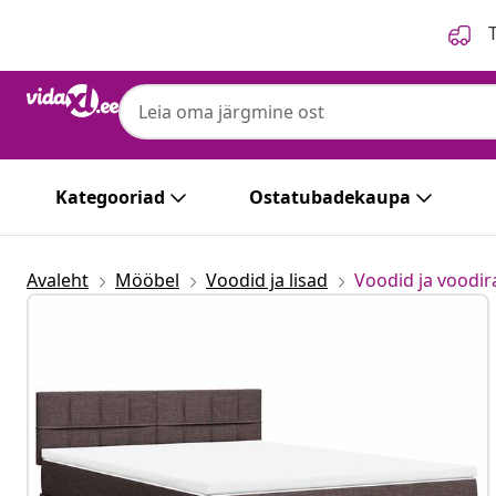
Eelmine
Järgmine
T
Kategooriad
Ostatubadekaupa
Avaleht
Mööbel
Voodid ja lisad
Voodid ja voodi