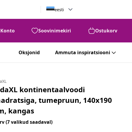
eesti
Konto
Soovinimekiri
Ostukorv
Oksjonid
Ammuta inspiratsiooni
daXL
idaXL kontinentaalvoodi
adratsiga, tumepruun, 140x190
m, kangas
rv
(7 valikud saadaval)