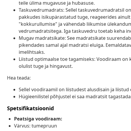
teile ülima mugavuse ja hubasuse.
Taskuvedrumadrats: Sellel taskuvedrumadratsil on 
pakkudes isikupärastatud tuge, reageerides ainult 
"kokkurullumise" ja vähendab liikumise ülekandumi
vedrumadratsitega. Iga taskuvedru toetab keha ind
Mugav madratsikate: See madratsikate suurendab
pikendades samal ajal madratsi eluiga. Eemaldata
imelihtsaks.
Liistud optimaalse toe tagamiseks: Voodiraam on k
olulist tuge ja hingavust.
Hea teada:
Sellel voodiraamil on liistudest alusdisain ja liistu
Hügieenilistel põhjustel ei saa madratsit tagastad
Spetsifikatsioonid
Peatsiga voodiraam:
Värvus: tumepruun