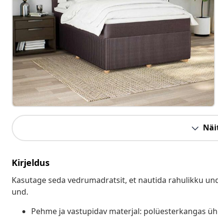
Näit
Kirjeldus
Kasutage seda vedrumadratsit, et nautida rahulikku und
und.
Pehme ja vastupidav materjal: polüesterkangas ü