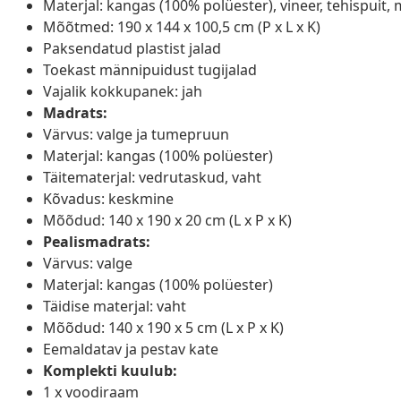
Materjal: kangas (100% polüester), vineer, tehispuit,
Mõõtmed: 190 x 144 x 100,5 cm (P x L x K)
Paksendatud plastist jalad
Toekast männipuidust tugijalad
Vajalik kokkupanek: jah
Madrats:
Värvus: valge ja tumepruun
Materjal: kangas (100% polüester)
Täitematerjal: vedrutaskud, vaht
Kõvadus: keskmine
Mõõdud: 140 x 190 x 20 cm (L x P x K)
Pealismadrats:
Värvus: valge
Materjal: kangas (100% polüester)
Täidise materjal: vaht
Mõõdud: 140 x 190 x 5 cm (L x P x K)
Eemaldatav ja pestav kate
Komplekti kuulub:
1 x voodiraam