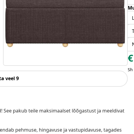
Mu
€
Sh
a veel 9
! See pakub teile maksimaalset lõõgastust ja meeldivat
hendab pehmuse, hingavuse ja vastupidavuse, tagades