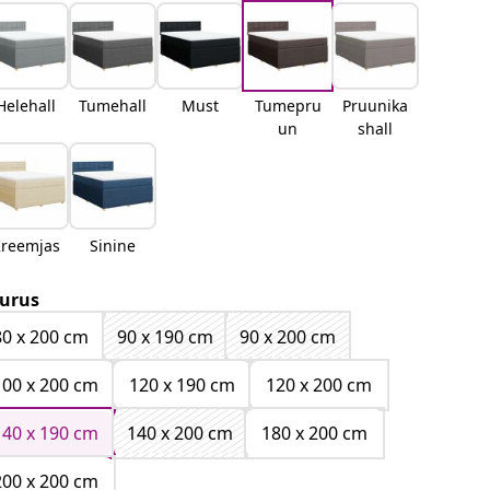
Helehall
Tumehall
Must
Tumepru
Pruunika
un
shall
reemjas
Sinine
urus
80 x 200 cm
90 x 190 cm
90 x 200 cm
100 x 200 cm
120 x 190 cm
120 x 200 cm
140 x 190 cm
140 x 200 cm
180 x 200 cm
200 x 200 cm