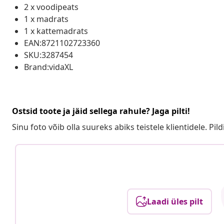
2 x voodipeats
1 x madrats
1 x kattemadrats
EAN:8721102723360
SKU:3287454
Brand:vidaXL
Ostsid toote ja jäid sellega rahule? Jaga pilti!
Sinu foto võib olla suureks abiks teistele klientidele. Pild
Laadi üles pilt