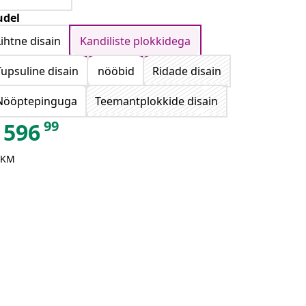
del
Lihtne disain
Kandiliste plokkidega
Tupsuline disain
nööbid
Ridade disain
Nööptepinguga
Teemantplokkide disain
99
596
 KM