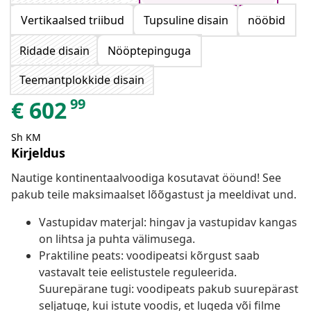
Vertikaalsed triibud
Tupsuline disain
nööbid
Ridade disain
Nööptepinguga
Teemantplokkide disain
99
€
602
Sh KM
Kirjeldus
Nautige kontinentaalvoodiga kosutavat ööund! See
pakub teile maksimaalset lõõgastust ja meeldivat und.
Vastupidav materjal: hingav ja vastupidav kangas
on lihtsa ja puhta välimusega.
Praktiline peats: voodipeatsi kõrgust saab
vastavalt teie eelistustele reguleerida.
Suurepärane tugi: voodipeats pakub suurepärast
seljatuge, kui istute voodis, et lugeda või filme