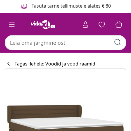
Eelmine
Järgmine
Tasuta tarne tellimustele alates € 80
Tagasi lehele: Voodid ja voodiraamid
Köögikollektsi
#sharemevidaxl