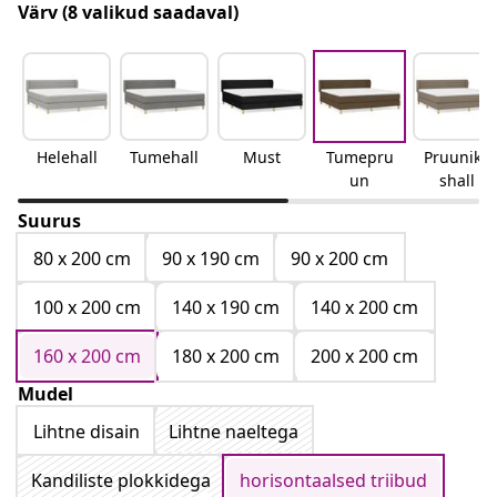
Värv
(8 valikud saadaval)
Helehall
Tumehall
Must
Tumepru
Pruunika
un
shall
Suurus
80 x 200 cm
90 x 190 cm
90 x 200 cm
100 x 200 cm
140 x 190 cm
140 x 200 cm
160 x 200 cm
180 x 200 cm
200 x 200 cm
Mudel
Lihtne disain
Lihtne naeltega
Kandiliste plokkidega
horisontaalsed triibud