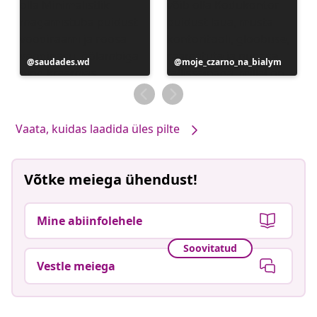
Postitus
saudades.wd
Postitus
moje_czarno_na_bialym
avaldatud
avaldatud
Vaata, kuidas laadida üles pilte
Võtke meiega ühendust!
Mine abiinfolehele
Soovitatud
Vestle meiega