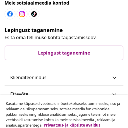
Meie sotsiaalmeedia kontod
Lepingust taganemine
Esita oma tellimuse kohta tagastamissoov.
Lepingust taganemine
Klienditeenindus
Ettevõte
Kasutame küpsiseid veebisaidi nõuetekohaseks toimimiseks, sisu ja
reklaamide isikupärastamiseks, sotsiaalmeedia funktsioonide
vidaXL
pakkumiseks ning liikluse analüüsimiseks. Jagame teie infot meie
veebisaidi kasutamise kohta ka meie sotsiaalmeedia-, reklaami ja
analüüsipartneritega.
Privaatsus- ja küpsiste avaldus
Vaata rohkem