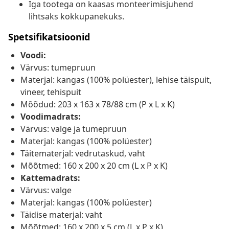
Iga tootega on kaasas monteerimisjuhend
lihtsaks kokkupanekuks.
Spetsifikatsioonid
Voodi:
Värvus: tumepruun
Materjal: kangas (100% polüester), lehise täispuit,
vineer, tehispuit
Mõõdud: 203 x 163 x 78/88 cm (P x L x K)
Voodimadrats:
Värvus: valge ja tumepruun
Materjal: kangas (100% polüester)
Täitematerjal: vedrutaskud, vaht
Mõõtmed: 160 x 200 x 20 cm (L x P x K)
Kattemadrats:
Värvus: valge
Materjal: kangas (100% polüester)
Täidise materjal: vaht
Mõõtmed: 160 x 200 x 5 cm (L x P x K)