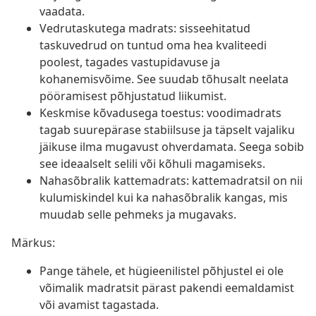
vaadata.
Vedrutaskutega madrats: sisseehitatud
taskuvedrud on tuntud oma hea kvaliteedi
poolest, tagades vastupidavuse ja
kohanemisvõime. See suudab tõhusalt neelata
pööramisest põhjustatud liikumist.
Keskmise kõvadusega toestus: voodimadrats
tagab suurepärase stabiilsuse ja täpselt vajaliku
jäikuse ilma mugavust ohverdamata. Seega sobib
see ideaalselt selili või kõhuli magamiseks.
Nahasõbralik kattemadrats: kattemadratsil on nii
kulumiskindel kui ka nahasõbralik kangas, mis
muudab selle pehmeks ja mugavaks.
Märkus:
Pange tähele, et hügieenilistel põhjustel ei ole
võimalik madratsit pärast pakendi eemaldamist
või avamist tagastada.