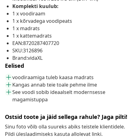
Komplekti kuulub:
1 x voodiraam
1 x kõrvadega voodipeats
1 x madrats
1 x kattemadrats
EAN:8720287407720
SKU:3126896
Brand:vidaXL
Eelised
voodiraamiga tuleb kaasa madrats
Kangas annab teie toale pehme ilme
See voodi sobib ideaalselt modernsesse
magamistuppa
Ostsid toote ja jäid sellega rahule? Jaga pilti!
Sinu foto võib olla suureks abiks teistele klientidele.
Pildi üleslaadimiseks kasuta allolevat linki.