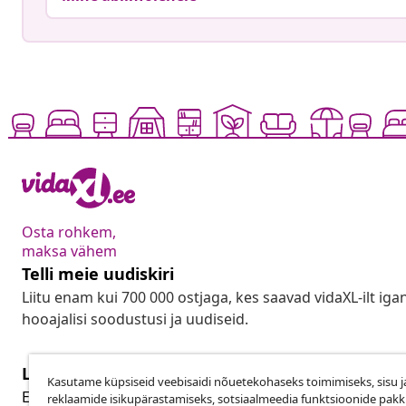
Osta rohkem,
maksa vähem
Telli meie uudiskiri
Liitu enam kui 700 000 ostjaga, kes saavad vidaXL-ilt ig
hooajalisi soodustusi ja uudiseid.
Lepingust taganemine
Kasutame küpsiseid veebisaidi nõuetekohaseks toimimiseks, sisu j
Lep
Esita oma tellimuse kohta tagastamissoov.
reklaamide isikupärastamiseks, sotsiaalmeedia funktsioonide pak