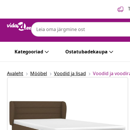
Eelmine
Järgmine
T
Kategooriad
Ostatubadekaupa
Avaleht
Mööbel
Voodid ja lisad
Voodid ja voodi