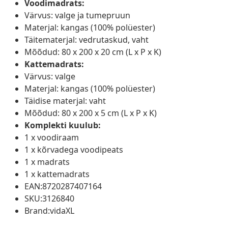
Voodimadrats:
Värvus: valge ja tumepruun
Materjal: kangas (100% polüester)
Täitematerjal: vedrutaskud, vaht
Mõõdud: 80 x 200 x 20 cm (L x P x K)
Kattemadrats:
Värvus: valge
Materjal: kangas (100% polüester)
Täidise materjal: vaht
Mõõdud: 80 x 200 x 5 cm (L x P x K)
Komplekti kuulub:
1 x voodiraam
1 x kõrvadega voodipeats
1 x madrats
1 x kattemadrats
EAN:8720287407164
SKU:3126840
Brand:vidaXL