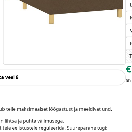
T
€
a veel 8
Sh
b teile maksimaalset lõõgastust ja meeldivat und.
n lihtsa ja puhta välimusega.
t teie eelistustele reguleerida. Suurepärane tugi: