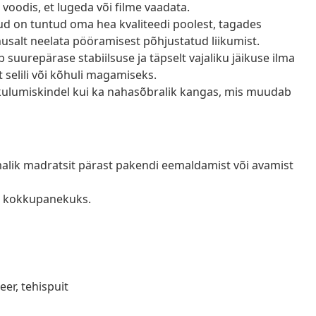
voodis, et lugeda või filme vaadata.
d on tuntud oma hea kvaliteedi poolest, tagades
salt neelata pööramisest põhjustatud liikumist.
uurepärase stabiilsuse ja täpselt vajaliku jäikuse ilma
selili või kõhuli magamiseks.
 kulumiskindel kui ka nahasõbralik kangas, mis muudab
õimalik madratsit pärast pakendi eemaldamist või avamist
s kokkupanekuks.
eer, tehispuit