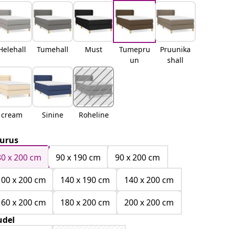
Helehall
Tumehall
Must
Tumepru
Pruunika
un
shall
cream
Sinine
Roheline
urus
80 x 200 cm
90 x 190 cm
90 x 200 cm
100 x 200 cm
140 x 190 cm
140 x 200 cm
160 x 200 cm
180 x 200 cm
200 x 200 cm
del