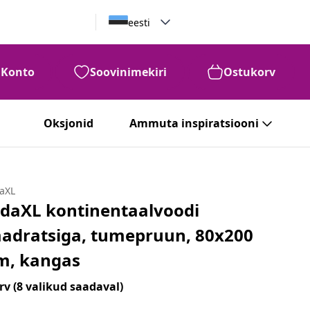
eesti
Konto
Soovinimekiri
Ostukorv
Oksjonid
Ammuta inspiratsiooni
daXL
idaXL kontinentaalvoodi
adratsiga, tumepruun, 80x200
m, kangas
rv
(8 valikud saadaval)