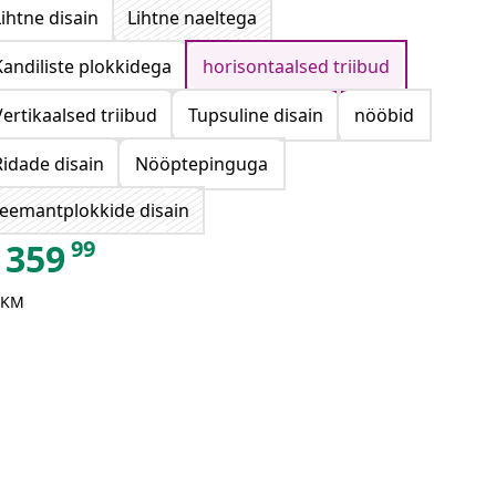
Lihtne disain
Lihtne naeltega
Kandiliste plokkidega
horisontaalsed triibud
Vertikaalsed triibud
Tupsuline disain
nööbid
Ridade disain
Nööptepinguga
eemantplokkide disain
99
359
 KM