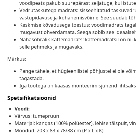
voodipeats pakub suurepärast seljatuge, kui istute 
Vedrutaskutega madrats: sisseehitatud taskuvedru
vastupidavuse ja kohanemisvõime. See suudab tõhu
Keskmise kõvadusega toestus: voodimadrats tagab s
mugavust ohverdamata. Seega sobib see ideaalselt 
Nahasõbralik kattemadrats: kattemadratsil on nii
selle pehmeks ja mugavaks.
Märkus:
Pange tähele, et hügieenilistel põhjustel ei ole v
tagastada.
Iga tootega on kaasas monteerimisjuhend lihtsak
Spetsifikatsioonid
Voodi:
Värvus: tumepruun
Materjal: kangas (100% polüester), lehise täispuit, vin
Mõõdud: 203 x 83 x 78/88 cm (P x L x K)