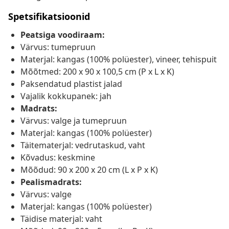
Spetsifikatsioonid
Peatsiga voodiraam:
Värvus: tumepruun
Materjal: kangas (100% polüester), vineer, tehispuit
Mõõtmed: 200 x 90 x 100,5 cm (P x L x K)
Paksendatud plastist jalad
Vajalik kokkupanek: jah
Madrats:
Värvus: valge ja tumepruun
Materjal: kangas (100% polüester)
Täitematerjal: vedrutaskud, vaht
Kõvadus: keskmine
Mõõdud: 90 x 200 x 20 cm (L x P x K)
Pealismadrats:
Värvus: valge
Materjal: kangas (100% polüester)
Täidise materjal: vaht