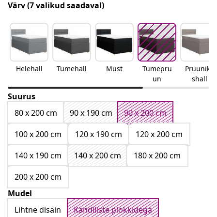
Värv
(7 valikud saadaval)
Helehall
Tumehall
Must
Tumepru
Pruunika
un
shall
Suurus
80 x 200 cm
90 x 190 cm
90 x 200 cm
100 x 200 cm
120 x 190 cm
120 x 200 cm
140 x 190 cm
140 x 200 cm
180 x 200 cm
200 x 200 cm
Mudel
Lihtne disain
Kandiliste plokkidega