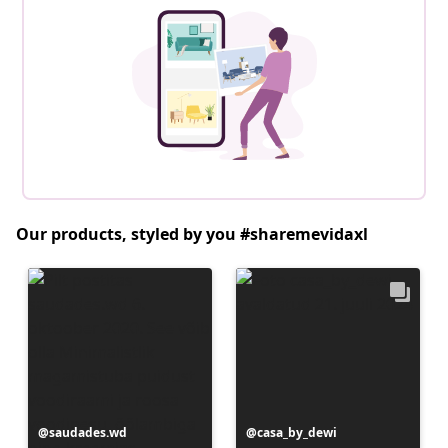
Our products, styled by you #sharemevidaxl
Postitus
saudades.wd
Postitus
casa_by_dewi