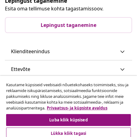
Lepingust taganemine
Esita oma tellimuse kohta tagastamissoov.
Lepingust taganemine
Klienditeenindus
Ettevõte
Kasutame küpsiseid veebisaidi nõuetekohaseks toimimiseks, sisu ja
vidaXL
reklaamide isikupärastamiseks, sotsiaalmeedia funktsioonide
pakkumiseks ning liikluse analüüsimiseks. Jagame teie infot meie
veebisaidi kasutamise kohta ka meie sotsiaalmeedia-, reklaami ja
Vaata rohkem
analüüsipartneritega.
Privaatsus- ja küpsiste avaldus
Luba kõik küpsised
Lükka kõik tagasi