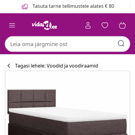
Eelmine
Järgmine
Tasuta tarne tellimustele alates € 80
Tagasi lehele: Voodid ja voodiraamid
Köögikollektsi
#sharemevidaxl