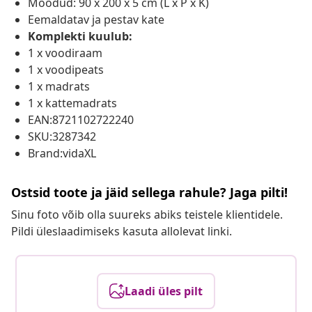
Mõõdud: 90 x 200 x 5 cm (L x P x K)
Eemaldatav ja pestav kate
Komplekti kuulub:
1 x voodiraam
1 x voodipeats
1 x madrats
1 x kattemadrats
EAN:8721102722240
SKU:3287342
Brand:vidaXL
Ostsid toote ja jäid sellega rahule? Jaga pilti!
Sinu foto võib olla suureks abiks teistele klientidele.
Pildi üleslaadimiseks kasuta allolevat linki.
Laadi üles pilt