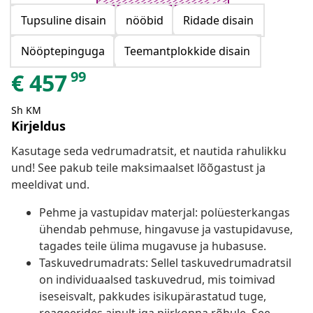
Tupsuline disain
nööbid
Ridade disain
Nööptepinguga
Teemantplokkide disain
99
€
457
Sh KM
Kirjeldus
Kasutage seda vedrumadratsit, et nautida rahulikku
und! See pakub teile maksimaalset lõõgastust ja
meeldivat und.
Pehme ja vastupidav materjal: polüesterkangas
ühendab pehmuse, hingavuse ja vastupidavuse,
tagades teile ülima mugavuse ja hubasuse.
Taskuvedrumadrats: Sellel taskuvedrumadratsil
on individuaalsed taskuvedrud, mis toimivad
iseseisvalt, pakkudes isikupärastatud tuge,