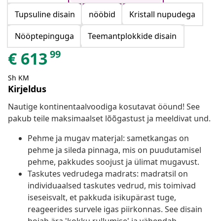
Tupsuline disain
nööbid
Kristall nupudega
Nööptepinguga
Teemantplokkide disain
99
€
613
Sh KM
Kirjeldus
Nautige kontinentaalvoodiga kosutavat ööund! See
pakub teile maksimaalset lõõgastust ja meeldivat und.
Pehme ja mugav materjal: sametkangas on
pehme ja sileda pinnaga, mis on puudutamisel
pehme, pakkudes soojust ja ülimat mugavust.
Taskutes vedrudega madrats: madratsil on
individuaalsed taskutes vedrud, mis toimivad
iseseisvalt, et pakkuda isikupärast tuge,
reageerides survele igas piirkonnas. See disain