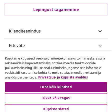
Lepingust taganemine
Klienditeenindus
Ettevõte
Kasutame küpsiseid veebisaidi nõuetekohaseks toimimiseks, sisu ja
vidaXL
reklaamide isikupärastamiseks, sotsiaalmeedia funktsioonide
pakkumiseks ning liikluse analüüsimiseks. Jagame teie infot meie
veebisaidi kasutamise kohta ka meie sotsiaalmeedia-, reklaami ja
Vaata rohkem
analüüsipartneritega.
Privaatsus- ja küpsiste avaldus
Luba kõik küpsised
Lükka kõik tagasi
Küpsiste sätted