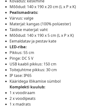
Kõvadus: keskmine
Mõõdud: 140 x 190 x 20 cm (L x P x K)
Pealismadrats:
Värvus: valge
Materjal: kangas (100% polüester)
Täidise materjal: vaht
Mõõdud: 140 x 190 x 5 cm (L x P x K)
Eemaldatav ja pestav kate
LED-riba:
Pikkus: 55 cm
Pinge: DC 5 V
USB kaabli pikkus: 150 cm
Toitejuhtme pikkus: 30 cm
IP tase: IP65
Kääridega lõikamise sümbol
Komplekti kuulub:
1 x voodiraam
2 x voodipeats
1 x madrats