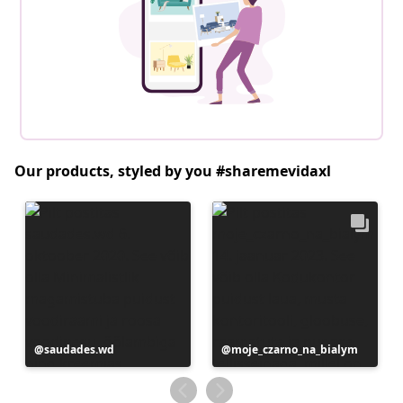
Our products, styled by you #sharemevidaxl
Postitus
saudades.wd
Postitus
moje_czarno_na_bialym
avaldatud
avaldatud