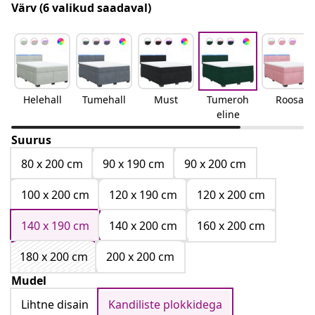
Värv
(6 valikud saadaval)
Helehall
Tumehall
Must
Tumeroh
Roosa
eline
Suurus
80 x 200 cm
90 x 190 cm
90 x 200 cm
100 x 200 cm
120 x 190 cm
120 x 200 cm
140 x 190 cm
140 x 200 cm
160 x 200 cm
180 x 200 cm
200 x 200 cm
Mudel
Lihtne disain
Kandiliste plokkidega