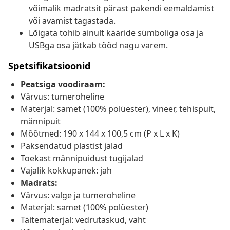
võimalik madratsit pärast pakendi eemaldamist
või avamist tagastada.
Lõigata tohib ainult kääride sümboliga osa ja
USBga osa jätkab tööd nagu varem.
Spetsifikatsioonid
Peatsiga voodiraam:
Värvus: tumeroheline
Materjal: samet (100% polüester), vineer, tehispuit,
männipuit
Mõõtmed: 190 x 144 x 100,5 cm (P x L x K)
Paksendatud plastist jalad
Toekast männipuidust tugijalad
Vajalik kokkupanek: jah
Madrats:
Värvus: valge ja tumeroheline
Materjal: samet (100% polüester)
Täitematerjal: vedrutaskud, vaht