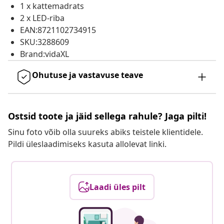
1 x kattemadrats
2 x LED-riba
EAN:8721102734915
SKU:3288609
Brand:vidaXL
Ohutuse ja vastavuse teave
Ostsid toote ja jäid sellega rahule? Jaga pilti!
Sinu foto võib olla suureks abiks teistele klientidele.
Pildi üleslaadimiseks kasuta allolevat linki.
Laadi üles pilt