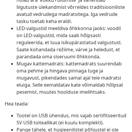
hoiab ära 'kokku rullumise' ja vähendab
liigutuste ülekandmist võrreldes traditsiooniliste
avatud vedrudega madratsitega. Iga vedrude
tasku toetab keha eraldi.
LED-valgustid meeldiva õhkkonna jaoks: voodil
on LED-valgustid, mida saab hõlpsasti
reguleerida, et luua isikupärastatud valgustust.
Saate kohandada režiime, värve ja heledust, et
parandada oma siseruumi õhkkonda.
Mugav kattemadrats: kattemadrats suurendab
oma pehme ja hingava pinnaga tuge ja
mugavust, pikendades samal ajal teie madratsi
eluiga. Selle eemaldatav kate võimaldab hõlpsat
pesemist, muutes hoolduse imelihtsaks.
Hea teada:
Tootel on USB ühendus, mis vajab sertifitseeritud
5V USB toiteallikat (ei kuulu komplekti).
Pange tähele, et hügieenilistel põhjustel ei ole