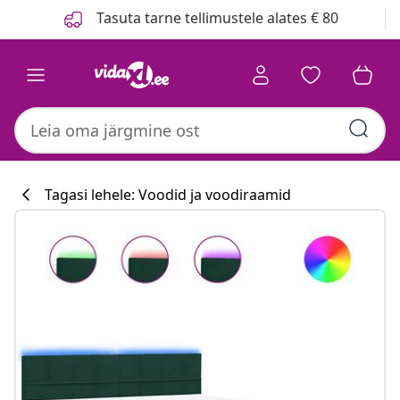
Eelmine
Järgmine
Tasuta tarne tellimustele alates € 80
Tagasi lehele: Voodid ja voodiraamid
Köögikollektsi
#sharemevidaxl