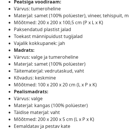
Peatsiga voodiraam:
Värvus: tumeroheline
Materjal: samet (100% polüester), vineer, tehispuit, 
Mõõtmed: 200 x 200 x 100,5 cm (P x L x K)
Paksendatud plastist jalad
Toekast männipuidust tugijalad
Vajalik kokkupanek: jah
Madrats:
Värvus: valge ja tumeroheline
Materjal: samet (100% polüester)
Täitematerjal: vedrutaskud, vaht
Kõvadus: keskmine
Mõõtmed: 100 x 200 x 20 cm (L x P x K)
Pealismadrats:
Värvus: valge
Materjal: kangas (100% polüester)
Täidise materjal: vaht
Mõõtmed: 200 x 200 x 5 cm (L x P x K)
Eemaldatav ja pestav kate