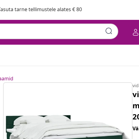
asuta tarne tellimustele alates € 80
raamid
vi
v
m
2
Vä