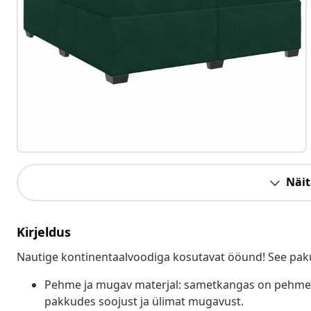
Näit
Kirjeldus
Nautige kontinentaalvoodiga kosutavat ööund! See paku
Pehme ja mugav materjal: sametkangas on pehme 
pakkudes soojust ja ülimat mugavust.