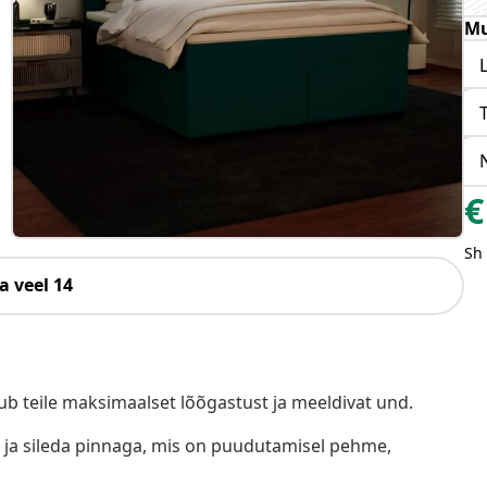
Mu
€
Sh
a veel 14
b teile maksimaalset lõõgastust ja meeldivat und.
ja sileda pinnaga, mis on puudutamisel pehme,