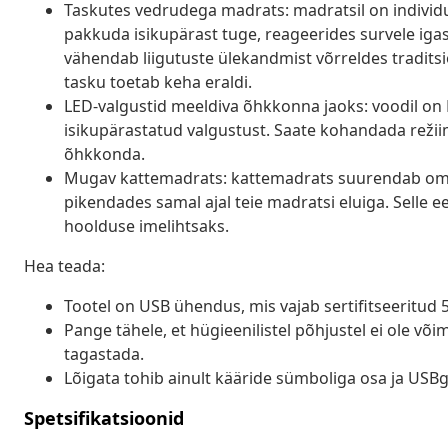
Taskutes vedrudega madrats: madratsil on individua
pakkuda isikupärast tuge, reageerides survele igas 
vähendab liigutuste ülekandmist võrreldes tradits
tasku toetab keha eraldi.
LED-valgustid meeldiva õhkkonna jaoks: voodil on L
isikupärastatud valgustust. Saate kohandada režii
õhkkonda.
Mugav kattemadrats: kattemadrats suurendab oma
pikendades samal ajal teie madratsi eluiga. Selle
hoolduse imelihtsaks.
Hea teada:
Tootel on USB ühendus, mis vajab sertifitseeritud 5
Pange tähele, et hügieenilistel põhjustel ei ole v
tagastada.
Lõigata tohib ainult kääride sümboliga osa ja USB
Spetsifikatsioonid