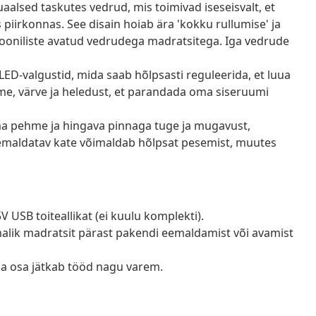
alsed taskutes vedrud, mis toimivad iseseisvalt, et
piirkonnas. See disain hoiab ära 'kokku rullumise' ja
iooniliste avatud vedrudega madratsitega. Iga vedrude
ED-valgustid, mida saab hõlpsasti reguleerida, et luua
me, värve ja heledust, et parandada oma siseruumi
 pehme ja hingava pinnaga tuge ja mugavust,
 eemaldatav kate võimaldab hõlpsat pesemist, muutes
V USB toiteallikat (ei kuulu komplekti).
õimalik madratsit pärast pakendi eemaldamist või avamist
ga osa jätkab tööd nagu varem.