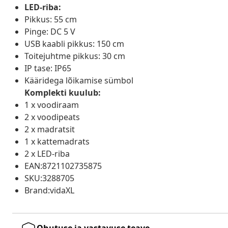
LED-riba:
Pikkus: 55 cm
Pinge: DC 5 V
USB kaabli pikkus: 150 cm
Toitejuhtme pikkus: 30 cm
IP tase: IP65
Kääridega lõikamise sümbol
Komplekti kuulub:
1 x voodiraam
2 x voodipeats
2 x madratsit
1 x kattemadrats
2 x LED-riba
EAN:8721102735875
SKU:3288705
Brand:vidaXL
Ohutuse ja vastavuse teave