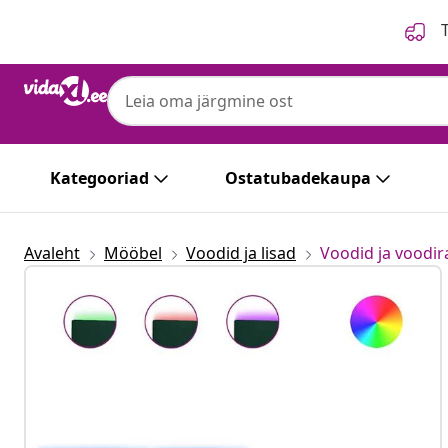
Eelmine
Järgmine
T
Kategooriad
Ostatubadekaupa
Avaleht
Mööbel
Voodid ja lisad
Voodid ja voodi