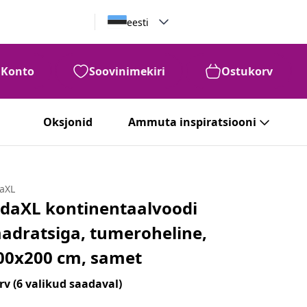
eesti
Konto
Soovinimekiri
Ostukorv
Oksjonid
Ammuta inspiratsiooni
daXL
idaXL kontinentaalvoodi
adratsiga, tumeroheline,
00x200 cm, samet
rv
(6 valikud saadaval)