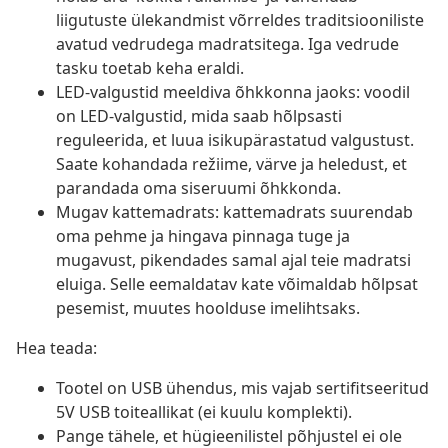
liigutuste ülekandmist võrreldes traditsiooniliste
avatud vedrudega madratsitega. Iga vedrude
tasku toetab keha eraldi.
LED-valgustid meeldiva õhkkonna jaoks: voodil
on LED-valgustid, mida saab hõlpsasti
reguleerida, et luua isikupärastatud valgustust.
Saate kohandada režiime, värve ja heledust, et
parandada oma siseruumi õhkkonda.
Mugav kattemadrats: kattemadrats suurendab
oma pehme ja hingava pinnaga tuge ja
mugavust, pikendades samal ajal teie madratsi
eluiga. Selle eemaldatav kate võimaldab hõlpsat
pesemist, muutes hoolduse imelihtsaks.
Hea teada:
Tootel on USB ühendus, mis vajab sertifitseeritud
5V USB toiteallikat (ei kuulu komplekti).
Pange tähele, et hügieenilistel põhjustel ei ole