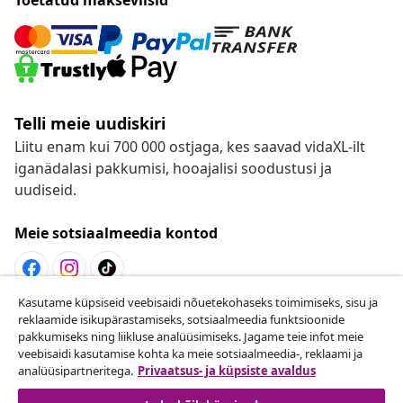
Telli meie uudiskiri
Liitu enam kui 700 000 ostjaga, kes saavad vidaXL-ilt
iganädalasi pakkumisi, hooajalisi soodustusi ja
uudiseid.
Meie sotsiaalmeedia kontod
Kasutame küpsiseid veebisaidi nõuetekohaseks toimimiseks, sisu ja
Lepingust taganemine
reklaamide isikupärastamiseks, sotsiaalmeedia funktsioonide
pakkumiseks ning liikluse analüüsimiseks. Jagame teie infot meie
Esita oma tellimuse kohta tagastamissoov.
veebisaidi kasutamise kohta ka meie sotsiaalmeedia-, reklaami ja
analüüsipartneritega.
Privaatsus- ja küpsiste avaldus
Lepingust taganemine