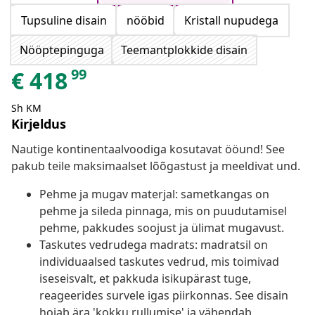
Tupsuline disain
nööbid
Kristall nupudega
Nööptepinguga
Teemantplokkide disain
99
€
418
Sh KM
Kirjeldus
Nautige kontinentaalvoodiga kosutavat ööund! See
pakub teile maksimaalset lõõgastust ja meeldivat und.
Pehme ja mugav materjal: sametkangas on
pehme ja sileda pinnaga, mis on puudutamisel
pehme, pakkudes soojust ja ülimat mugavust.
Taskutes vedrudega madrats: madratsil on
individuaalsed taskutes vedrud, mis toimivad
iseseisvalt, et pakkuda isikupärast tuge,
reageerides survele igas piirkonnas. See disain
hoiab ära 'kokku rullumise' ja vähendab