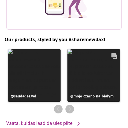
Our products, styled by you #sharemevidaxl
Postitus
saudades.wd
Postitus
moje_czarno_na_bialym
avaldatud
avaldatud
Vaata, kuidas laadida üles pilte