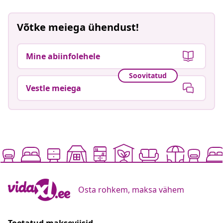
Võtke meiega ühendust!
Mine abiinfolehele
Soovitatud
Vestle meiega
Osta rohkem, maksa vähem
Toetatud makseviisid