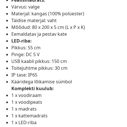
Pealismadrats:
Värvus: valge
Materjal: kangas (100% polüester)
Täidise materjal: vaht
Mõõdud: 80 x 200 x 5 cm (L x P x K)
Eemaldatav ja pestav kate
LED-riba:
Pikkus: 55 cm
Pinge: DC 5 V
USB kaabli pikkus: 150 cm
Toitejuhtme pikkus: 30 cm
IP tase: IP65
Kääridega lõikamise sümbol
Komplekti kuulub:
1 x voodiraam
1 x voodipeats
1 x madrats
1 x kattemadrats
1 x LED-riba