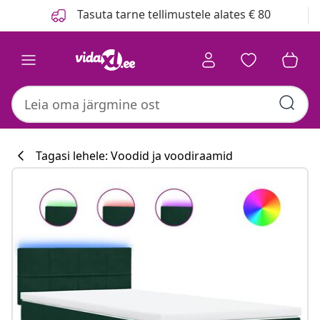
Eelmine
Järgmine
Tasuta tarne tellimustele alates € 80
Tagasi lehele: Voodid ja voodiraamid
Köögikollektsi
#sharemevidaxl