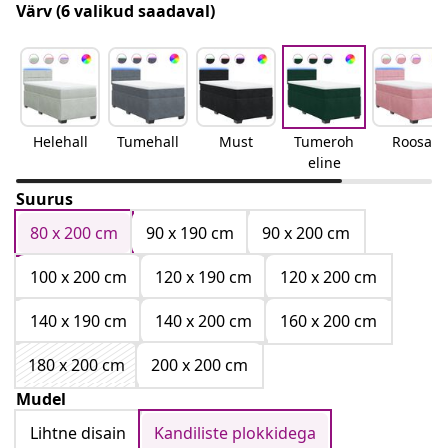
Värv
(6 valikud saadaval)
Helehall
Tumehall
Must
Tumeroh
Roosa
eline
Suurus
80 x 200 cm
90 x 190 cm
90 x 200 cm
100 x 200 cm
120 x 190 cm
120 x 200 cm
140 x 190 cm
140 x 200 cm
160 x 200 cm
180 x 200 cm
200 x 200 cm
Mudel
Lihtne disain
Kandiliste plokkidega