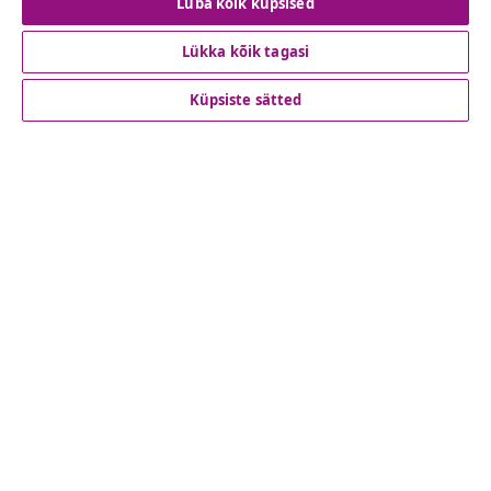
Luba kõik küpsised
Lükka kõik tagasi
Klienditeenindus
Küpsiste sätted
Ettevõte
vidaXL
Vaata rohkem
© 2008-2026 vidaXL www.vidaxl.ee on vidaXL Marketplace
Europe B.V. veebileht