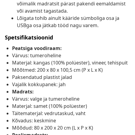
võimalik madratsit pärast pakendi eemaldamist
või avamist tagastada.
Lõigata tohib ainult kääride sümboliga osa ja
USBga osa jätkab tööd nagu varem.
Spetsifikatsioonid
Peatsiga voodiraam:
Värvus: tumeroheline
Materjal: kangas (100% polüester), vineer, tehispuit
Mõõtmed: 200 x 80 x 100,5 cm (P x L x K)
Paksendatud plastist jalad
Vajalik kokkupanek: jah
Madrats:
Värvus: valge ja tumeroheline
Materjal: samet (100% polüester)
Täitematerjal: vedrutaskud, vaht
Kõvadus: keskmine
Mõõdud: 80 x 200 x 20 cm (L x P x K)