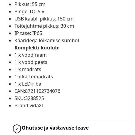
Pikkus: 55 cm
Pinge: DC 5 V
USB kaabli pikkus: 150 cm
Toitejuhtme pikkus: 30 cm
IP tase: IP65
Kääridega lõikamise sümbol
Komplekti kuulub:
1 x voodiraam
1 x voodipeats
1 x madrats
1 x kattemadrats
1 x LED-riba
EAN:8721102734076
SKU:3288525
Brand:vidaXL
Ohutuse ja vastavuse teave