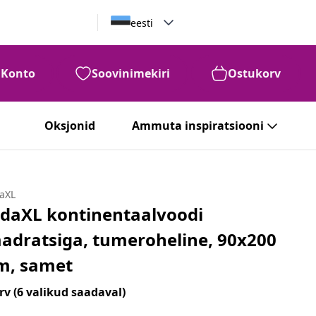
eesti
Konto
Soovinimekiri
Ostukorv
Oksjonid
Ammuta inspiratsiooni
daXL
idaXL kontinentaalvoodi
adratsiga, tumeroheline, 90x200
m, samet
rv
(6 valikud saadaval)