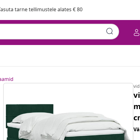
asuta tarne tellimustele alates € 80
raamid
vi
v
m
c
Vä