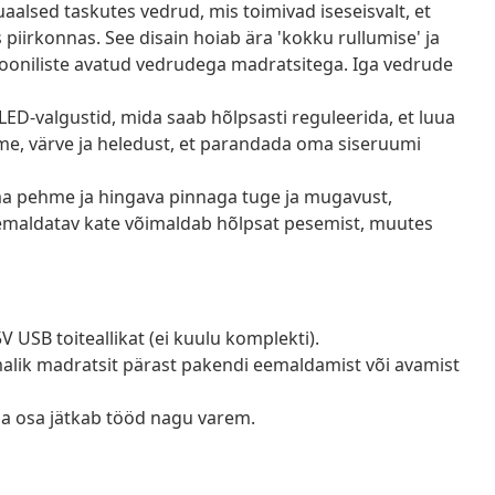
alsed taskutes vedrud, mis toimivad iseseisvalt, et
piirkonnas. See disain hoiab ära 'kokku rullumise' ja
iooniliste avatud vedrudega madratsitega. Iga vedrude
ED-valgustid, mida saab hõlpsasti reguleerida, et luua
me, värve ja heledust, et parandada oma siseruumi
 pehme ja hingava pinnaga tuge ja mugavust,
 eemaldatav kate võimaldab hõlpsat pesemist, muutes
V USB toiteallikat (ei kuulu komplekti).
õimalik madratsit pärast pakendi eemaldamist või avamist
ga osa jätkab tööd nagu varem.