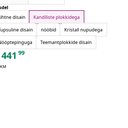
del
Lihtne disain
Kandiliste plokkidega
Tupsuline disain
nööbid
Kristall nupudega
Nööptepinguga
Teemantplokkide disain
99
441
 KM