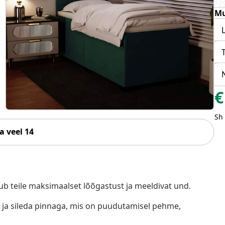
Mu
€
Sh
a veel 14
b teile maksimaalset lõõgastust ja meeldivat und.
ja sileda pinnaga, mis on puudutamisel pehme,