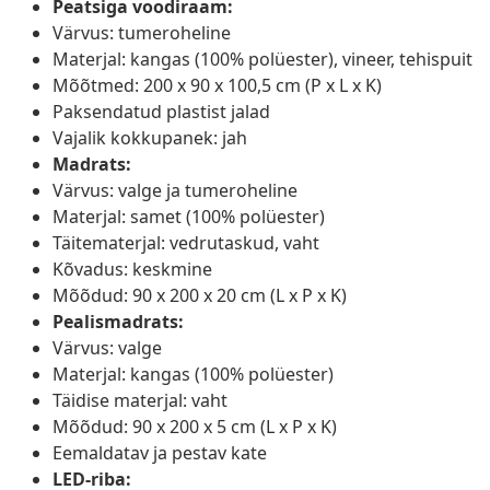
Peatsiga voodiraam:
Värvus: tumeroheline
Materjal: kangas (100% polüester), vineer, tehispuit
Mõõtmed: 200 x 90 x 100,5 cm (P x L x K)
Paksendatud plastist jalad
Vajalik kokkupanek: jah
Madrats:
Värvus: valge ja tumeroheline
Materjal: samet (100% polüester)
Täitematerjal: vedrutaskud, vaht
Kõvadus: keskmine
Mõõdud: 90 x 200 x 20 cm (L x P x K)
Pealismadrats:
Värvus: valge
Materjal: kangas (100% polüester)
Täidise materjal: vaht
Mõõdud: 90 x 200 x 5 cm (L x P x K)
Eemaldatav ja pestav kate
LED-riba: