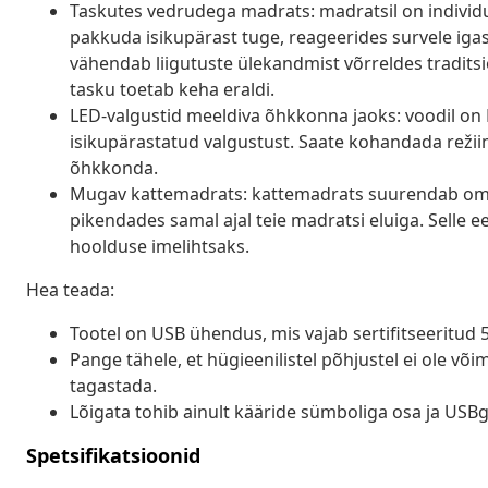
Taskutes vedrudega madrats: madratsil on individua
pakkuda isikupärast tuge, reageerides survele igas 
vähendab liigutuste ülekandmist võrreldes tradits
tasku toetab keha eraldi.
LED-valgustid meeldiva õhkkonna jaoks: voodil on L
isikupärastatud valgustust. Saate kohandada režii
õhkkonda.
Mugav kattemadrats: kattemadrats suurendab oma
pikendades samal ajal teie madratsi eluiga. Selle
hoolduse imelihtsaks.
Hea teada:
Tootel on USB ühendus, mis vajab sertifitseeritud 5
Pange tähele, et hügieenilistel põhjustel ei ole v
tagastada.
Lõigata tohib ainult kääride sümboliga osa ja USB
Spetsifikatsioonid