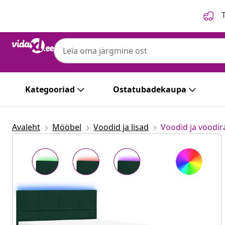
Eelmine
Järgmine
T
Kategooriad
Ostatubadekaupa
Avaleht
Mööbel
Voodid ja lisad
Voodid ja voodi