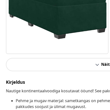
Näit
Kirjeldus
Nautige kontinentaalvoodiga kosutavat ööund! See paku
Pehme ja mugav materjal: sametkangas on pehme 
pakkudes soojust ja ülimat mugavust.