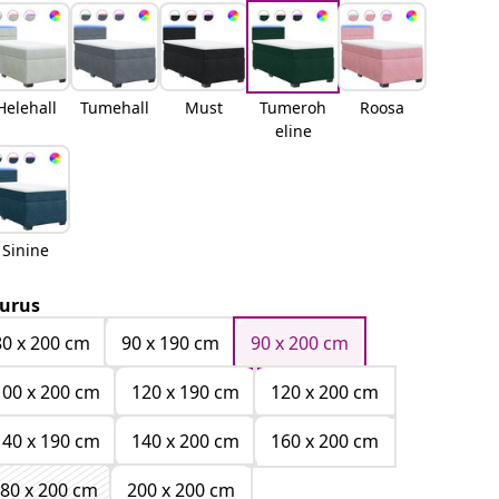
Helehall
Tumehall
Must
Tumeroh
Roosa
eline
Sinine
urus
80 x 200 cm
90 x 190 cm
90 x 200 cm
100 x 200 cm
120 x 190 cm
120 x 200 cm
140 x 190 cm
140 x 200 cm
160 x 200 cm
80 x 200 cm
200 x 200 cm