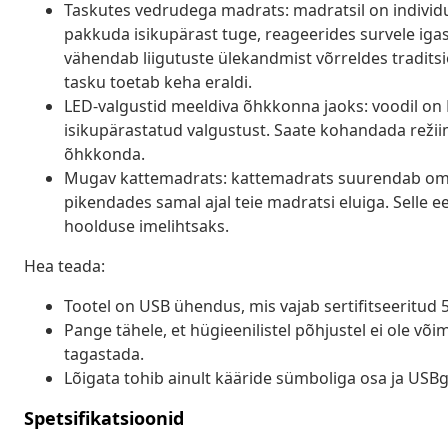
Taskutes vedrudega madrats: madratsil on individua
pakkuda isikupärast tuge, reageerides survele igas 
vähendab liigutuste ülekandmist võrreldes tradits
tasku toetab keha eraldi.
LED-valgustid meeldiva õhkkonna jaoks: voodil on L
isikupärastatud valgustust. Saate kohandada režii
õhkkonda.
Mugav kattemadrats: kattemadrats suurendab oma
pikendades samal ajal teie madratsi eluiga. Selle
hoolduse imelihtsaks.
Hea teada:
Tootel on USB ühendus, mis vajab sertifitseeritud 5
Pange tähele, et hügieenilistel põhjustel ei ole v
tagastada.
Lõigata tohib ainult kääride sümboliga osa ja USB
Spetsifikatsioonid