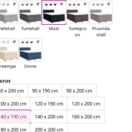
Helehall
Tumehall
Must
Tumepru
Pruunika
un
shall
reemjas
Sinine
urus
80 x 200 cm
90 x 190 cm
90 x 200 cm
100 x 200 cm
120 x 190 cm
120 x 200 cm
140 x 190 cm
140 x 200 cm
160 x 200 cm
180 x 200 cm
200 x 200 cm