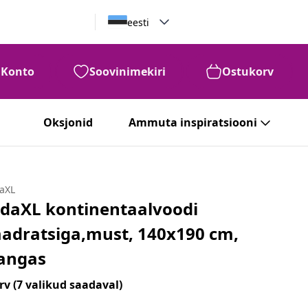
eesti
Konto
Soovinimekiri
Ostukorv
Oksjonid
Ammuta inspiratsiooni
daXL
idaXL kontinentaalvoodi
adratsiga,must, 140x190 cm,
angas
rv
(7 valikud saadaval)