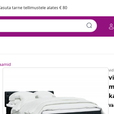
asuta tarne tellimustele alates € 80
raamid
vi
v
m
k
Vä