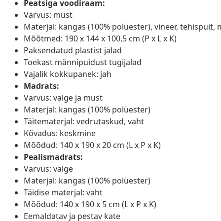
Peatsiga voodiraam:
Värvus: must
Materjal: kangas (100% polüester), vineer, tehispuit,
Mõõtmed: 190 x 144 x 100,5 cm (P x L x K)
Paksendatud plastist jalad
Toekast männipuidust tugijalad
Vajalik kokkupanek: jah
Madrats:
Värvus: valge ja must
Materjal: kangas (100% polüester)
Täitematerjal: vedrutaskud, vaht
Kõvadus: keskmine
Mõõdud: 140 x 190 x 20 cm (L x P x K)
Pealismadrats:
Värvus: valge
Materjal: kangas (100% polüester)
Täidise materjal: vaht
Mõõdud: 140 x 190 x 5 cm (L x P x K)
Eemaldatav ja pestav kate