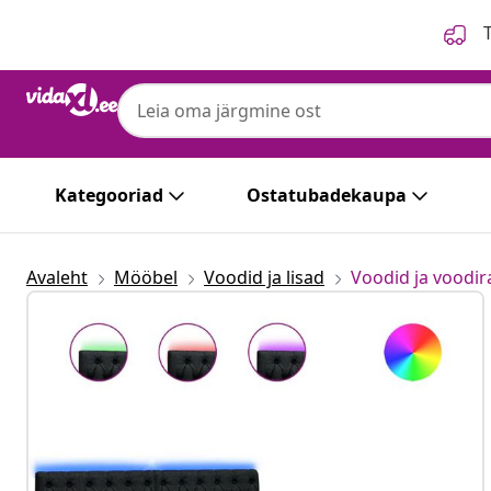
Eelmine
Järgmine
T
Kategooriad
Ostatubadekaupa
Avaleht
Mööbel
Voodid ja lisad
Voodid ja voodi