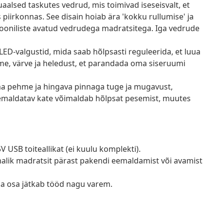
alsed taskutes vedrud, mis toimivad iseseisvalt, et
piirkonnas. See disain hoiab ära 'kokku rullumise' ja
iooniliste avatud vedrudega madratsitega. Iga vedrude
ED-valgustid, mida saab hõlpsasti reguleerida, et luua
me, värve ja heledust, et parandada oma siseruumi
 pehme ja hingava pinnaga tuge ja mugavust,
 eemaldatav kate võimaldab hõlpsat pesemist, muutes
V USB toiteallikat (ei kuulu komplekti).
õimalik madratsit pärast pakendi eemaldamist või avamist
ga osa jätkab tööd nagu varem.