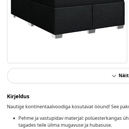
Näit
Kirjeldus
Nautige kontinentaalvoodiga kosutavat ööund! See paku
Pehme ja vastupidav materjal: polüesterkangas ü
tagades teile ülima mugavuse ja hubasuse.