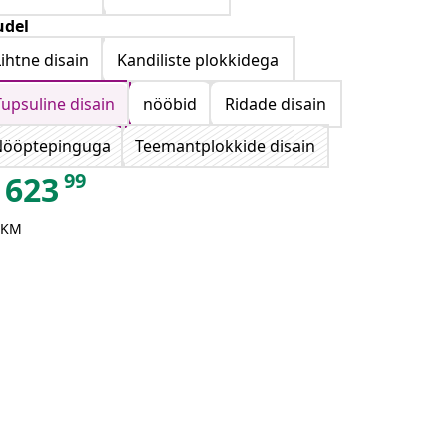
del
Lihtne disain
Kandiliste plokkidega
Tupsuline disain
nööbid
Ridade disain
Nööptepinguga
Teemantplokkide disain
99
623
 KM