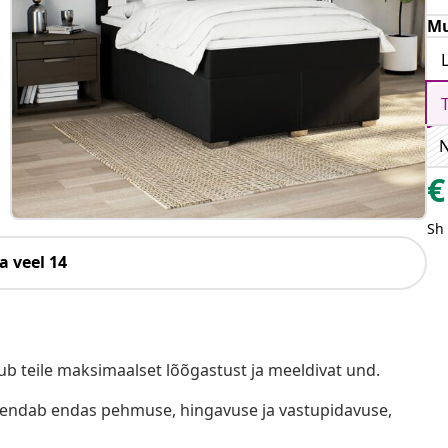
Mu
€
Sh
a veel 14
b teile maksimaalset lõõgastust ja meeldivat und.
hendab endas pehmuse, hingavuse ja vastupidavuse,