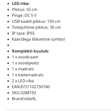
LED-riba:
Pikkus: 55 cm
Pinge: DC 5 V
USB kaabli pikkus: 150 cm
Toitejuhtme pikkus: 30 cm
IP tase: IP65
Kääridega lõikamise sümbol
Komplekti kuulub:
1 x voodiraam
1 x voodipeats
1 x madrats
1 x kattemadrats
2 x LED-riba
EAN:8721102730740
SKU:3288192
Brand:vidaXL