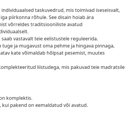
individuaalsed taskuvedrud, mis toimivad iseseisvalt,
iga piirkonna rõhule. See disain hoiab ära
st võrreldes traditsiooniliste avatud
ividuaalselt.
saab vastavalt teie eelistustele reguleerida.
 tuge ja mugavust oma pehme ja hingava pinnaga,
ldatav kate võimaldab hõlpsat pesemist, muutes
omplekteeritud liistudega, mis pakuvad teie madratsile
d on komplektis.
a, kui pakend on eemaldatud või avatud.