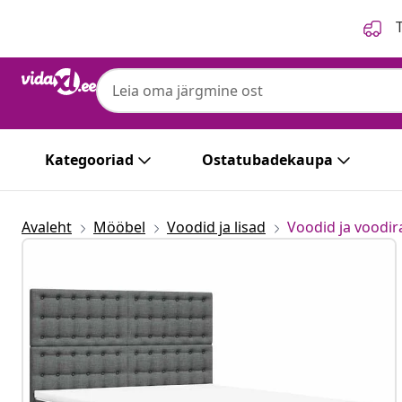
Eelmine
Järgmine
T
Kategooriad
Ostatubadekaupa
Avaleht
Mööbel
Voodid ja lisad
Voodid ja voodi