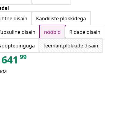
del
Lihtne disain
Kandiliste plokkidega
Tupsuline disain
nööbid
Ridade disain
Nööptepinguga
Teemantplokkide disain
99
641
 KM