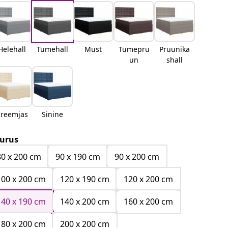
Helehall
Tumehall
Must
Tumepru
Pruunika
un
shall
reemjas
Sinine
urus
80 x 200 cm
90 x 190 cm
90 x 200 cm
100 x 200 cm
120 x 190 cm
120 x 200 cm
140 x 190 cm
140 x 200 cm
160 x 200 cm
180 x 200 cm
200 x 200 cm