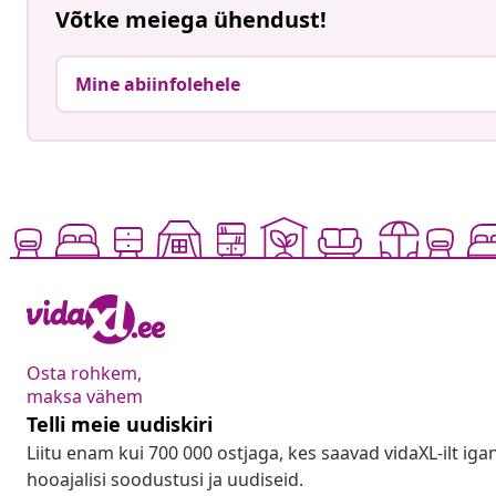
Võtke meiega ühendust!
Mine abiinfolehele
Osta rohkem,
maksa vähem
Telli meie uudiskiri
Liitu enam kui 700 000 ostjaga, kes saavad vidaXL-ilt ig
hooajalisi soodustusi ja uudiseid.