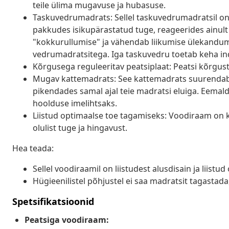
teile ülima mugavuse ja hubasuse.
Taskuvedrumadrats: Sellel taskuvedrumadratsil on 
pakkudes isikupärastatud tuge, reageerides ainult 
"kokkurullumise" ja vähendab liikumise ülekandumi
vedrumadratsitega. Iga taskuvedru toetab keha ind
Kõrgusega reguleeritav peatsiplaat: Peatsi kõrgust 
Mugav kattemadrats: See kattemadrats suurendab
pikendades samal ajal teie madratsi eluiga. Eema
hoolduse imelihtsaks.
Liistud optimaalse toe tagamiseks: Voodiraam on k
olulist tuge ja hingavust.
Hea teada:
Sellel voodiraamil on liistudest alusdisain ja liistu
Hügieenilistel põhjustel ei saa madratsit tagastad
Spetsifikatsioonid
Peatsiga voodiraam: