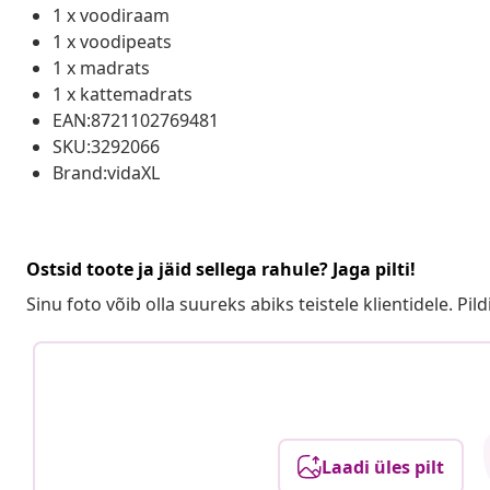
1 x voodiraam
1 x voodipeats
1 x madrats
1 x kattemadrats
EAN:8721102769481
SKU:3292066
Brand:vidaXL
Ostsid toote ja jäid sellega rahule? Jaga pilti!
Sinu foto võib olla suureks abiks teistele klientidele. Pild
Laadi üles pilt