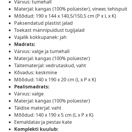
Värvus: tumehall
Materjal: kangas (100% polüester), vineer, tehispuit
Mõõdud: 190 x 144 x 140,5/150,5 cm (P x L x K)
Paksendatud plastist jalad
Toekast männipuidust tugijalad
Vajalik kokkupanek: jah
Madrats:
Värvus: valge ja tumehall
Materjal: kangas (100% polüester)
Täitematerjal: vedrutaskud, vaht
Kõvadus: keskmine
Mõõdud: 140 x 190 x 20 cm (L x P x K)
Pealismadrats:
Värvus: valge
Materjal: kangas (100% polüester)
Täidise materjal: vaht
Mõõdud: 140 x 190 x 5 cm (L x P x K)
Eemaldatav ja pestav kate
Komplekti kuulub: