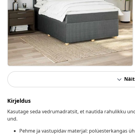
Näit
Kirjeldus
Kasutage seda vedrumadratsit, et nautida rahulikku und
und.
Pehme ja vastupidav materjal: polüesterkangas ü