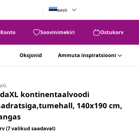
eesti
Konto
Soovinimekiri
Ostukorv
Oksjonid
Ammuta inspiratsiooni
daXL
idaXL kontinentaalvoodi
adratsiga,tumehall, 140x190 cm,
angas
rv
(7 valikud saadaval)