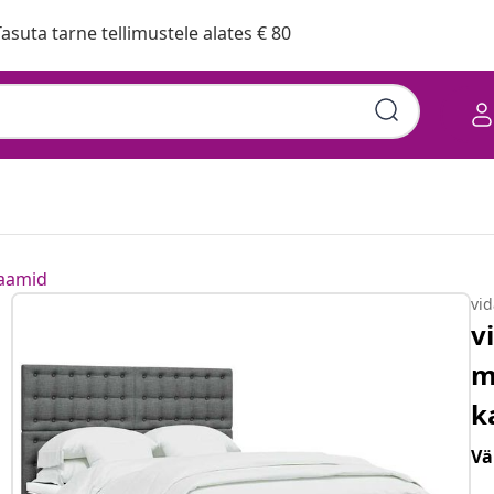
asuta tarne tellimustele alates € 80
raamid
vi
v
m
k
Vä