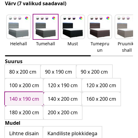
Värv
(7 valikud saadaval)
Helehall
Tumehall
Must
Tumepru
Pruunika
un
shall
Suurus
80 x 200 cm
90 x 190 cm
90 x 200 cm
100 x 200 cm
120 x 190 cm
120 x 200 cm
140 x 190 cm
140 x 200 cm
160 x 200 cm
180 x 200 cm
200 x 200 cm
Mudel
Lihtne disain
Kandiliste plokkidega