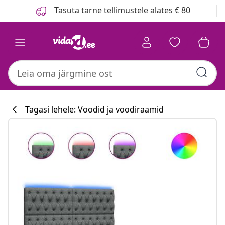
Eelmine
Järgmine
Tasuta tarne tellimustele alates € 80
Tagasi lehele: Voodid ja voodiraamid
Köögikollektsioon
#sharemevidaxl