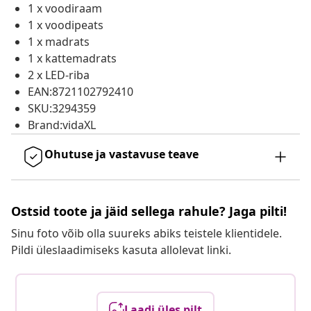
1 x voodiraam
1 x voodipeats
1 x madrats
1 x kattemadrats
2 x LED-riba
EAN:8721102792410
SKU:3294359
Brand:vidaXL
Ohutuse ja vastavuse teave
Ostsid toote ja jäid sellega rahule? Jaga pilti!
Sinu foto võib olla suureks abiks teistele klientidele.
Pildi üleslaadimiseks kasuta allolevat linki.
Laadi üles pilt