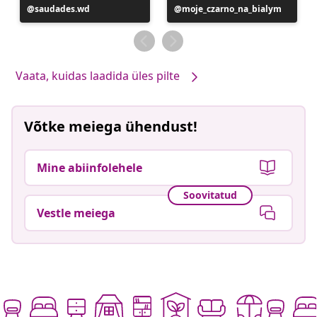
Postitus
saudades.wd
Postitus
moje_czarno_na_bialym
avaldatud
avaldatud
Vaata, kuidas laadida üles pilte
Võtke meiega ühendust!
Mine abiinfolehele
Soovitatud
Vestle meiega