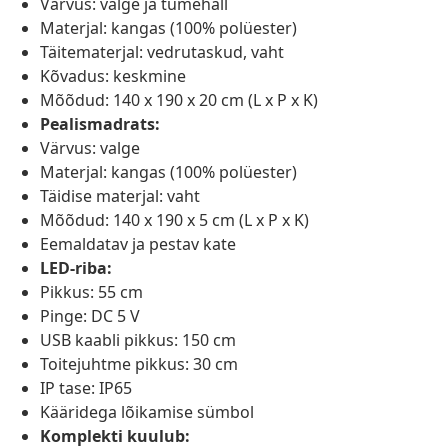
Värvus: valge ja tumehall
Materjal: kangas (100% polüester)
Täitematerjal: vedrutaskud, vaht
Kõvadus: keskmine
Mõõdud: 140 x 190 x 20 cm (L x P x K)
Pealismadrats:
Värvus: valge
Materjal: kangas (100% polüester)
Täidise materjal: vaht
Mõõdud: 140 x 190 x 5 cm (L x P x K)
Eemaldatav ja pestav kate
LED-riba:
Pikkus: 55 cm
Pinge: DC 5 V
USB kaabli pikkus: 150 cm
Toitejuhtme pikkus: 30 cm
IP tase: IP65
Kääridega lõikamise sümbol
Komplekti kuulub: