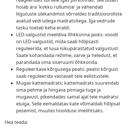
reageerides survele igas piirkonnas. See disain
hoiab ära 'kokku rullumise' ja vähendab
liigutuste ülekandmist võrreldes traditsiooniliste
avatud vedrudega madratsitega. Iga vedrude
tasku toetab keha eraldi.
LED-valgustid meeldiva õhkkonna jaoks: voodil
on LED-valgustid, mida saab hõlpsasti
reguleerida, et luua isikupärastatud valgustust.
Saate kohandada režiime, värve ja heledust, et
parandada oma siseruumi õhkkonda.
Reguleeritava kõrgusega peats: peatsi kõrgust
saab reguleerida vastavalt teie eelistustele.
Mugav kattemadrats: kattemadrats suurendab
oma pehme ja hingava pinnaga tuge ja
mugavust, pikendades samal ajal teie madratsi
eluiga. Selle eemaldatav kate võimaldab hõlpsat
pesemist, muutes hoolduse imelihtsaks.
Hea teada: