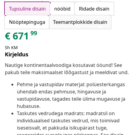
Tupsuline disain
nööbid
Ridade disain
Nööptepinguga
Teemantplokkide disain
99
€
671
Sh KM
Kirjeldus
Nautige kontinentaalvoodiga kosutavat ööund! See
pakub teile maksimaalset lõõgastust ja meeldivat und.
Pehme ja vastupidav materjal: polüesterkangas
ühendab endas pehmuse, hingavuse ja
vastupidavuse, tagades teile ülima mugavuse ja
hubasuse.
Taskutes vedrudega madrats: madratsil on
individuaalsed taskutes vedrud, mis toimivad
iseseisvalt, et pakkuda isikupärast tuge,