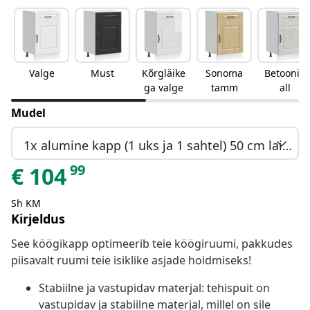
Valge
Must
Kõrgläike
Sonoma
Betoonih
ga valge
tamm
all
Mudel
1x alumine kapp (1 uks ja 1 sahtel) 50 cm lai 81,5 cm kõrge
99
€
104
Sh KM
Kirjeldus
See köögikapp optimeerib teie köögiruumi, pakkudes
piisavalt ruumi teie isiklike asjade hoidmiseks!
Stabiilne ja vastupidav materjal: tehispuit on
vastupidav ja stabiilne materjal, millel on sile