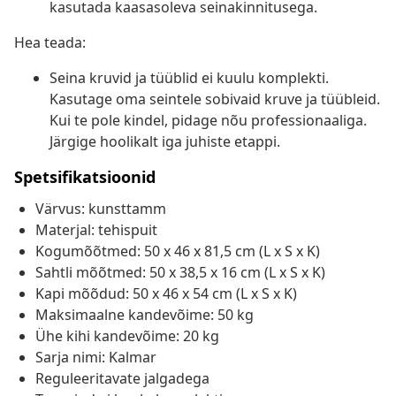
kasutada kaasasoleva seinakinnitusega.
Hea teada:
Seina kruvid ja tüüblid ei kuulu komplekti.
Kasutage oma seintele sobivaid kruve ja tüübleid.
Kui te pole kindel, pidage nõu professionaaliga.
Järgige hoolikalt iga juhiste etappi.
Spetsifikatsioonid
Värvus: kunsttamm
Materjal: tehispuit
Kogumõõtmed: 50 x 46 x 81,5 cm (L x S x K)
Sahtli mõõtmed: 50 x 38,5 x 16 cm (L x S x K)
Kapi mõõdud: 50 x 46 x 54 cm (L x S x K)
Maksimaalne kandevõime: 50 kg
Ühe kihi kandevõime: 20 kg
Sarja nimi: Kalmar
Reguleeritavate jalgadega