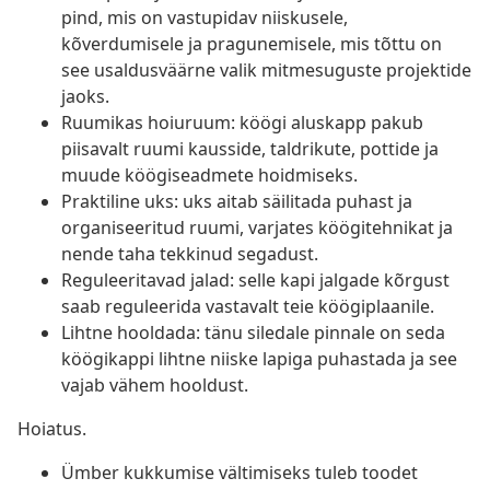
pind, mis on vastupidav niiskusele,
kõverdumisele ja pragunemisele, mis tõttu on
see usaldusväärne valik mitmesuguste projektide
jaoks.
Ruumikas hoiuruum: köögi aluskapp pakub
piisavalt ruumi kausside, taldrikute, pottide ja
muude köögiseadmete hoidmiseks.
Praktiline uks: uks aitab säilitada puhast ja
organiseeritud ruumi, varjates köögitehnikat ja
nende taha tekkinud segadust.
Reguleeritavad jalad: selle kapi jalgade kõrgust
saab reguleerida vastavalt teie köögiplaanile.
Lihtne hooldada: tänu siledale pinnale on seda
köögikappi lihtne niiske lapiga puhastada ja see
vajab vähem hooldust.
Hoiatus.
Ümber kukkumise vältimiseks tuleb toodet