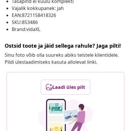
Tasapind ei kuulu komplekti
Vajalik kokkupanek: jah
EAN:8721158418326
SKU:853486
Brand:vidaXL
Ostsid toote ja jäid sellega rahule? Jaga pilti!
Sinu foto võib olla suureks abiks teistele klientidele.
Pildi üleslaadimiseks kasuta allolevat linki.
Laadi üles pilt