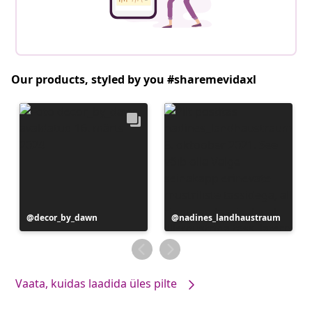
Our products, styled by you #sharemevidaxl
Postitus
decor_by_dawn
Postitus
nadines_landhaustraum
avaldatud
avaldatud
Vaata, kuidas laadida üles pilte