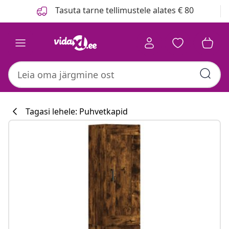
Eelmine
Järgmine
Tasuta tarne tellimustele alates € 80
Tagasi lehele: Puhvetkapid
Köögikollektsi
#sharemevidaxl