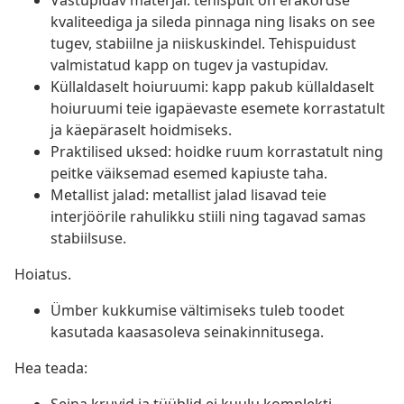
Vastupidav materjal: tehispuit on erakordse
kvaliteediga ja sileda pinnaga ning lisaks on see
tugev, stabiilne ja niiskuskindel. Tehispuidust
valmistatud kapp on tugev ja vastupidav.
Küllaldaselt hoiuruumi: kapp pakub küllaldaselt
hoiuruumi teie igapäevaste esemete korrastatult
ja käepäraselt hoidmiseks.
Praktilised uksed: hoidke ruum korrastatult ning
peitke väiksemad esemed kapiuste taha.
Metallist jalad: metallist jalad lisavad teie
interjöörile rahulikku stiili ning tagavad samas
stabiilsuse.
Hoiatus.
Ümber kukkumise vältimiseks tuleb toodet
kasutada kaasasoleva seinakinnitusega.
Hea teada: