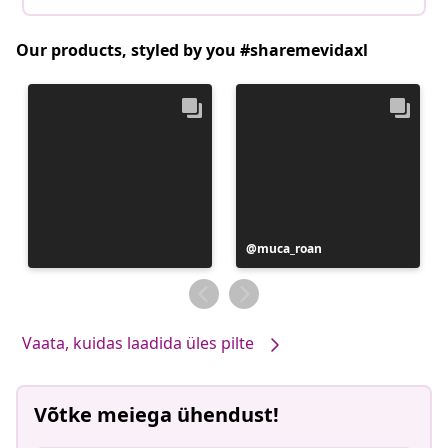
Our products, styled by you #sharemevidaxl
Postitus
muca_roan
avaldatud
Vaata, kuidas laadida üles pilte
Võtke meiega ühendust!