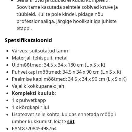
Seina kruvid ja tüüblid ei kuulu komplekti.
Soovitame kasutada seintele sobivad kruve ja
tüübleid. Kui te pole kindel, pidage nõu
professionaaliga. Järgige hoolikalt iga juhiste
etappi.
Spetsifikatsioonid
Värvus: suitsutatud tamm
Materjal: tehispuit, metall
Üldmõõtmed: 34,5 x 34 x 180 cm (L x S x K)
Puhvetkapi mõõtmed: 34,5 x 34 x 90 cm (L x S x K)
Pealmise kapi mõõtmed: 34,5 x 34 x 90 cm (L x S x K)
Vajalik kokkupanek: jah
Komplekti kuulub:
1 x puhvetkapp
1 x kõrgkapi riiul
Lisateavet selle kohta, kuidas ennetada mööbli
ümber kukkumist, leiate
siit
EAN:8720845498764