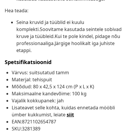
Hea teada:
Seina kruvid ja tüüblid ei kuulu
komplekti.Soovitame kasutada seintele sobivad
kruve ja tüübleid.Kui te pole kindel, pidage nõu
professionaaliga.Järgige hoolikalt iga juhiste
etappi.
Spetsifikatsioonid
Värvus: suitsutatud tamm
Materjal: tehispuit
Mõõdud: 80 x 42,5 x 124 cm (P x L x K)
Maksimaalne kandevõime: 100 kg
Vajalik kokkupanek: jah
Lisateavet selle kohta, kuidas ennetada mööbli
ümber kukkumist, leiate
siit
EAN:8721102654787
SKU:3281389