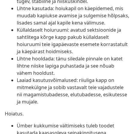
tugev, stabiilne ja niiskuskindel.
Lihtne kasutada: hoiukapil on käepidemed, mis
muudab kapiukse avamise ja sulgemise hõlpsaks,
lisades samal ajal kapile kena välimuse.
Küllaldaselt hoiuruumi: avatud sektsioonide ja
sahtlitega kõrge kapp pakub küllaldaselt
hoiuruumi teie igapäevaste esemete korrastatult
ja käepärast hoidmiseks.
Lihtne hooldada: tänu siledale pinnale on katet
lihtne niiske lapiga puhastada ja see nõuab
vähem hooldust.
Laaiad kasutusvõimalused: riiuliga kapp on
mitmekülgne ja sobib vastavalt teie vajadustele
nii magamistubadesse, elutubadesse, esikutesse
ja mujale.
Hoiatus.
Ümber kukkumise vältimiseks tuleb toodet
kasutada kaasasoleva seinakinnitusega.