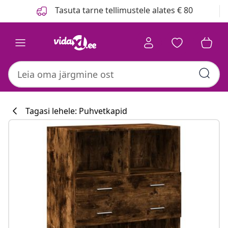
Eelmine
Järgmine
Tasuta tarne tellimustele alates € 80
Tagasi lehele: Puhvetkapid
Köögikollektsi
#sharemevidaxl