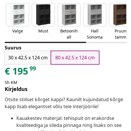
Valge
Must
Betoonih
Hall
Pruun
all
Sonoma
tamm
Suurus
30 x 42.5 x 124 cm
80 x 42.5 x 124 cm
99
€
195
Sh KM
Kirjeldus
Otsite stiilset kõrget kappi? Kaunilt kujundatud kõrge
kapp lisab elegantset võlu teie interjöörile!
Kauakestev materjal: tehispuit on erakordse
kvaliteediga ja sileda pinnaga ning lisaks on see