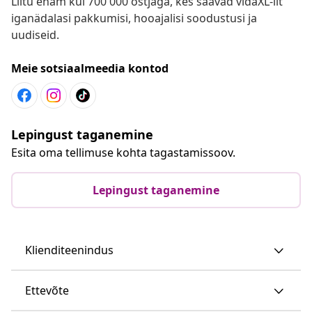
Liitu enam kui 700 000 ostjaga, kes saavad vidaXL-ilt
iganädalasi pakkumisi, hooajalisi soodustusi ja
uudiseid.
Meie sotsiaalmeedia kontod
Lepingust taganemine
Esita oma tellimuse kohta tagastamissoov.
Lepingust taganemine
Klienditeenindus
Ettevõte