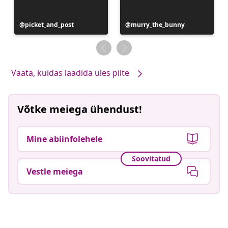
Postitus
picket_and_post
Postitus
murry_the_bunny
avaldatud
avaldatud
Vaata, kuidas laadida üles pilte
Võtke meiega ühendust!
Mine abiinfolehele
Soovitatud
Vestle meiega