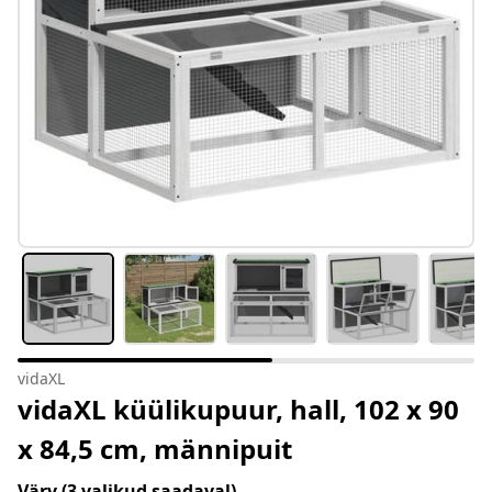
vidaXL
vidaXL küülikupuur, hall, 102 x 90
x 84,5 cm, männipuit
Värv
(3 valikud saadaval)