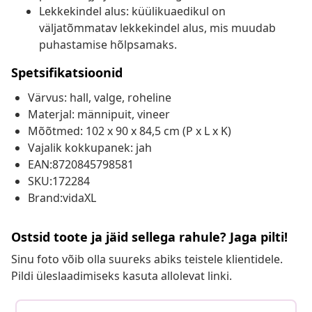
Lekkekindel alus: küülikuaedikul on
väljatõmmatav lekkekindel alus, mis muudab
puhastamise hõlpsamaks.
Spetsifikatsioonid
Värvus: hall, valge, roheline
Materjal: männipuit, vineer
Mõõtmed: 102 x 90 x 84,5 cm (P x L x K)
Vajalik kokkupanek: jah
EAN:8720845798581
SKU:172284
Brand:vidaXL
Ostsid toote ja jäid sellega rahule? Jaga pilti!
Sinu foto võib olla suureks abiks teistele klientidele.
Pildi üleslaadimiseks kasuta allolevat linki.