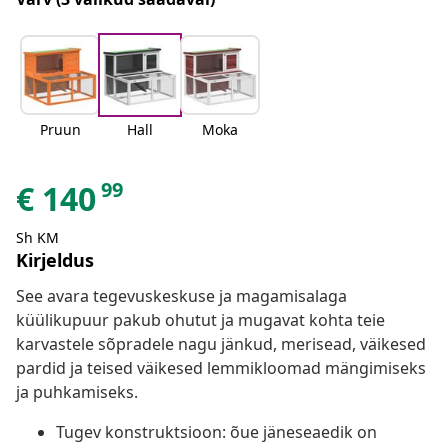
Pruun
Hall
Moka
99
€
140
Sh KM
Kirjeldus
See avara tegevuskeskuse ja magamisalaga
küülikupuur pakub ohutut ja mugavat kohta teie
karvastele sõpradele nagu jänkud, merisead, väikesed
pardid ja teised väikesed lemmikloomad mängimiseks
ja puhkamiseks.
Tugev konstruktsioon: õue jäneseaedik on