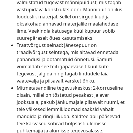
valmistatud tugevast männipuidust, mis tagab
vastupidava konstruktsiooni. Männipuit on ilus
looduslik materjal. Sellel on sirged kiud ja
oksakohad annavad materjalile maalähedase
ilme. Veekindla katusega küülikupuur sobib
suurepäraselt õues kasutamiseks.
Traatvõrgust seinad: jänesepuur on
traadivõrgust seintega, mis aitavad ennetada
pahandusi ja ootamatuid õnnetusi. Samuti
võimaldab see teil igapäevaselt küülikute
tegevust jälgida ning tagab lindudele laia
vaatevälja ja piisavalt värsket õhku.
Mitmetasandiline tegevuskeskus: 2-korruseline
disain, millel on tõstetud pesakast ja avar
jooksuala, pakub jänkumajale piisavalt ruumi, et
teie väikesed lemmikloomad saaksid vabalt
mängida ja ringi liikuda. Kaldtee abil pääsevad
teie karvased sõbrad hõlpsasti ülemisse
puhkemajja ja alumisse tegevusalasse.