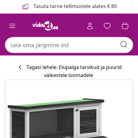
Eelmine
Järgmine
Tasuta tarne tellimustele alates € 80
Tagasi lehele: Elupaiga tarvikud ja puurid
väikestele loomadele
Köögikollektsi
#sharemevidaxl