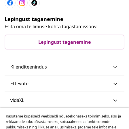
Lepingust taganemine
Esita oma tellimuse kohta tagastamissoov.
Lepingust taganemine
Klienditeenindus
Ettevõte
vidaXL
Kasutame küpsiseid veebisaidi nõuetekohaseks toimimiseks, sisu ja
Vaata rohkem
reklaamide isikupärastamiseks, sotsiaalmeedia funktsioonide
pakkumiseks ning liikluse analüüsimiseks. Jagame teie infot meie