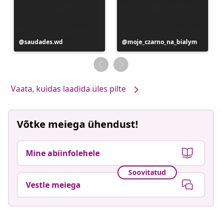
Postitus
saudades.wd
Postitus
moje_czarno_na_bialym
avaldatud
avaldatud
Vaata, kuidas laadida üles pilte
Võtke meiega ühendust!
Mine abiinfolehele
Soovitatud
Vestle meiega