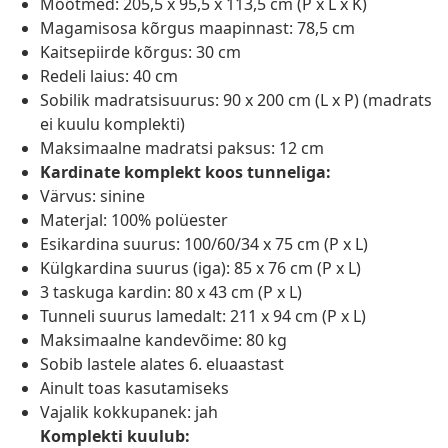
Mõõtmed: 205,5 x 95,5 x 113,5 cm (P x L x K)
Magamisosa kõrgus maapinnast: 78,5 cm
Kaitsepiirde kõrgus: 30 cm
Redeli laius: 40 cm
Sobilik madratsisuurus: 90 x 200 cm (L x P) (madrats
ei kuulu komplekti)
Maksimaalne madratsi paksus: 12 cm
Kardinate komplekt koos tunneliga:
Värvus: sinine
Materjal: 100% polüester
Esikardina suurus: 100/60/34 x 75 cm (P x L)
Külgkardina suurus (iga): 85 x 76 cm (P x L)
3 taskuga kardin: 80 x 43 cm (P x L)
Tunneli suurus lamedalt: 211 x 94 cm (P x L)
Maksimaalne kandevõime: 80 kg
Sobib lastele alates 6. eluaastast
Ainult toas kasutamiseks
Vajalik kokkupanek: jah
Komplekti kuulub: