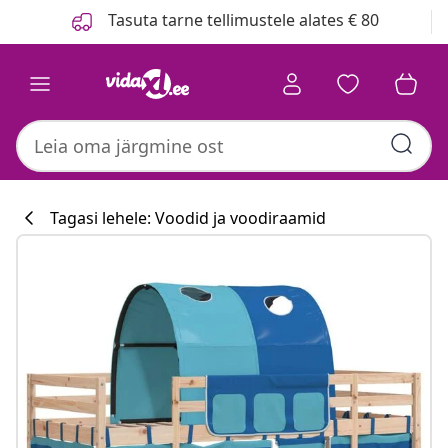
Eelmine
Järgmine
Tasuta tarne tellimustele alates € 80
Tagasi lehele: Voodid ja voodiraamid
Köögikollektsi
#sharemevidaxl