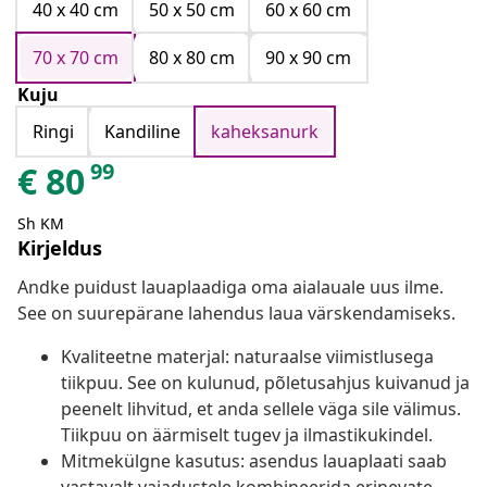
40 x 40 cm
50 x 50 cm
60 x 60 cm
70 x 70 cm
80 x 80 cm
90 x 90 cm
Kuju
Ringi
Kandiline
kaheksanurk
99
€
80
Sh KM
Kirjeldus
Andke puidust lauaplaadiga oma aialauale uus ilme.
See on suurepärane lahendus laua värskendamiseks.
Kvaliteetne materjal: naturaalse viimistlusega
tiikpuu. See on kulunud, põletusahjus kuivanud ja
peenelt lihvitud, et anda sellele väga sile välimus.
Tiikpuu on äärmiselt tugev ja ilmastikukindel.
Mitmekülgne kasutus: asendus lauaplaati saab