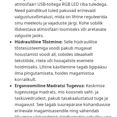
atmosfääri USB-toitega RGB LED riba tuledega.
Need paindlikud tuled pakuvad erinevaid
valgustusvõimalusi, mida on lihtne reguleerida
sinu meeleolu ja vajaduste järgi. Kohe sobilik
lõdvestava atmosfääri loomiseks või aretavate
valguste jaoks.
Hüdrauliline Tõstmine:
Selle hüdraulilise
tõstesüsteemiga voodi pakub mugavat
hoiustamist voodi all, sobides ideaalselt
tekstiilide, riiete või hooajaliste esemete
hoidmiseks. Lihtne käsitlemine tagab ligipääsu
ilma pingutamiseta, hoides magamistoa
korralikult.
Ergonoomiline Madratsi Tugevus:
Keskmise
tugevusega madrats, mis koosneb vaht- ja
taskuvedrudest, pakub tasakaalustatud tuge ja
mugavust. See tagab suurepärase kohanduvuse
erinevale magamisasendile ning vähendab