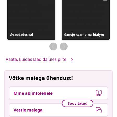
Postitus
saudades.wd
Postitus
moje_czarno_na_bialym
avaldatud
avaldatud
Vaata, kuidas laadida üles pilte
Võtke meiega ühendust!
Mine abiinfolehele
Soovitatud
Vestle meiega