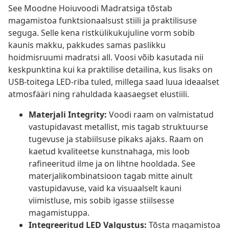
See Moodne Hoiuvoodi Madratsiga tõstab
magamistoa funktsionaalsust stiili ja praktilisuse
seguga. Selle kena ristkülikukujuline vorm sobib
kaunis makku, pakkudes samas paslikku
hoidmisruumi madratsi all. Voosi võib kasutada nii
keskpunktina kui ka praktilise detailina, kus lisaks on
USB-toitega LED-riba tuled, millega saad luua ideaalset
atmosfääri ning rahuldada kaasaegset elustiili.
Materjali Integrity:
Voodi raam on valmistatud
vastupidavast metallist, mis tagab struktuurse
tugevuse ja stabiilsuse pikaks ajaks. Raam on
kaetud kvaliteetse kunstnahaga, mis loob
rafineeritud ilme ja on lihtne hooldada. See
materjalikombinatsioon tagab mitte ainult
vastupidavuse, vaid ka visuaalselt kauni
viimistluse, mis sobib igasse stiilsesse
magamistuppa.
Integreeritud LED Valgustus:
Tõsta magamistoa