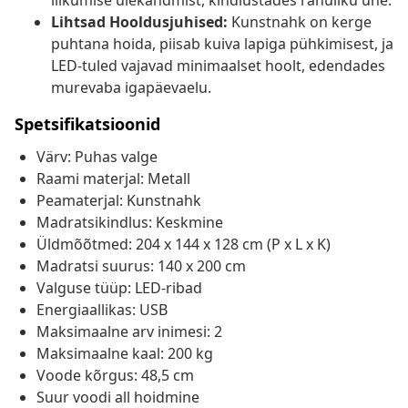
liikumise ülekandmist, kindlustades rahuliku une.
Lihtsad Hooldusjuhised:
Kunstnahk on kerge
puhtana hoida, piisab kuiva lapiga pühkimisest, ja
LED-tuled vajavad minimaalset hoolt, edendades
murevaba igapäevaelu.
Spetsifikatsioonid
Värv: Puhas valge
Raami materjal: Metall
Peamaterjal: Kunstnahk
Madratsikindlus: Keskmine
Üldmõõtmed: 204 x 144 x 128 cm (P x L x K)
Madratsi suurus: 140 x 200 cm
Valguse tüüp: LED-ribad
Energiaallikas: USB
Maksimaalne arv inimesi: 2
Maksimaalne kaal: 200 kg
Voode kõrgus: 48,5 cm
Suur voodi all hoidmine