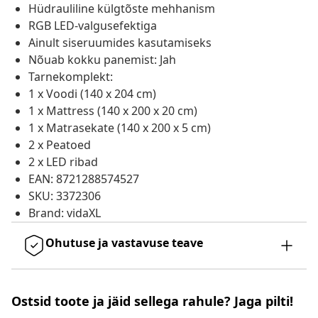
Hüdrauliline külgtõste mehhanism
RGB LED-valgusefektiga
Ainult siseruumides kasutamiseks
Nõuab kokku panemist: Jah
Tarnekomplekt:
1 x Voodi (140 x 204 cm)
1 x Mattress (140 x 200 x 20 cm)
1 x Matrasekate (140 x 200 x 5 cm)
2 x Peatoed
2 x LED ribad
EAN: 8721288574527
SKU: 3372306
Brand: vidaXL
Ohutuse ja vastavuse teave
Ostsid toote ja jäid sellega rahule? Jaga pilti!