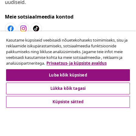
uudiseid.
Meie sotsiaalmeedia kontod
Kasutame küpsiseid veebisaidi nõuetekohaseks toimimiseks, sisu ja
Lepingust taganemine
reklaamide isikupärastamiseks, sotsiaalmeedia funktsioonide
pakkumiseks ning liikluse analüüsimiseks. Jagame teie infot meie
Esita oma tellimuse kohta tagastamissoov.
veebisaidi kasutamise kohta ka meie sotsiaalmeedia-, reklaami ja
analüüsipartneritega.
Privaatsus- ja küpsiste avaldus
Lepingust taganemine
Luba kõik küpsised
Lükka kõik tagasi
Klienditeenindus
Küpsiste sätted
Ettevõte
vidaXL