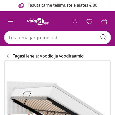
Eelmine
Järgmine
Tasuta tarne tellimustele alates € 80
Tagasi lehele: Voodid ja voodiraamid
Köögikollektsi
#sharemevidaxl