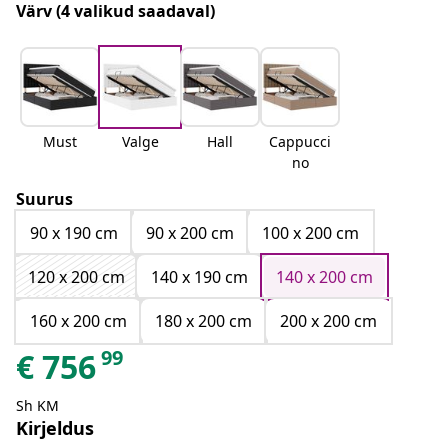
Värv
(4 valikud saadaval)
Must
Valge
Hall
Cappucci
no
Suurus
90 x 190 cm
90 x 200 cm
100 x 200 cm
120 x 200 cm
140 x 190 cm
140 x 200 cm
160 x 200 cm
180 x 200 cm
200 x 200 cm
99
€
756
Sh KM
Kirjeldus