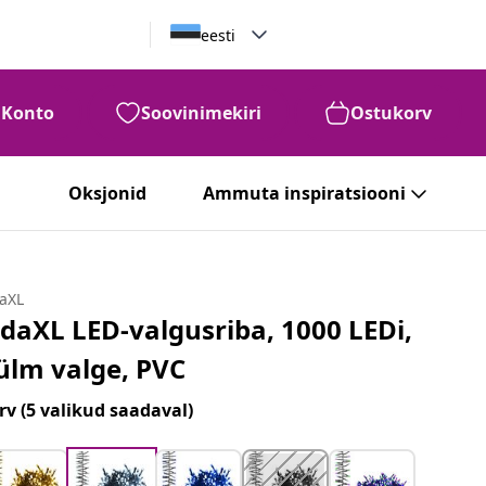
eesti
Konto
Soovinimekiri
Ostukorv
Oksjonid
Ammuta inspiratsiooni
daXL
idaXL LED-valgusriba, 1000 LEDi,
ülm valge, PVC
rv
(5 valikud saadaval)