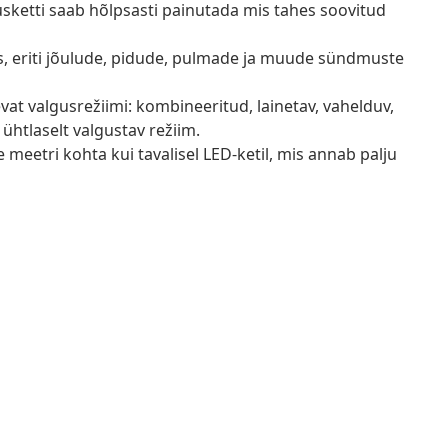
ketti saab hõlpsasti painutada mis tahes soovitud
s, eriti jõulude, pidude, pulmade ja muude sündmuste
vat valgusrežiimi: kombineeritud, lainetav, vahelduv,
a ühtlaselt valgustav režiim.
meetri kohta kui tavalisel LED-ketil, mis annab palju