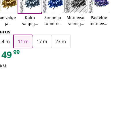
oe valge
Külm
Sinine ja
Mitmevär
Pastelne
ja
valge ja
tumeroh
viline ja
mitmevär
tumeroh
tumeroh
eline
tumeroh
viline ja
urus
eline
eline
eline
tumeroh
7.4 m
11 m
17 m
23 m
eline
99
49
 KM