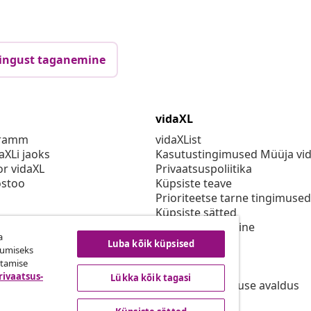
ingust taganemine
vidaXL
gramm
vidaXList
aXLi jaoks
Kasutustingimused Müüja vi
or vidaXL
Privaatsuspoliitika
stoo
Küpsiste teave
Prioriteetse tarne tingimused
Küpsiste sätted
vidaXLis töötamine
a
Turvalisus
Luba kõik küpsised
kumiseks
Eli vastutav isik
utamise
EPR poliitika
rivaatsus-
Lükka kõik tagasi
Juurdepääsetavuse avaldus