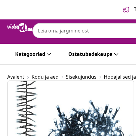
Eelmine
Järgmine
T
Kategooriad
Ostatubadekaupa
Avaleht
Kodu ja aed
Sisekujundus
Hooajalised j