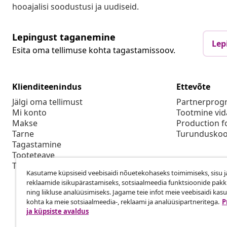
hooajalisi soodustusi ja uudiseid.
Lepingust taganemine
Lep
Esita oma tellimuse kohta tagastamissoov.
Klienditeenindus
Ettevõte
Jälgi oma tellimust
Partnerpro
Mi konto
Tootmine vid
Makse
Production f
Tarne
Turunduskoo
Tagastamine
Tooteteave
Tellimus
Kasutame küpsiseid veebisaidi nõuetekohaseks toimimiseks, sisu j
reklaamide isikupärastamiseks, sotsiaalmeedia funktsioonide pak
ning liikluse analüüsimiseks. Jagame teie infot meie veebisaidi kas
kohta ka meie sotsiaalmeedia-, reklaami ja analüüsipartneritega.
P
ja küpsiste avaldus