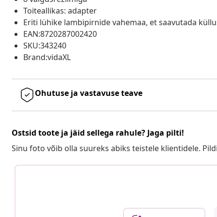
Toiteallikas: adapter
Eriti lühike lambipirnide vahemaa, et saavutada küllu
EAN:8720287002420
SKU:343240
Brand:vidaXL
Ohutuse ja vastavuse teave
Ostsid toote ja jäid sellega rahule? Jaga pilti!
Sinu foto võib olla suureks abiks teistele klientidele. Pild