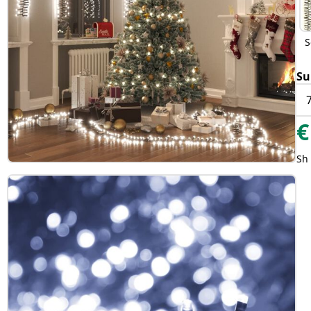
S
Su
€
Sh