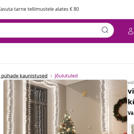
asuta tarne tellimustele alates € 80
a pühade kaunistused
Jõulutuled
vi
v
k
Vä