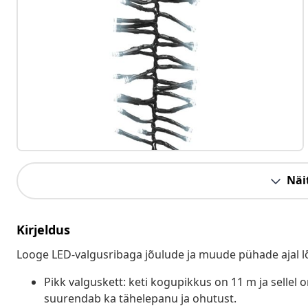
Näit
Kirjeldus
Looge LED-valgusribaga jõulude ja muude pühade ajal lõ
Pikk valguskett: keti kogupikkus on 11 m ja sellel
suurendab ka tähelepanu ja ohutust.