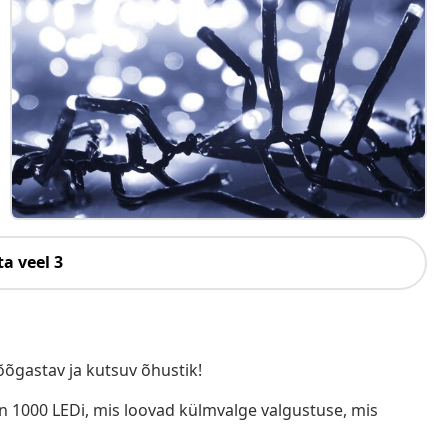
a veel 3
õgastav ja kutsuv õhustik!
 on 1000 LEDi, mis loovad külmvalge valgustuse, mis