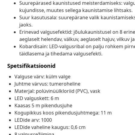
Suurepärased kaunistused meisterdamiseks: valgus
kujundisse, muutes sellega kaunistamise lihtsaks.
Suur kasutusala: suurepärane valik kaunistamisek
jaoks.
Erinevad valgusefektid: jõulukaunistusel on 8 erine
aeglaselt helendav, välkuv, aeglaselt hajuv, vilkuv j
Kobardisain: LED-valgusribal on palju rohkem pirne 
täidlasema ja tihedama valgusefekti.
Spetsifikatsioonid
Valguse värv: külm valge
Juhtme värvus: tumeroheline
Materjal: polüvinüülkloriid (PVC), vask
LED valguskett: 6 m
Kaasas 5 m pikendusjuhe
Kogupikkus koos pikendusjuhtmega: 11 m
LEDide arv: 1000
LEDide vaheline kaugus: 0,6 cm
8 valgusrežiimiga