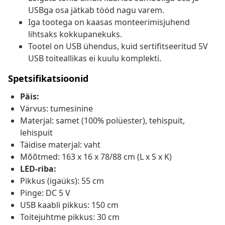
USBga osa jätkab tööd nagu varem.
Iga tootega on kaasas monteerimisjuhend
lihtsaks kokkupanekuks.
Tootel on USB ühendus, kuid sertifitseeritud 5V
USB toiteallikas ei kuulu komplekti.
Spetsifikatsioonid
Päis:
Värvus: tumesinine
Materjal: samet (100% polüester), tehispuit,
lehispuit
Täidise materjal: vaht
Mõõtmed: 163 x 16 x 78/88 cm (L x S x K)
LED-riba:
Pikkus (igaüks): 55 cm
Pinge: DC 5 V
USB kaabli pikkus: 150 cm
Toitejuhtme pikkus: 30 cm