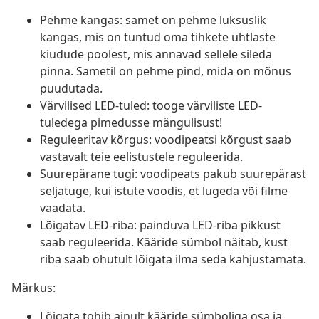
Pehme kangas: samet on pehme luksuslik
kangas, mis on tuntud oma tihkete ühtlaste
kiudude poolest, mis annavad sellele sileda
pinna. Sametil on pehme pind, mida on mõnus
puudutada.
Värvilised LED-tuled: tooge värviliste LED-
tuledega pimedusse mängulisust!
Reguleeritav kõrgus: voodipeatsi kõrgust saab
vastavalt teie eelistustele reguleerida.
Suurepärane tugi: voodipeats pakub suurepärast
seljatuge, kui istute voodis, et lugeda või filme
vaadata.
Lõigatav LED-riba: painduva LED-riba pikkust
saab reguleerida. Kääride sümbol näitab, kust
riba saab ohutult lõigata ilma seda kahjustamata.
Märkus:
Lõigata tohib ainult kääride sümboliga osa ja