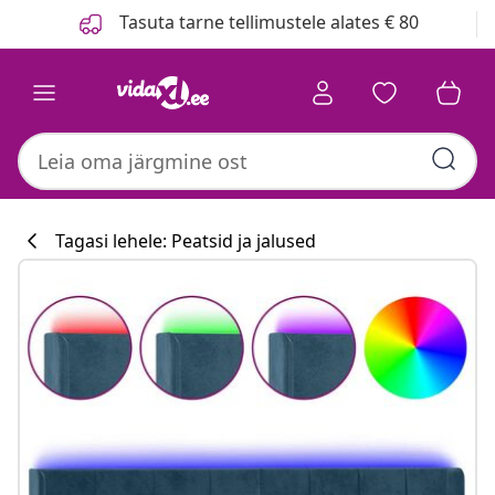
Eelmine
Järgmine
Tasuta tarne tellimustele alates € 80
Tagasi lehele: Peatsid ja jalused
Köögikollektsi
#sharemevidaxl