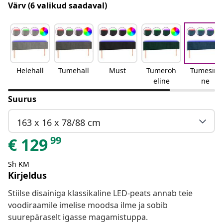
Värv
(6 valikud saadaval)
Helehall
Tumehall
Must
Tumeroh
Tumesini
eline
ne
Suurus
163 x 16 x 78/88 cm
99
€
129
Sh KM
Kirjeldus
Stiilse disainiga klassikaline LED-peats annab teie
voodiraamile imelise moodsa ilme ja sobib
suurepäraselt igasse magamistuppa.