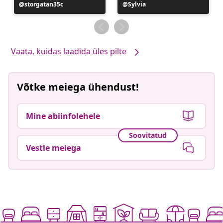
Postitus
storgatan35c
Postitus
Sylvia
avaldatud
avaldatud
Vaata, kuidas laadida üles pilte
Võtke meiega ühendust!
Mine abiinfolehele
Soovitatud
Vestle meiega