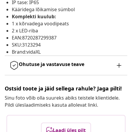
IP tase: IP65
Kääridega lõikamise sümbol
Komplekti kuulub:
1 x kõrvadega voodipeats
2 x LED-riba
EAN:8720287299387
SKU:3123294
Brand:vidaXL
Ohutuse ja vastavuse teave
Ostsid toote ja jäid sellega rahule? Jaga pilti!
Sinu foto võib olla suureks abiks teistele klientidele.
Pildi üleslaadimiseks kasuta allolevat linki.
Laadi üles pilt