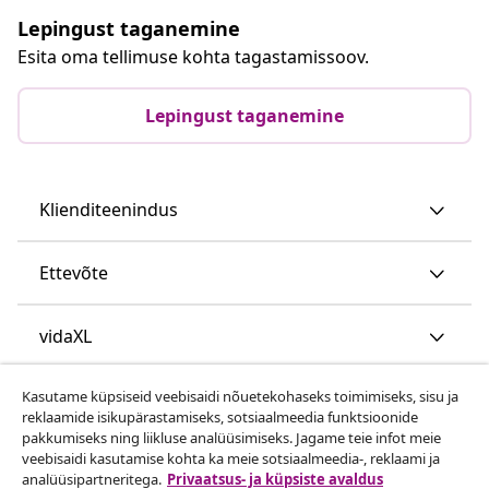
Lepingust taganemine
Esita oma tellimuse kohta tagastamissoov.
Lepingust taganemine
Klienditeenindus
Ettevõte
vidaXL
Kasutame küpsiseid veebisaidi nõuetekohaseks toimimiseks, sisu ja
Vaata rohkem
reklaamide isikupärastamiseks, sotsiaalmeedia funktsioonide
pakkumiseks ning liikluse analüüsimiseks. Jagame teie infot meie
veebisaidi kasutamise kohta ka meie sotsiaalmeedia-, reklaami ja
analüüsipartneritega.
Privaatsus- ja küpsiste avaldus