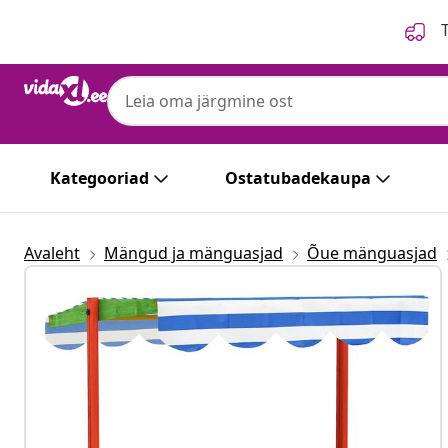
Eelmine
Järgmine
T
Kategooriad
Ostatubadekaupa
Avaleht
Mängud ja mänguasjad
Õue mänguasjad