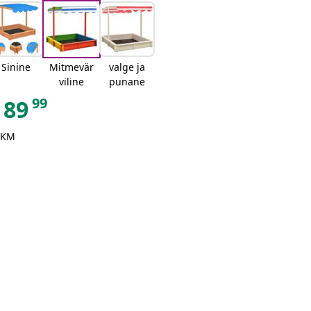
Sinine
Mitmevär
valge ja
viline
punane
99
89
 KM