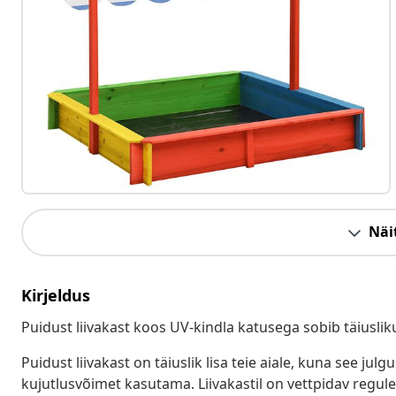
Näit
Kirjeldus
Puidust liivakast koos UV-kindla katusega sobib täiusli
Puidust liivakast on täiuslik lisa teie aiale, kuna see ju
kujutlusvõimet kasutama. Liivakastil on vettpidav regul