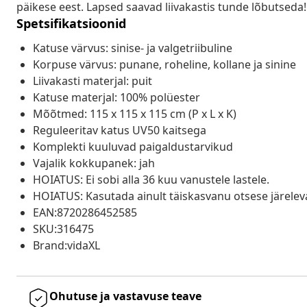
päikese eest. Lapsed saavad liivakastis tunde lõbutseda!
Spetsifikatsioonid
Katuse värvus: sinise- ja valgetriibuline
Korpuse värvus: punane, roheline, kollane ja sinine
Liivakasti materjal: puit
Katuse materjal: 100% polüester
Mõõtmed: 115 x 115 x 115 cm (P x L x K)
Reguleeritav katus UV50 kaitsega
Komplekti kuuluvad paigaldustarvikud
Vajalik kokkupanek: jah
HOIATUS: Ei sobi alla 36 kuu vanustele lastele.
HOIATUS: Kasutada ainult täiskasvanu otsese järeleval
EAN:8720286452585
SKU:316475
Brand:vidaXL
Ohutuse ja vastavuse teave