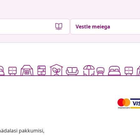
Vestle meiega
anädalasi pakkumisi,