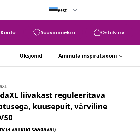
eesti
Konto
Soovinimekiri
Ostukorv
Oksjonid
Ammuta inspiratsiooni
daXL
idaXL liivakast reguleeritava
atusega, kuusepuit, värviline
V50
rv
(3 valikud saadaval)