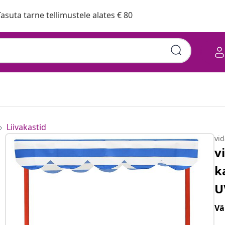
asuta tarne tellimustele alates € 80
Liivakastid
vi
v
k
U
Vä