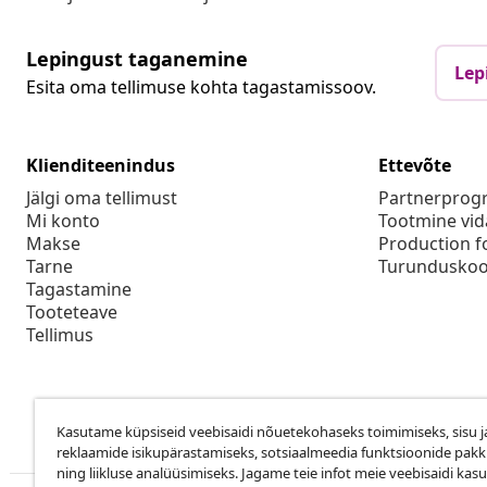
Lepingust taganemine
Lep
Esita oma tellimuse kohta tagastamissoov.
Klienditeenindus
Ettevõte
Jälgi oma tellimust
Partnerpro
Mi konto
Tootmine vid
Makse
Production f
Tarne
Turunduskoo
Tagastamine
Tooteteave
Tellimus
Kasutame küpsiseid veebisaidi nõuetekohaseks toimimiseks, sisu j
reklaamide isikupärastamiseks, sotsiaalmeedia funktsioonide pak
ning liikluse analüüsimiseks. Jagame teie infot meie veebisaidi kas