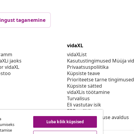
ingust taganemine
vidaXL
gramm
vidaXList
aXLi jaoks
Kasutustingimused Müüja vi
or vidaXL
Privaatsuspoliitika
stoo
Küpsiste teave
Prioriteetse tarne tingimused
Küpsiste sätted
vidaXLis töötamine
Turvalisus
Eli vastutav isik
EPR poliitika
Juurdepääsetavuse avaldus
a
Luba kõik küpsised
kumiseks
utamise