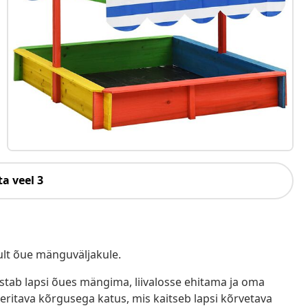
a veel 3
kult õue mänguväljakule.
lgustab lapsi õues mängima, liivalosse ehitama ja oma
eeritava kõrgusega katus, mis kaitseb lapsi kõrvetava