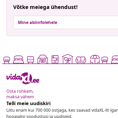
Võtke meiega ühendust!
Mine abiinfolehele
Osta rohkem,
maksa vähem
Telli meie uudiskiri
Liitu enam kui 700 000 ostjaga, kes saavad vidaXL-ilt ig
hooajalisi soodustusi ja uudiseid.