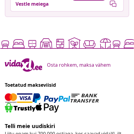
Vestle meiega
Osta rohkem, maksa vähem
Toetatud makseviisid
Telli meie uudiskiri
Liitu enam kui 700 000 ostjaga, kes saavad vidaXL-ilt