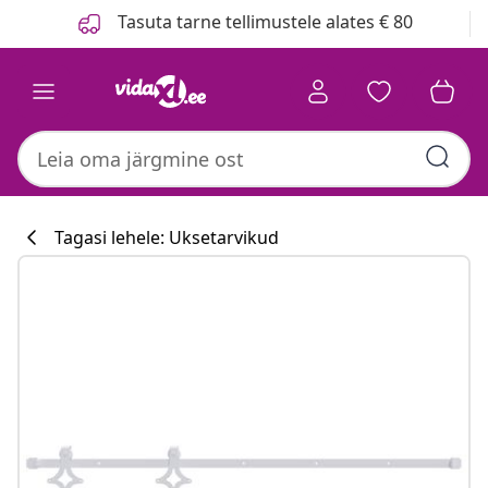
Eelmine
Järgmine
Tasuta tarne tellimustele alates € 80
Tagasi lehele: Uksetarvikud
Köögikollektsi
#sharemevidaxl