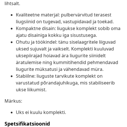
lihtsalt.
Kvaliteetne materjal: pulbervärvitud terasest
liugsiinid on tugevad, vastupidavad ja toekad.
Kompaktne disain: liugukse komplekt sobib oma
ajatu disainiga kokku iga sisustusega.
Ohutu ja töökindel: tänu siselaagritele liiguvad
uksed sujuvalt ja vaikselt. Komplekti kuuluvad
uksepiirajad hoiavad ära liugurite siinidelt
äratulemise ning kummitihendid pehmendavad
liugurite müksatusi ja vähendavad müra.
Stabiilne: liuguste tarvikute komplekt on
varustatud põrandajuhikuga, mis stabiliseerib
ukse liikumist.
Märkus:
Uks ei kuulu komplekti.
Spetsifikatsioonid