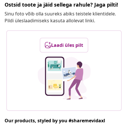
Ostsid toote ja jäid sellega rahule? Jaga pilti!
Sinu foto võib olla suureks abiks teistele klientidele.
Pildi üleslaadimiseks kasuta allolevat linki.
Laadi üles pilt
Our products, styled by you #sharemevidaxl