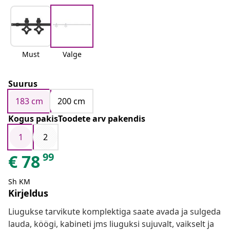
Must
Valge
Suurus
183 cm
200 cm
Kogus pakisToodete arv pakendis
1
2
99
€
78
Sh KM
Kirjeldus
Liugukse tarvikute komplektiga saate avada ja sulgeda
lauda, köögi, kabineti jms liuguksi sujuvalt, vaikselt ja