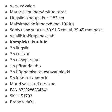
Värvus: valge
Materjal: pulbervärvitud teras
Liugsiini kogupikkus: 183 cm
Maksimaalne kandevõime: 100 kg
Sobiv ukse suurus: 60-91,5 cm lai, 35-45 mm paks
Vajalik kokkupanek: jah
Komplekti kuulub:
2 x liugsiin
2 x rullikut
2 x uksepiirajat
1 x põrandajuhik
2 x hüppamist tõkestavat plokki
5 x kinnitusklambrit
Muud vajalikud tarvikud
EAN:8720286854341
SKU:151703
Brand:vidaXL