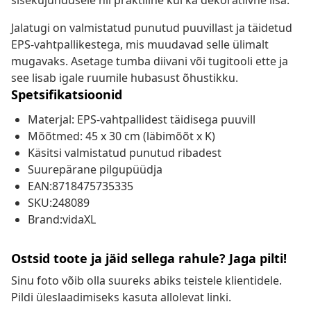
sisekujundusele nii praktiline kui ka dekoratiivne lisa.
Jalatugi on valmistatud punutud puuvillast ja täidetud
EPS-vahtpallikestega, mis muudavad selle ülimalt
mugavaks. Asetage tumba diivani või tugitooli ette ja
see lisab igale ruumile hubasust õhustikku.
Spetsifikatsioonid
Materjal: EPS-vahtpallidest täidisega puuvill
Mõõtmed: 45 x 30 cm (läbimõõt x K)
Käsitsi valmistatud punutud ribadest
Suurepärane pilgupüüdja
EAN:8718475735335
SKU:248089
Brand:vidaXL
Ostsid toote ja jäid sellega rahule? Jaga pilti!
Sinu foto võib olla suureks abiks teistele klientidele.
Pildi üleslaadimiseks kasuta allolevat linki.