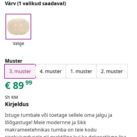
Värv
(1 valikud saadaval)
Valge
Muster
3. muster
4. muster
1. muster
2. muster
99
€
89
Sh KM
Kirjeldus
Istuge tumbale või toetage sellele oma jalgu ja
lõõgastuge! Meie modernne ja šikk
makrameetehnikas tumba on teie kodu